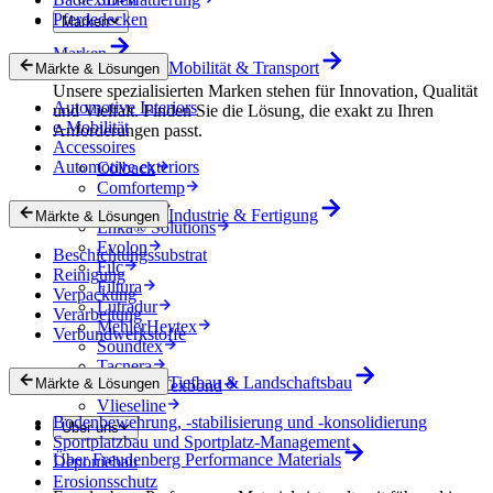
Pferdedecken
Marken
Marken
Mobilität & Transport
Märkte & Lösungen
Unsere spezialisierten Marken stehen für Innovation, Qualität
Automotive Interiors
und Vielfalt. Finden Sie die Lösung, die exakt zu Ihren
e-Mobilität
Anforderungen passt.
Accessoires
Automotive exteriors
Colback
Comfortemp
Dripstop
Industrie & Fertigung
Märkte & Lösungen
Enka® Solutions
Evolon
Beschichtungssubstrat
Filc
Reinigung
Filtura
Verpackung
Lutradur
Verarbeitung
MehlerHeytex
Verbundwerkstoffe
Soundtex
Tacnera
Tiefbau & Landschaftsbau
Märkte & Lösungen
Terbond-Texbond
Vlieseline
Bodenbewehrung, -stabilisierung und -konsolidierung
Über uns
Sportplatzbau und Sportplatz-Management
Über Freudenberg Performance Materials
Deponiebau
Erosionsschutz