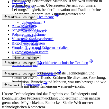
Freudenberg Performance Materials ist weltweit führend in
Drainage
technischen Textilien. Überzeugen Sie sich von unserer
Kapillarsperren
Leistungsfähigkeit, bei der Innovation und Tradition keine
Gegensätze, sondern Ihre Zukunftsgestalter sind.
Healthcare
Märkte & Lösungen
Unternehmen
Aktivkohlefilter
Karriere
Schaumverbände
Nachhaltigkeit
Polyurethan-Schäume
Standorte
Vliesstoffe für Stomabeutel
Geschichte
Biopolymer-Matrizen
Innovation
Wundauflagen und Trägermaterialien
Procurement
Hydroaktive Vliesstoffe
Experten
News & Insights
Beschichtete technische Textilien
Märkte & Lösungen
News & Insights
Innovative Entwicklungen, neueste Technologien und
Filtermedien
Märkte & Lösungen
zukunftsweisende Trends. Erfahren Sie direkt aus Forschung,
Produktion, Branchen und Märkten, was uns bewegt und wie
Technologien
Go back
wir uns mit Ihnen gemeinsam weiterentwickeln.
Unsere Technologien sind das Ergebnis von Erfindergeist und
kontinuierlicher Prozessentwicklung und eröffnen Ihnen nahezu
grenzenlose Möglichkeiten. Entdecken Sie die Welt unserer
technologischen Kompetenz.