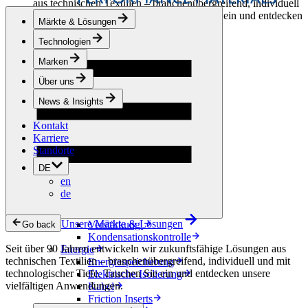
aus technischen Textilien – branchenübergreifend, individuell
und mit technologischer Tiefe. Tauchen Sie ein und entdecken
Märkte & Lösungen
unsere vielfältigen Anwendungen.
Technologien
Bekleidung & Schuhe
Marken
Mode
Sportbekleidung
Über uns
Schuhe
Hobbyschneiderei
News & Insights
Lederwaren
Kontakt
Berufsbekleidung
Karriere
Bauwesen
Standorte
Dachbegrünung
Entwässerung
DE
Abdichtung
en
Bodenbeläge
de
Akustik
Hinterlüftung
Unsere Märkte & Lösungen
Verstärkung
Go back
Kondensationskontrolle
Seit über 90 Jahren entwickeln wir zukunftsfähige Lösungen aus
Energie
technischen Textilien – branchenübergreifend, individuell und mit
Energiespeicherung
technologischer Tiefe. Tauchen Sie ein und entdecken unsere
Elektrische Isolierung
vielfältigen Anwendungen.
Kabel
Friction Inserts