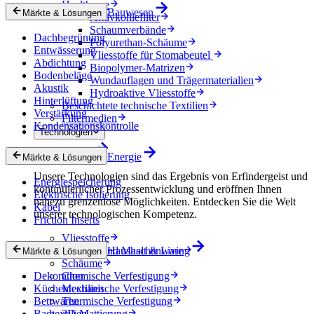
Healthcare
Bauwesen
Märkte & Lösungen
Aktivkohlefilter
Schaumverbände
Dachbegrünung
Polyurethan-Schäume
Entwässerung
Vliesstoffe für Stomabeutel
Abdichtung
Biopolymer-Matrizen
Bodenbeläge
Wundauflagen und Trägermaterialien
Akustik
Hydroaktive Vliesstoffe
Hinterlüftung
Beschichtete technische Textilien
Verstärkung
Filtermedien
Kondensationskontrolle
Technologien
Technologien
Energie
Märkte & Lösungen
Unsere Technologien sind das Ergebnis von Erfindergeist und
Energiespeicherung
kontinuierlicher Prozessentwicklung und eröffnen Ihnen
Elektrische Isolierung
nahezu grenzenlose Möglichkeiten. Entdecken Sie die Welt
Kabel
unserer technologischen Kompetenz.
Friction Inserts
Vliesstoffe
Gewebe und Maschenware
Haushalt & Living
Märkte & Lösungen
Schäume
Dekoration
Chemische Verfestigung
Küchentextilien
Mechanische Verfestigung
Bettwaren
Thermische Verfestigung
Badtextilien
3D-Mattierung