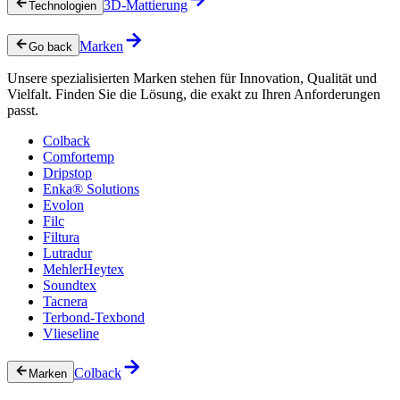
3D-Mattierung
Technologien
Marken
Go back
Unsere spezialisierten Marken stehen für Innovation, Qualität und
Vielfalt. Finden Sie die Lösung, die exakt zu Ihren Anforderungen
passt.
Colback
Comfortemp
Dripstop
Enka® Solutions
Evolon
Filc
Filtura
Lutradur
MehlerHeytex
Soundtex
Tacnera
Terbond-Texbond
Vlieseline
Colback
Marken