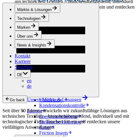
aus technischen Textilien – branchenübergreifend, individuell
und mit technologischer Tiefe. Tauchen Sie ein und entdecken
Märkte & Lösungen
unsere vielfältigen Anwendungen.
Technologien
Bekleidung & Schuhe
Marken
Mode
Sportbekleidung
Über uns
Schuhe
Hobbyschneiderei
News & Insights
Lederwaren
Kontakt
Berufsbekleidung
Karriere
Bauwesen
Standorte
Dachbegrünung
Entwässerung
DE
Abdichtung
en
Bodenbeläge
de
Akustik
Hinterlüftung
Unsere Märkte & Lösungen
Verstärkung
Go back
Kondensationskontrolle
Seit über 90 Jahren entwickeln wir zukunftsfähige Lösungen aus
Energie
technischen Textilien – branchenübergreifend, individuell und mit
Energiespeicherung
technologischer Tiefe. Tauchen Sie ein und entdecken unsere
Elektrische Isolierung
vielfältigen Anwendungen.
Kabel
Friction Inserts