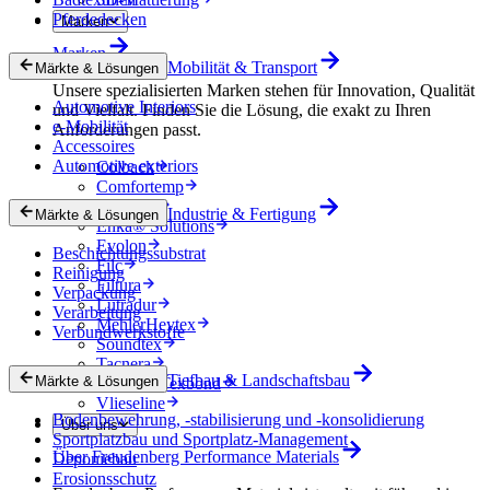
Pferdedecken
Marken
Marken
Mobilität & Transport
Märkte & Lösungen
Unsere spezialisierten Marken stehen für Innovation, Qualität
Automotive Interiors
und Vielfalt. Finden Sie die Lösung, die exakt zu Ihren
e-Mobilität
Anforderungen passt.
Accessoires
Automotive exteriors
Colback
Comfortemp
Dripstop
Industrie & Fertigung
Märkte & Lösungen
Enka® Solutions
Evolon
Beschichtungssubstrat
Filc
Reinigung
Filtura
Verpackung
Lutradur
Verarbeitung
MehlerHeytex
Verbundwerkstoffe
Soundtex
Tacnera
Tiefbau & Landschaftsbau
Märkte & Lösungen
Terbond-Texbond
Vlieseline
Bodenbewehrung, -stabilisierung und -konsolidierung
Über uns
Sportplatzbau und Sportplatz-Management
Über Freudenberg Performance Materials
Deponiebau
Erosionsschutz