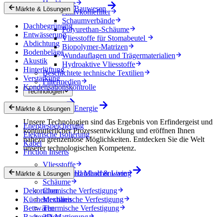
Healthcare
Bauwesen
Märkte & Lösungen
Aktivkohlefilter
Schaumverbände
Dachbegrünung
Polyurethan-Schäume
Entwässerung
Vliesstoffe für Stomabeutel
Abdichtung
Biopolymer-Matrizen
Bodenbeläge
Wundauflagen und Trägermaterialien
Akustik
Hydroaktive Vliesstoffe
Hinterlüftung
Beschichtete technische Textilien
Verstärkung
Filtermedien
Kondensationskontrolle
Technologien
Technologien
Energie
Märkte & Lösungen
Unsere Technologien sind das Ergebnis von Erfindergeist und
Energiespeicherung
kontinuierlicher Prozessentwicklung und eröffnen Ihnen
Elektrische Isolierung
nahezu grenzenlose Möglichkeiten. Entdecken Sie die Welt
Kabel
unserer technologischen Kompetenz.
Friction Inserts
Vliesstoffe
Gewebe und Maschenware
Haushalt & Living
Märkte & Lösungen
Schäume
Dekoration
Chemische Verfestigung
Küchentextilien
Mechanische Verfestigung
Bettwaren
Thermische Verfestigung
Badtextilien
3D-Mattierung