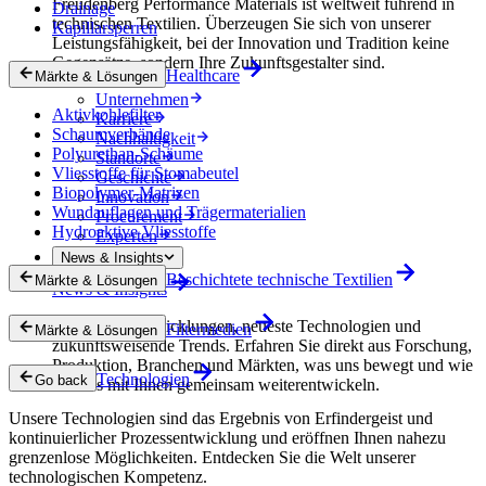
Freudenberg Performance Materials ist weltweit führend in
Drainage
technischen Textilien. Überzeugen Sie sich von unserer
Kapillarsperren
Leistungsfähigkeit, bei der Innovation und Tradition keine
Gegensätze, sondern Ihre Zukunftsgestalter sind.
Healthcare
Märkte & Lösungen
Unternehmen
Aktivkohlefilter
Karriere
Schaumverbände
Nachhaltigkeit
Polyurethan-Schäume
Standorte
Vliesstoffe für Stomabeutel
Geschichte
Biopolymer-Matrizen
Innovation
Wundauflagen und Trägermaterialien
Procurement
Hydroaktive Vliesstoffe
Experten
News & Insights
Beschichtete technische Textilien
Märkte & Lösungen
News & Insights
Innovative Entwicklungen, neueste Technologien und
Filtermedien
Märkte & Lösungen
zukunftsweisende Trends. Erfahren Sie direkt aus Forschung,
Produktion, Branchen und Märkten, was uns bewegt und wie
Technologien
Go back
wir uns mit Ihnen gemeinsam weiterentwickeln.
Unsere Technologien sind das Ergebnis von Erfindergeist und
kontinuierlicher Prozessentwicklung und eröffnen Ihnen nahezu
grenzenlose Möglichkeiten. Entdecken Sie die Welt unserer
technologischen Kompetenz.