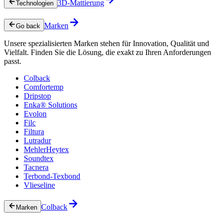
3D-Mattierung
Technologien
Marken
Go back
Unsere spezialisierten Marken stehen für Innovation, Qualität und
Vielfalt. Finden Sie die Lösung, die exakt zu Ihren Anforderungen
passt.
Colback
Comfortemp
Dripstop
Enka® Solutions
Evolon
Filc
Filtura
Lutradur
MehlerHeytex
Soundtex
Tacnera
Terbond-Texbond
Vlieseline
Colback
Marken