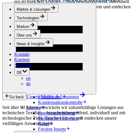
aus technischen Textilien – branchenübergreifend, individuell
und mit technologischer Tiefe. Tauchen Sie ein und entdecken
Märkte & Lösungen
unsere vielfältigen Anwendungen.
Technologien
Bekleidung & Schuhe
Marken
Mode
Sportbekleidung
Über uns
Schuhe
Hobbyschneiderei
News & Insights
Lederwaren
Kontakt
Berufsbekleidung
Karriere
Bauwesen
Standorte
Dachbegrünung
Entwässerung
DE
Abdichtung
en
Bodenbeläge
de
Akustik
Hinterlüftung
Unsere Märkte & Lösungen
Verstärkung
Go back
Kondensationskontrolle
Seit über 90 Jahren entwickeln wir zukunftsfähige Lösungen aus
Energie
technischen Textilien – branchenübergreifend, individuell und mit
Energiespeicherung
technologischer Tiefe. Tauchen Sie ein und entdecken unsere
Elektrische Isolierung
vielfältigen Anwendungen.
Kabel
Friction Inserts