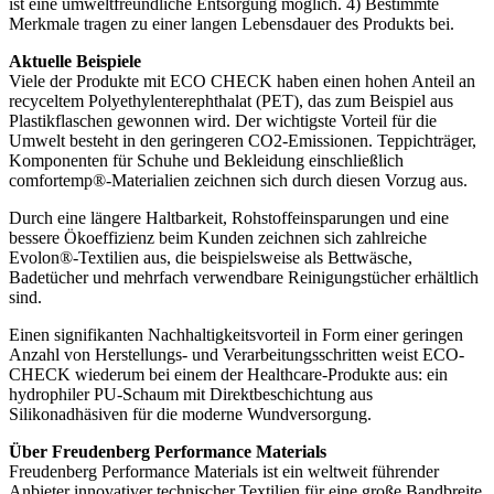
ist eine umweltfreundliche Entsorgung möglich. 4) Bestimmte
Merkmale tragen zu einer langen Lebensdauer des Produkts bei.
Aktuelle Beispiele
Viele der Produkte mit ECO CHECK haben einen hohen Anteil an
recyceltem Polyethylenterephthalat (PET), das zum Beispiel aus
Plastikflaschen gewonnen wird. Der wichtigste Vorteil für die
Umwelt besteht in den geringeren CO2-Emissionen. Teppichträger,
Komponenten für Schuhe und Bekleidung einschließlich
comfortemp®-Materialien zeichnen sich durch diesen Vorzug aus.
Durch eine längere Haltbarkeit, Rohstoffeinsparungen und eine
bessere Ökoeffizienz beim Kunden zeichnen sich zahlreiche
Evolon®-Textilien aus, die beispielsweise als Bettwäsche,
Badetücher und mehrfach verwendbare Reinigungstücher erhältlich
sind.
Einen signifikanten Nachhaltigkeitsvorteil in Form einer geringen
Anzahl von Herstellungs- und Verarbeitungsschritten weist ECO-
CHECK wiederum bei einem der Healthcare-Produkte aus: ein
hydrophiler PU-Schaum mit Direktbeschichtung aus
Silikonadhäsiven für die moderne Wundversorgung.
Über Freudenberg Performance Materials
Freudenberg Performance Materials ist ein weltweit führender
Anbieter innovativer technischer Textilien für eine große Bandbreite