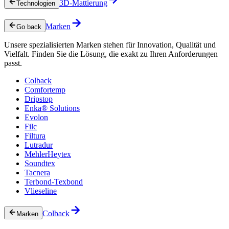
3D-Mattierung
Technologien
Marken
Go back
Unsere spezialisierten Marken stehen für Innovation, Qualität und
Vielfalt. Finden Sie die Lösung, die exakt zu Ihren Anforderungen
passt.
Colback
Comfortemp
Dripstop
Enka® Solutions
Evolon
Filc
Filtura
Lutradur
MehlerHeytex
Soundtex
Tacnera
Terbond-Texbond
Vlieseline
Colback
Marken