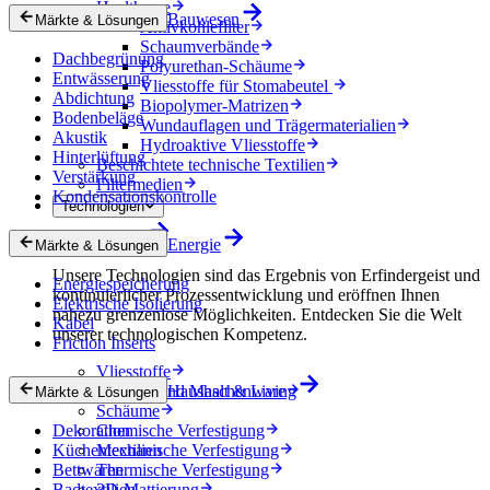
Healthcare
Bauwesen
Märkte & Lösungen
Aktivkohlefilter
Schaumverbände
Dachbegrünung
Polyurethan-Schäume
Entwässerung
Vliesstoffe für Stomabeutel
Abdichtung
Biopolymer-Matrizen
Bodenbeläge
Wundauflagen und Trägermaterialien
Akustik
Hydroaktive Vliesstoffe
Hinterlüftung
Beschichtete technische Textilien
Verstärkung
Filtermedien
Kondensationskontrolle
Technologien
Technologien
Energie
Märkte & Lösungen
Unsere Technologien sind das Ergebnis von Erfindergeist und
Energiespeicherung
kontinuierlicher Prozessentwicklung und eröffnen Ihnen
Elektrische Isolierung
nahezu grenzenlose Möglichkeiten. Entdecken Sie die Welt
Kabel
unserer technologischen Kompetenz.
Friction Inserts
Vliesstoffe
Gewebe und Maschenware
Haushalt & Living
Märkte & Lösungen
Schäume
Dekoration
Chemische Verfestigung
Küchentextilien
Mechanische Verfestigung
Bettwaren
Thermische Verfestigung
Badtextilien
3D-Mattierung