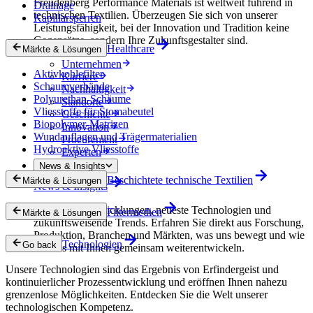
Freudenberg Performance Materials ist weltweit führend in
Drainage
technischen Textilien. Überzeugen Sie sich von unserer
Kapillarsperren
Leistungsfähigkeit, bei der Innovation und Tradition keine
Gegensätze, sondern Ihre Zukunftsgestalter sind.
Healthcare
Märkte & Lösungen
Unternehmen
Aktivkohlefilter
Karriere
Schaumverbände
Nachhaltigkeit
Polyurethan-Schäume
Standorte
Vliesstoffe für Stomabeutel
Geschichte
Biopolymer-Matrizen
Innovation
Wundauflagen und Trägermaterialien
Procurement
Hydroaktive Vliesstoffe
Experten
News & Insights
Beschichtete technische Textilien
Märkte & Lösungen
News & Insights
Innovative Entwicklungen, neueste Technologien und
Filtermedien
Märkte & Lösungen
zukunftsweisende Trends. Erfahren Sie direkt aus Forschung,
Produktion, Branchen und Märkten, was uns bewegt und wie
Technologien
Go back
wir uns mit Ihnen gemeinsam weiterentwickeln.
Unsere Technologien sind das Ergebnis von Erfindergeist und
kontinuierlicher Prozessentwicklung und eröffnen Ihnen nahezu
grenzenlose Möglichkeiten. Entdecken Sie die Welt unserer
technologischen Kompetenz.