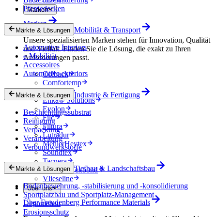
Pferdedecken
Marken
Marken
Mobilität & Transport
Märkte & Lösungen
Unsere spezialisierten Marken stehen für Innovation, Qualität
Automotive Interiors
und Vielfalt. Finden Sie die Lösung, die exakt zu Ihren
e-Mobilität
Anforderungen passt.
Accessoires
Automotive exteriors
Colback
Comfortemp
Dripstop
Industrie & Fertigung
Märkte & Lösungen
Enka® Solutions
Evolon
Beschichtungssubstrat
Filc
Reinigung
Filtura
Verpackung
Lutradur
Verarbeitung
MehlerHeytex
Verbundwerkstoffe
Soundtex
Tacnera
Tiefbau & Landschaftsbau
Märkte & Lösungen
Terbond-Texbond
Vlieseline
Bodenbewehrung, -stabilisierung und -konsolidierung
Über uns
Sportplatzbau und Sportplatz-Management
Über Freudenberg Performance Materials
Deponiebau
Erosionsschutz