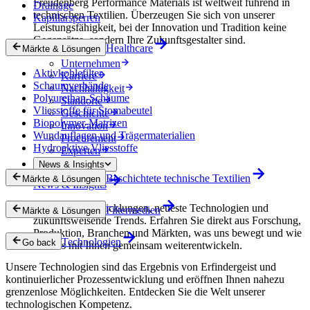
Freudenberg Performance Materials ist weltweit führend in
Drainage
technischen Textilien. Überzeugen Sie sich von unserer
Kapillarsperren
Leistungsfähigkeit, bei der Innovation und Tradition keine
Gegensätze, sondern Ihre Zukunftsgestalter sind.
Healthcare
Märkte & Lösungen
Unternehmen
Aktivkohlefilter
Karriere
Schaumverbände
Nachhaltigkeit
Polyurethan-Schäume
Standorte
Vliesstoffe für Stomabeutel
Geschichte
Biopolymer-Matrizen
Innovation
Wundauflagen und Trägermaterialien
Procurement
Hydroaktive Vliesstoffe
Experten
News & Insights
Beschichtete technische Textilien
Märkte & Lösungen
News & Insights
Innovative Entwicklungen, neueste Technologien und
Filtermedien
Märkte & Lösungen
zukunftsweisende Trends. Erfahren Sie direkt aus Forschung,
Produktion, Branchen und Märkten, was uns bewegt und wie
Technologien
Go back
wir uns mit Ihnen gemeinsam weiterentwickeln.
Unsere Technologien sind das Ergebnis von Erfindergeist und
kontinuierlicher Prozessentwicklung und eröffnen Ihnen nahezu
grenzenlose Möglichkeiten. Entdecken Sie die Welt unserer
technologischen Kompetenz.