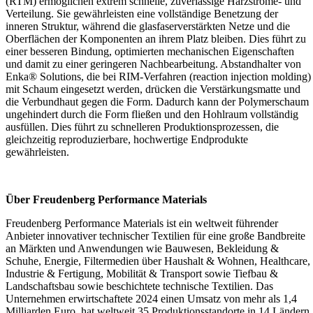
(RTM) ermöglichen extrem schnelle, zuverlässige Harzströme- und
Verteilung. Sie gewährleisten eine vollständige Benetzung der
inneren Struktur, während die glasfaserverstärkten Netze und die
Oberflächen der Komponenten an ihrem Platz bleiben. Dies führt zu
einer besseren Bindung, optimierten mechanischen Eigenschaften
und damit zu einer geringeren Nachbearbeitung. Abstandhalter von
Enka® Solutions, die bei RIM-Verfahren (reaction injection molding)
mit Schaum eingesetzt werden, drücken die Verstärkungsmatte und
die Verbundhaut gegen die Form. Dadurch kann der Polymerschaum
ungehindert durch die Form fließen und den Hohlraum vollständig
ausfüllen. Dies führt zu schnelleren Produktionsprozessen, die
gleichzeitig reproduzierbare, hochwertige Endprodukte
gewährleisten.
Über Freudenberg Performance Materials
Freudenberg Performance Materials ist ein weltweit führender
Anbieter innovativer technischer Textilien für eine große Bandbreite
an Märkten und Anwendungen wie Bauwesen, Bekleidung &
Schuhe, Energie, Filtermedien über Haushalt & Wohnen, Healthcare,
Industrie & Fertigung, Mobilität & Transport sowie Tiefbau &
Landschaftsbau sowie beschichtete technische Textilien. Das
Unternehmen erwirtschaftete 2024 einen Umsatz von mehr als 1,4
Milliarden Euro, hat weltweit 35 Produktionsstandorte in 14 Ländern