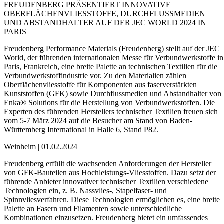
FREUDENBERG PRÄSENTIERT INNOVATIVE
OBERFLÄCHEN­VLIESSTOFFE, DURCHFLUSS­MEDIEN
UND ABSTAND­HALTER AUF DER JEC WORLD 2024 IN
PARIS
Freudenberg Performance Materials (Freudenberg) stellt auf der JEC
World, der führenden internationalen Messe für Verbundwerkstoffe in
Paris, Frankreich, eine breite Palette an technischen Textilien für die
Verbundwerkstoffindustrie vor. Zu den Materialien zählen
Oberflächenvliesstoffe für Komponenten aus faserverstärkten
Kunststoffen (GFK) sowie Durchflussmedien und Abstandhalter von
Enka® Solutions für die Herstellung von Verbundwerkstoffen. Die
Experten des führenden Herstellers technischer Textilien freuen sich
vom 5-7 März 2024 auf die Besucher am Stand von Baden-
Württemberg International in Halle 6, Stand P82.
Weinheim | 01.02.2024
Freudenberg erfüllt die wachsenden Anforderungen der Hersteller
von GFK-Bauteilen aus Hochleistungs-Vliesstoffen. Dazu setzt der
führende Anbieter innovativer technischer Textilien verschiedene
Technologien ein, z. B. Nassvlies-, Stapelfaser- und
Spinnvliesverfahren. Diese Technologien ermöglichen es, eine breite
Palette an Fasern und Filamenten sowie unterschiedliche
Kombinationen einzusetzen. Freudenberg bietet ein umfassendes