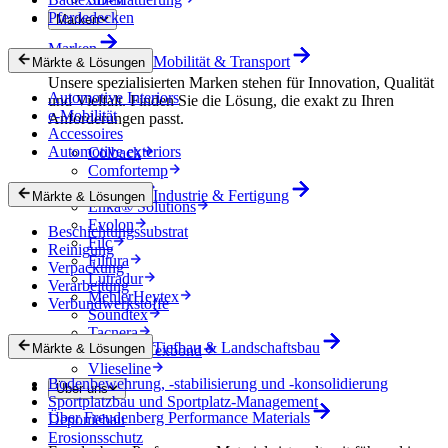
Pferdedecken
Marken
Marken
Mobilität & Transport
Märkte & Lösungen
Unsere spezialisierten Marken stehen für Innovation, Qualität
Automotive Interiors
und Vielfalt. Finden Sie die Lösung, die exakt zu Ihren
e-Mobilität
Anforderungen passt.
Accessoires
Automotive exteriors
Colback
Comfortemp
Dripstop
Industrie & Fertigung
Märkte & Lösungen
Enka® Solutions
Evolon
Beschichtungssubstrat
Filc
Reinigung
Filtura
Verpackung
Lutradur
Verarbeitung
MehlerHeytex
Verbundwerkstoffe
Soundtex
Tacnera
Tiefbau & Landschaftsbau
Märkte & Lösungen
Terbond-Texbond
Vlieseline
Bodenbewehrung, -stabilisierung und -konsolidierung
Über uns
Sportplatzbau und Sportplatz-Management
Über Freudenberg Performance Materials
Deponiebau
Erosionsschutz