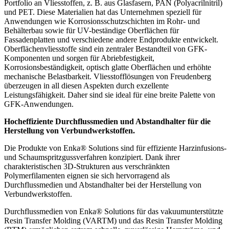
Portfolio an Vliesstoffen, z. B. aus Glasfasern, PAN (Polyacrilnitril)
und PET. Diese Materialien hat das Unternehmen speziell für
Anwendungen wie Korrosionsschutzschichten im Rohr- und
Behälterbau sowie für UV-beständige Oberflächen für
Fassadenplatten und verschiedene andere Endprodukte entwickelt.
Oberflächenvliesstoffe sind ein zentraler Bestandteil von GFK-
Komponenten und sorgen für Abriebfestigkeit,
Korrosionsbeständigkeit, optisch glatte Oberflächen und erhöhte
mechanische Belastbarkeit. Vliesstofflösungen von Freudenberg
überzeugen in all diesen Aspekten durch exzellente
Leistungsfähigkeit. Daher sind sie ideal für eine breite Palette von
GFK-Anwendungen.
Hocheffiziente Durchflussmedien und Abstandhalter für die
Herstellung von Verbundwerkstoffen.
Die Produkte von Enka® Solutions sind für effiziente Harzinfusions-
und Schaumspritzgussverfahren konzipiert. Dank ihrer
charakteristischen 3D-Strukturen aus verschränkten
Polymerfilamenten eignen sie sich hervorragend als
Durchflussmedien und Abstandhalter bei der Herstellung von
Verbundwerkstoffen.
Durchflussmedien von Enka® Solutions für das vakuumunterstützte
Resin Transfer Molding (VARTM) und das Resin Transfer Molding