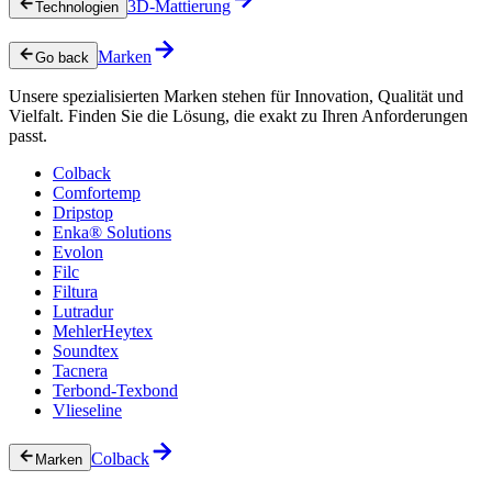
3D-Mattierung
Technologien
Marken
Go back
Unsere spezialisierten Marken stehen für Innovation, Qualität und
Vielfalt. Finden Sie die Lösung, die exakt zu Ihren Anforderungen
passt.
Colback
Comfortemp
Dripstop
Enka® Solutions
Evolon
Filc
Filtura
Lutradur
MehlerHeytex
Soundtex
Tacnera
Terbond-Texbond
Vlieseline
Colback
Marken