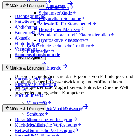
Healthcare
Bauwesen
Märkte & Lösungen
Aktivkohlefilter
Schaumverbände
Dachbegrünung
Polyurethan-Schäume
Entwässerung
Vliesstoffe für Stomabeutel
Abdichtung
Biopolymer-Matrizen
Bodenbeläge
Wundauflagen und Trägermaterialien
Akustik
Hydroaktive Vliesstoffe
Hinterlüftung
Beschichtete technische Textilien
Verstärkung
Filtermedien
Kondensationskontrolle
Technologien
Technologien
Energie
Märkte & Lösungen
Unsere Technologien sind das Ergebnis von Erfindergeist und
Energiespeicherung
kontinuierlicher Prozessentwicklung und eröffnen Ihnen
Elektrische Isolierung
nahezu grenzenlose Möglichkeiten. Entdecken Sie die Welt
Kabel
unserer technologischen Kompetenz.
Friction Inserts
Vliesstoffe
Gewebe und Maschenware
Haushalt & Living
Märkte & Lösungen
Schäume
Dekoration
Chemische Verfestigung
Küchentextilien
Mechanische Verfestigung
Bettwaren
Thermische Verfestigung
Badtextilien
3D-Mattierung