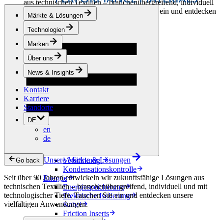
aus technischen Textilien – branchenübergreifend, individuell
und mit technologischer Tiefe. Tauchen Sie ein und entdecken
Märkte & Lösungen
unsere vielfältigen Anwendungen.
Technologien
Bekleidung & Schuhe
Marken
Mode
Sportbekleidung
Über uns
Schuhe
Hobbyschneiderei
News & Insights
Lederwaren
Kontakt
Berufsbekleidung
Karriere
Bauwesen
Standorte
Dachbegrünung
Entwässerung
DE
Abdichtung
en
Bodenbeläge
de
Akustik
Hinterlüftung
Unsere Märkte & Lösungen
Verstärkung
Go back
Kondensationskontrolle
Seit über 90 Jahren entwickeln wir zukunftsfähige Lösungen aus
Energie
technischen Textilien – branchenübergreifend, individuell und mit
Energiespeicherung
technologischer Tiefe. Tauchen Sie ein und entdecken unsere
Elektrische Isolierung
vielfältigen Anwendungen.
Kabel
Friction Inserts