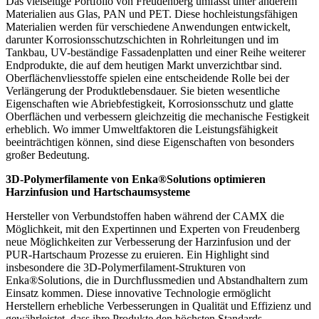
Das vielseitige Portfolio von Freudenberg umfasst unter anderem
Materialien aus Glas, PAN und PET. Diese hochleistungsfähigen
Materialien werden für verschiedene Anwendungen entwickelt,
darunter Korrosionsschutzschichten in Rohrleitungen und im
Tankbau, UV-beständige Fassadenplatten und einer Reihe weiterer
Endprodukte, die auf dem heutigen Markt unverzichtbar sind.
Oberflächenvliesstoffe spielen eine entscheidende Rolle bei der
Verlängerung der Produktlebensdauer. Sie bieten wesentliche
Eigenschaften wie Abriebfestigkeit, Korrosionsschutz und glatte
Oberflächen und verbessern gleichzeitig die mechanische Festigkeit
erheblich. Wo immer Umweltfaktoren die Leistungsfähigkeit
beeinträchtigen können, sind diese Eigenschaften von besonders
großer Bedeutung.
3D-Polymerfilamente von Enka®Solutions optimieren
Harzinfusion und Hartschaumsysteme
Hersteller von Verbundstoffen haben während der CAMX die
Möglichkeit, mit den Expertinnen und Experten von Freudenberg
neue Möglichkeiten zur Verbesserung der Harzinfusion und der
PUR-Hartschaum Prozesse zu eruieren. Ein Highlight sind
insbesondere die 3D-Polymerfilament-Strukturen von
Enka®Solutions, die in Durchflussmedien und Abstandhaltern zum
Einsatz kommen. Diese innovative Technologie ermöglicht
Herstellern erhebliche Verbesserungen in Qualität und Effizienz und
gewährleistet, dass ihre Produkte den höchsten Standards