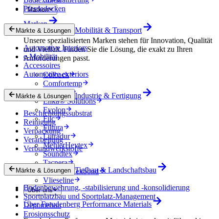
Pferdedecken
Marken
Marken
Mobilität & Transport
Märkte & Lösungen
Unsere spezialisierten Marken stehen für Innovation, Qualität
Automotive Interiors
und Vielfalt. Finden Sie die Lösung, die exakt zu Ihren
e-Mobilität
Anforderungen passt.
Accessoires
Automotive exteriors
Colback
Comfortemp
Dripstop
Industrie & Fertigung
Märkte & Lösungen
Enka® Solutions
Evolon
Beschichtungssubstrat
Filc
Reinigung
Filtura
Verpackung
Lutradur
Verarbeitung
MehlerHeytex
Verbundwerkstoffe
Soundtex
Tacnera
Tiefbau & Landschaftsbau
Märkte & Lösungen
Terbond-Texbond
Vlieseline
Bodenbewehrung, -stabilisierung und -konsolidierung
Über uns
Sportplatzbau und Sportplatz-Management
Über Freudenberg Performance Materials
Deponiebau
Erosionsschutz