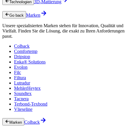
3D-Mattierung
Technologien
Marken
Go back
Unsere spezialisierten Marken stehen für Innovation, Qualität und
Vielfalt. Finden Sie die Lösung, die exakt zu Ihren Anforderungen
passt.
Colback
Comfortemp
Dripstop
Enka® Solutions
Evolon
Filc
Filtura
Lutradur
MehlerHeytex
Soundtex
Tacnera
Terbond-Texbond
Vlieseline
Colback
Marken