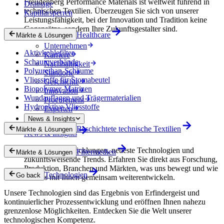
Freudenberg Performance Materials ist weltweit führend in
Drainage
technischen Textilien. Überzeugen Sie sich von unserer
Kapillarsperren
Leistungsfähigkeit, bei der Innovation und Tradition keine
Gegensätze, sondern Ihre Zukunftsgestalter sind.
Healthcare
Märkte & Lösungen
Unternehmen
Aktivkohlefilter
Karriere
Schaumverbände
Nachhaltigkeit
Polyurethan-Schäume
Standorte
Vliesstoffe für Stomabeutel
Geschichte
Biopolymer-Matrizen
Innovation
Wundauflagen und Trägermaterialien
Procurement
Hydroaktive Vliesstoffe
Experten
News & Insights
Beschichtete technische Textilien
Märkte & Lösungen
News & Insights
Innovative Entwicklungen, neueste Technologien und
Filtermedien
Märkte & Lösungen
zukunftsweisende Trends. Erfahren Sie direkt aus Forschung,
Produktion, Branchen und Märkten, was uns bewegt und wie
Technologien
Go back
wir uns mit Ihnen gemeinsam weiterentwickeln.
Unsere Technologien sind das Ergebnis von Erfindergeist und
kontinuierlicher Prozessentwicklung und eröffnen Ihnen nahezu
grenzenlose Möglichkeiten. Entdecken Sie die Welt unserer
technologischen Kompetenz.