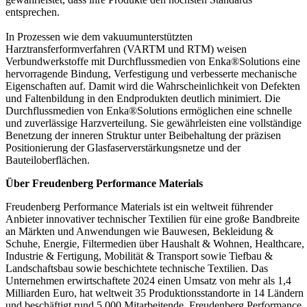
entsprechen.
In Prozessen wie dem vakuumunterstützten
Harztransferformverfahren (VARTM und RTM) weisen
Verbundwerkstoffe mit Durchflussmedien von Enka®Solutions eine
hervorragende Bindung, Verfestigung und verbesserte mechanische
Eigenschaften auf. Damit wird die Wahrscheinlichkeit von Defekten
und Faltenbildung in den Endprodukten deutlich minimiert. Die
Durchflussmedien von Enka®Solutions ermöglichen eine schnelle
und zuverlässige Harzverteilung. Sie gewährleisten eine vollständige
Benetzung der inneren Struktur unter Beibehaltung der präzisen
Positionierung der Glasfaserverstärkungsnetze und der
Bauteiloberflächen.
Über Freudenberg Performance Materials
Freudenberg Performance Materials ist ein weltweit führender
Anbieter innovativer technischer Textilien für eine große Bandbreite
an Märkten und Anwendungen wie Bauwesen, Bekleidung &
Schuhe, Energie, Filtermedien über Haushalt & Wohnen, Healthcare,
Industrie & Fertigung, Mobilität & Transport sowie Tiefbau &
Landschaftsbau sowie beschichtete technische Textilien. Das
Unternehmen erwirtschaftete 2024 einen Umsatz von mehr als 1,4
Milliarden Euro, hat weltweit 35 Produktionsstandorte in 14 Ländern
und beschäftigt rund 5.000 Mitarbeitende. Freudenberg Performance