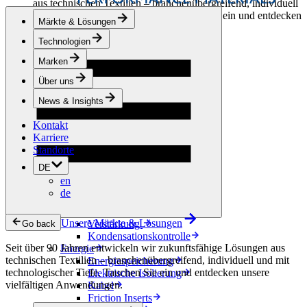
aus technischen Textilien – branchenübergreifend, individuell
und mit technologischer Tiefe. Tauchen Sie ein und entdecken
Märkte & Lösungen
unsere vielfältigen Anwendungen.
Technologien
Bekleidung & Schuhe
Marken
Mode
Sportbekleidung
Über uns
Schuhe
Hobbyschneiderei
News & Insights
Lederwaren
Kontakt
Berufsbekleidung
Karriere
Bauwesen
Standorte
Dachbegrünung
Entwässerung
DE
Abdichtung
en
Bodenbeläge
de
Akustik
Hinterlüftung
Unsere Märkte & Lösungen
Verstärkung
Go back
Kondensationskontrolle
Seit über 90 Jahren entwickeln wir zukunftsfähige Lösungen aus
Energie
technischen Textilien – branchenübergreifend, individuell und mit
Energiespeicherung
technologischer Tiefe. Tauchen Sie ein und entdecken unsere
Elektrische Isolierung
vielfältigen Anwendungen.
Kabel
Friction Inserts