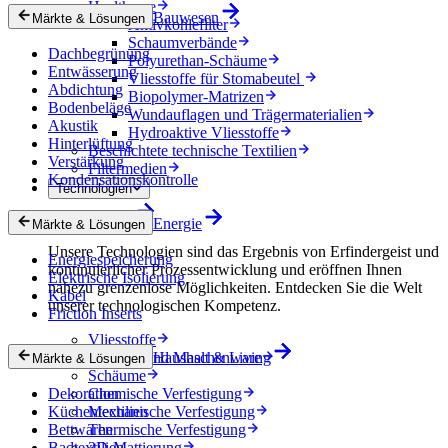
Healthcare
Bauwesen
Märkte & Lösungen
Aktivkohlefilter
Schaumverbände
Dachbegrünung
Polyurethan-Schäume
Entwässerung
Vliesstoffe für Stomabeutel
Abdichtung
Biopolymer-Matrizen
Bodenbeläge
Wundauflagen und Trägermaterialien
Akustik
Hydroaktive Vliesstoffe
Hinterlüftung
Beschichtete technische Textilien
Verstärkung
Filtermedien
Kondensationskontrolle
Technologien
Technologien
Energie
Märkte & Lösungen
Unsere Technologien sind das Ergebnis von Erfindergeist und
Energiespeicherung
kontinuierlicher Prozessentwicklung und eröffnen Ihnen
Elektrische Isolierung
nahezu grenzenlose Möglichkeiten. Entdecken Sie die Welt
Kabel
unserer technologischen Kompetenz.
Friction Inserts
Vliesstoffe
Gewebe und Maschenware
Haushalt & Living
Märkte & Lösungen
Schäume
Dekoration
Chemische Verfestigung
Küchentextilien
Mechanische Verfestigung
Bettwaren
Thermische Verfestigung
Badtextilien
3D-Mattierung