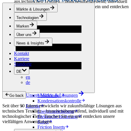
aus technischen Textilien – branchenübergreifend, individuell
und mit technologischer Tiefe. Tauchen Sie ein und entdecken
Märkte & Lösungen
unsere vielfältigen Anwendungen.
Technologien
Bekleidung & Schuhe
Marken
Mode
Sportbekleidung
Über uns
Schuhe
Hobbyschneiderei
News & Insights
Lederwaren
Kontakt
Berufsbekleidung
Karriere
Bauwesen
Standorte
Dachbegrünung
Entwässerung
DE
Abdichtung
en
Bodenbeläge
de
Akustik
Hinterlüftung
Unsere Märkte & Lösungen
Verstärkung
Go back
Kondensationskontrolle
Seit über 90 Jahren entwickeln wir zukunftsfähige Lösungen aus
Energie
technischen Textilien – branchenübergreifend, individuell und mit
Energiespeicherung
technologischer Tiefe. Tauchen Sie ein und entdecken unsere
Elektrische Isolierung
vielfältigen Anwendungen.
Kabel
Friction Inserts