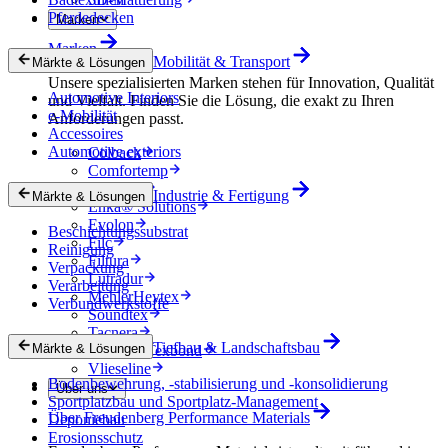
Pferdedecken
Marken
Marken
Mobilität & Transport
Märkte & Lösungen
Unsere spezialisierten Marken stehen für Innovation, Qualität
Automotive Interiors
und Vielfalt. Finden Sie die Lösung, die exakt zu Ihren
e-Mobilität
Anforderungen passt.
Accessoires
Automotive exteriors
Colback
Comfortemp
Dripstop
Industrie & Fertigung
Märkte & Lösungen
Enka® Solutions
Evolon
Beschichtungssubstrat
Filc
Reinigung
Filtura
Verpackung
Lutradur
Verarbeitung
MehlerHeytex
Verbundwerkstoffe
Soundtex
Tacnera
Tiefbau & Landschaftsbau
Märkte & Lösungen
Terbond-Texbond
Vlieseline
Bodenbewehrung, -stabilisierung und -konsolidierung
Über uns
Sportplatzbau und Sportplatz-Management
Über Freudenberg Performance Materials
Deponiebau
Erosionsschutz