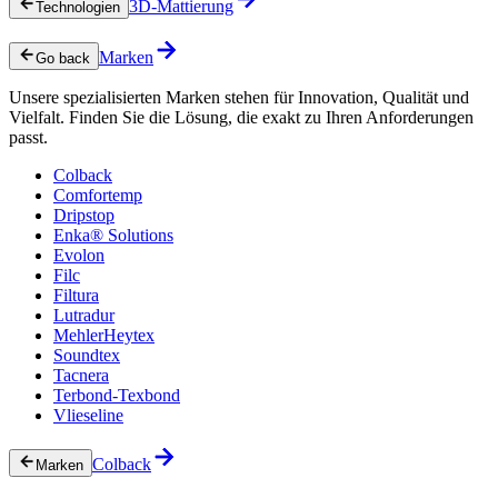
3D-Mattierung
Technologien
Marken
Go back
Unsere spezialisierten Marken stehen für Innovation, Qualität und
Vielfalt. Finden Sie die Lösung, die exakt zu Ihren Anforderungen
passt.
Colback
Comfortemp
Dripstop
Enka® Solutions
Evolon
Filc
Filtura
Lutradur
MehlerHeytex
Soundtex
Tacnera
Terbond-Texbond
Vlieseline
Colback
Marken