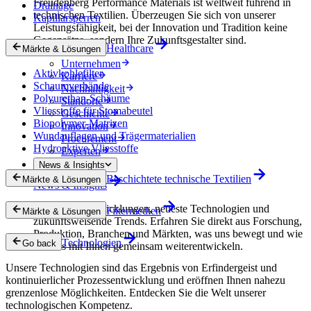
Freudenberg Performance Materials ist weltweit führend in
Drainage
technischen Textilien. Überzeugen Sie sich von unserer
Kapillarsperren
Leistungsfähigkeit, bei der Innovation und Tradition keine
Gegensätze, sondern Ihre Zukunftsgestalter sind.
Healthcare
Märkte & Lösungen
Unternehmen
Aktivkohlefilter
Karriere
Schaumverbände
Nachhaltigkeit
Polyurethan-Schäume
Standorte
Vliesstoffe für Stomabeutel
Geschichte
Biopolymer-Matrizen
Innovation
Wundauflagen und Trägermaterialien
Procurement
Hydroaktive Vliesstoffe
Experten
News & Insights
Beschichtete technische Textilien
Märkte & Lösungen
News & Insights
Innovative Entwicklungen, neueste Technologien und
Filtermedien
Märkte & Lösungen
zukunftsweisende Trends. Erfahren Sie direkt aus Forschung,
Produktion, Branchen und Märkten, was uns bewegt und wie
Technologien
Go back
wir uns mit Ihnen gemeinsam weiterentwickeln.
Unsere Technologien sind das Ergebnis von Erfindergeist und
kontinuierlicher Prozessentwicklung und eröffnen Ihnen nahezu
grenzenlose Möglichkeiten. Entdecken Sie die Welt unserer
technologischen Kompetenz.