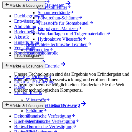
Healthcare
Bauwesen
Märkte & Lösungen
Aktivkohlefilter
Schaumverbände
Dachbegrünung
Polyurethan-Schäume
Entwässerung
Vliesstoffe für Stomabeutel
Abdichtung
Biopolymer-Matrizen
Bodenbeläge
Wundauflagen und Trägermaterialien
Akustik
Hydroaktive Vliesstoffe
Hinterlüftung
Beschichtete technische Textilien
Verstärkung
Filtermedien
Kondensationskontrolle
Technologien
Technologien
Energie
Märkte & Lösungen
Unsere Technologien sind das Ergebnis von Erfindergeist und
Energiespeicherung
kontinuierlicher Prozessentwicklung und eröffnen Ihnen
Elektrische Isolierung
nahezu grenzenlose Möglichkeiten. Entdecken Sie die Welt
Kabel
unserer technologischen Kompetenz.
Friction Inserts
Vliesstoffe
Gewebe und Maschenware
Haushalt & Living
Märkte & Lösungen
Schäume
Dekoration
Chemische Verfestigung
Küchentextilien
Mechanische Verfestigung
Bettwaren
Thermische Verfestigung
Badtextilien
3D-Mattierung