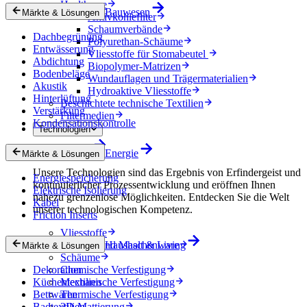
Healthcare
Bauwesen
Märkte & Lösungen
Aktivkohlefilter
Schaumverbände
Dachbegrünung
Polyurethan-Schäume
Entwässerung
Vliesstoffe für Stomabeutel
Abdichtung
Biopolymer-Matrizen
Bodenbeläge
Wundauflagen und Trägermaterialien
Akustik
Hydroaktive Vliesstoffe
Hinterlüftung
Beschichtete technische Textilien
Verstärkung
Filtermedien
Kondensationskontrolle
Technologien
Technologien
Energie
Märkte & Lösungen
Unsere Technologien sind das Ergebnis von Erfindergeist und
Energiespeicherung
kontinuierlicher Prozessentwicklung und eröffnen Ihnen
Elektrische Isolierung
nahezu grenzenlose Möglichkeiten. Entdecken Sie die Welt
Kabel
unserer technologischen Kompetenz.
Friction Inserts
Vliesstoffe
Gewebe und Maschenware
Haushalt & Living
Märkte & Lösungen
Schäume
Dekoration
Chemische Verfestigung
Küchentextilien
Mechanische Verfestigung
Bettwaren
Thermische Verfestigung
Badtextilien
3D-Mattierung