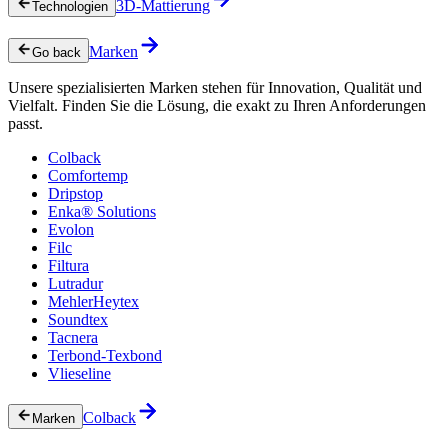
3D-Mattierung
Technologien
Marken
Go back
Unsere spezialisierten Marken stehen für Innovation, Qualität und
Vielfalt. Finden Sie die Lösung, die exakt zu Ihren Anforderungen
passt.
Colback
Comfortemp
Dripstop
Enka® Solutions
Evolon
Filc
Filtura
Lutradur
MehlerHeytex
Soundtex
Tacnera
Terbond-Texbond
Vlieseline
Colback
Marken