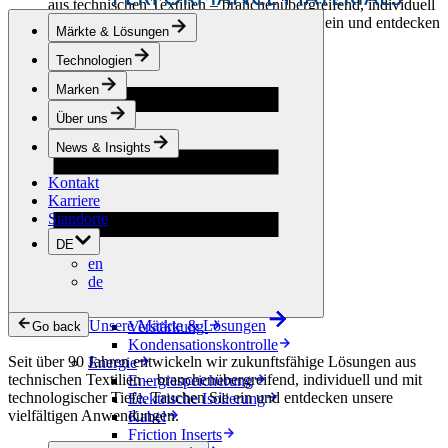
aus technischen Textilien – branchenübergreifend, individuell
und mit technologischer Tiefe. Tauchen Sie ein und entdecken
Märkte & Lösungen
unsere vielfältigen Anwendungen.
Technologien
Bekleidung & Schuhe
Marken
Mode
Sportbekleidung
Über uns
Schuhe
Hobbyschneiderei
News & Insights
Lederwaren
Kontakt
Berufsbekleidung
Karriere
Bauwesen
Standorte
Dachbegrünung
Entwässerung
DE
Abdichtung
en
Bodenbeläge
de
Akustik
Hinterlüftung
Unsere Märkte & Lösungen
Verstärkung
Go back
Kondensationskontrolle
Seit über 90 Jahren entwickeln wir zukunftsfähige Lösungen aus
Energie
technischen Textilien – branchenübergreifend, individuell und mit
Energiespeicherung
technologischer Tiefe. Tauchen Sie ein und entdecken unsere
Elektrische Isolierung
vielfältigen Anwendungen.
Kabel
Friction Inserts