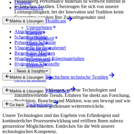
Freudenberg Performance Materials ist weltweit führend in
Drainage
technischen Textilien. Überzeugen Sie sich von unserer
Kapillarsperren
Leistungsfähigkeit, bei der Innovation und Tradition keine
Gegensätze, sondern Ihre Zukunftsgestalter sind.
Healthcare
Märkte & Lösungen
Unternehmen
Aktivkohlefilter
Karriere
Schaumverbände
Nachhaltigkeit
Polyurethan-Schäume
Standorte
Vliesstoffe für Stomabeutel
Geschichte
Biopolymer-Matrizen
Innovation
Wundauflagen und Trägermaterialien
Procurement
Hydroaktive Vliesstoffe
Experten
News & Insights
Beschichtete technische Textilien
Märkte & Lösungen
News & Insights
Innovative Entwicklungen, neueste Technologien und
Filtermedien
Märkte & Lösungen
zukunftsweisende Trends. Erfahren Sie direkt aus Forschung,
Produktion, Branchen und Märkten, was uns bewegt und wie
Technologien
Go back
wir uns mit Ihnen gemeinsam weiterentwickeln.
Unsere Technologien sind das Ergebnis von Erfindergeist und
kontinuierlicher Prozessentwicklung und eröffnen Ihnen nahezu
grenzenlose Möglichkeiten. Entdecken Sie die Welt unserer
technologischen Kompetenz.