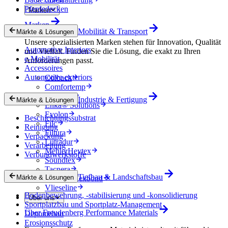
Pferdedecken
Marken
Marken
Mobilität & Transport
Märkte & Lösungen
Unsere spezialisierten Marken stehen für Innovation, Qualität
Automotive Interiors
und Vielfalt. Finden Sie die Lösung, die exakt zu Ihren
e-Mobilität
Anforderungen passt.
Accessoires
Automotive exteriors
Colback
Comfortemp
Dripstop
Industrie & Fertigung
Märkte & Lösungen
Enka® Solutions
Evolon
Beschichtungssubstrat
Filc
Reinigung
Filtura
Verpackung
Lutradur
Verarbeitung
MehlerHeytex
Verbundwerkstoffe
Soundtex
Tacnera
Tiefbau & Landschaftsbau
Märkte & Lösungen
Terbond-Texbond
Vlieseline
Bodenbewehrung, -stabilisierung und -konsolidierung
Über uns
Sportplatzbau und Sportplatz-Management
Über Freudenberg Performance Materials
Deponiebau
Erosionsschutz