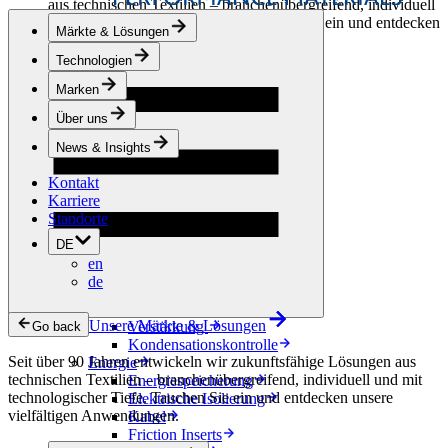
aus technischen Textilien – branchenübergreifend, individuell
und mit technologischer Tiefe. Tauchen Sie ein und entdecken
Märkte & Lösungen
unsere vielfältigen Anwendungen.
Technologien
Bekleidung & Schuhe
Marken
Mode
Sportbekleidung
Über uns
Schuhe
Hobbyschneiderei
News & Insights
Lederwaren
Kontakt
Berufsbekleidung
Karriere
Bauwesen
Standorte
Dachbegrünung
Entwässerung
DE
Abdichtung
en
Bodenbeläge
de
Akustik
Hinterlüftung
Unsere Märkte & Lösungen
Verstärkung
Go back
Kondensationskontrolle
Seit über 90 Jahren entwickeln wir zukunftsfähige Lösungen aus
Energie
technischen Textilien – branchenübergreifend, individuell und mit
Energiespeicherung
technologischer Tiefe. Tauchen Sie ein und entdecken unsere
Elektrische Isolierung
vielfältigen Anwendungen.
Kabel
Friction Inserts