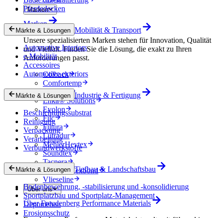
Pferdedecken
Marken
Marken
Mobilität & Transport
Märkte & Lösungen
Unsere spezialisierten Marken stehen für Innovation, Qualität
Automotive Interiors
und Vielfalt. Finden Sie die Lösung, die exakt zu Ihren
e-Mobilität
Anforderungen passt.
Accessoires
Automotive exteriors
Colback
Comfortemp
Dripstop
Industrie & Fertigung
Märkte & Lösungen
Enka® Solutions
Evolon
Beschichtungssubstrat
Filc
Reinigung
Filtura
Verpackung
Lutradur
Verarbeitung
MehlerHeytex
Verbundwerkstoffe
Soundtex
Tacnera
Tiefbau & Landschaftsbau
Märkte & Lösungen
Terbond-Texbond
Vlieseline
Bodenbewehrung, -stabilisierung und -konsolidierung
Über uns
Sportplatzbau und Sportplatz-Management
Über Freudenberg Performance Materials
Deponiebau
Erosionsschutz