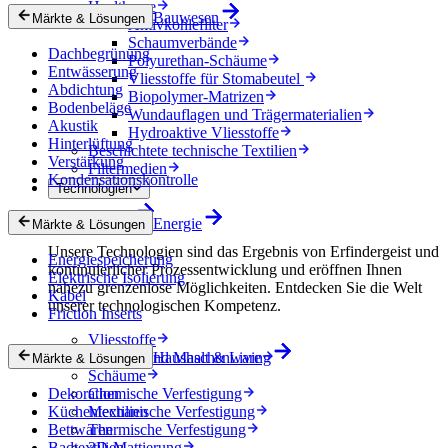
Healthcare
Bauwesen
Märkte & Lösungen
Aktivkohlefilter
Schaumverbände
Dachbegrünung
Polyurethan-Schäume
Entwässerung
Vliesstoffe für Stomabeutel
Abdichtung
Biopolymer-Matrizen
Bodenbeläge
Wundauflagen und Trägermaterialien
Akustik
Hydroaktive Vliesstoffe
Hinterlüftung
Beschichtete technische Textilien
Verstärkung
Filtermedien
Kondensationskontrolle
Technologien
Technologien
Energie
Märkte & Lösungen
Unsere Technologien sind das Ergebnis von Erfindergeist und
Energiespeicherung
kontinuierlicher Prozessentwicklung und eröffnen Ihnen
Elektrische Isolierung
nahezu grenzenlose Möglichkeiten. Entdecken Sie die Welt
Kabel
unserer technologischen Kompetenz.
Friction Inserts
Vliesstoffe
Gewebe und Maschenware
Haushalt & Living
Märkte & Lösungen
Schäume
Dekoration
Chemische Verfestigung
Küchentextilien
Mechanische Verfestigung
Bettwaren
Thermische Verfestigung
Badtextilien
3D-Mattierung