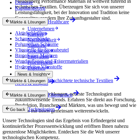
Freudenberg Performance Materials ist weltweit führend in
Drainage
technischen Textilien. Überzeugen Sie sich von unserer
Kapillarsperren
Leistungsfähigkeit, bei der Innovation und Tradition keine
Gegensätze, sondern Ihre Zukunftsgestalter sind.
Healthcare
Märkte & Lösungen
Unternehmen
Aktivkohlefilter
Karriere
Schaumverbände
Nachhaltigkeit
Polyurethan-Schäume
Standorte
Vliesstoffe für Stomabeutel
Geschichte
Biopolymer-Matrizen
Innovation
Wundauflagen und Trägermaterialien
Procurement
Hydroaktive Vliesstoffe
Experten
News & Insights
Beschichtete technische Textilien
Märkte & Lösungen
News & Insights
Innovative Entwicklungen, neueste Technologien und
Filtermedien
Märkte & Lösungen
zukunftsweisende Trends. Erfahren Sie direkt aus Forschung,
Produktion, Branchen und Märkten, was uns bewegt und wie
Technologien
Go back
wir uns mit Ihnen gemeinsam weiterentwickeln.
Unsere Technologien sind das Ergebnis von Erfindergeist und
kontinuierlicher Prozessentwicklung und eröffnen Ihnen nahezu
grenzenlose Möglichkeiten. Entdecken Sie die Welt unserer
technologischen Kompetenz.