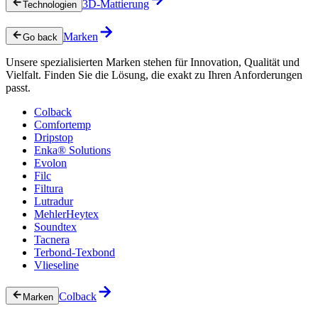
3D-Mattierung
Technologien
Marken
Go back
Unsere spezialisierten Marken stehen für Innovation, Qualität und
Vielfalt. Finden Sie die Lösung, die exakt zu Ihren Anforderungen
passt.
Colback
Comfortemp
Dripstop
Enka® Solutions
Evolon
Filc
Filtura
Lutradur
MehlerHeytex
Soundtex
Tacnera
Terbond-Texbond
Vlieseline
Colback
Marken