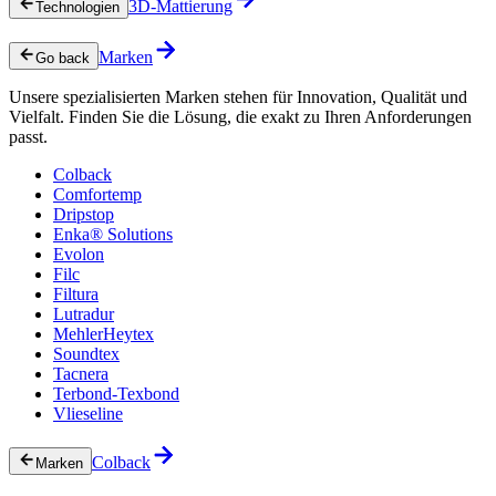
3D-Mattierung
Technologien
Marken
Go back
Unsere spezialisierten Marken stehen für Innovation, Qualität und
Vielfalt. Finden Sie die Lösung, die exakt zu Ihren Anforderungen
passt.
Colback
Comfortemp
Dripstop
Enka® Solutions
Evolon
Filc
Filtura
Lutradur
MehlerHeytex
Soundtex
Tacnera
Terbond-Texbond
Vlieseline
Colback
Marken