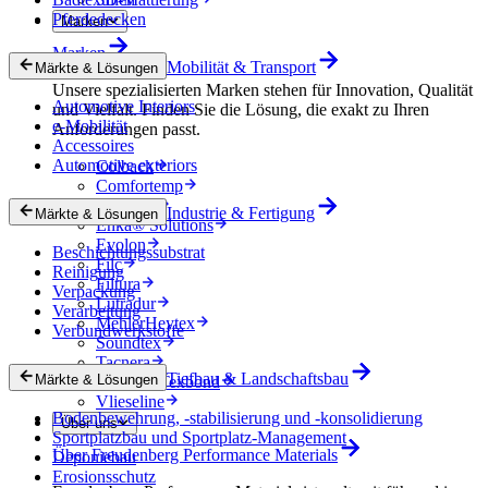
Pferdedecken
Marken
Marken
Mobilität & Transport
Märkte & Lösungen
Unsere spezialisierten Marken stehen für Innovation, Qualität
Automotive Interiors
und Vielfalt. Finden Sie die Lösung, die exakt zu Ihren
e-Mobilität
Anforderungen passt.
Accessoires
Automotive exteriors
Colback
Comfortemp
Dripstop
Industrie & Fertigung
Märkte & Lösungen
Enka® Solutions
Evolon
Beschichtungssubstrat
Filc
Reinigung
Filtura
Verpackung
Lutradur
Verarbeitung
MehlerHeytex
Verbundwerkstoffe
Soundtex
Tacnera
Tiefbau & Landschaftsbau
Märkte & Lösungen
Terbond-Texbond
Vlieseline
Bodenbewehrung, -stabilisierung und -konsolidierung
Über uns
Sportplatzbau und Sportplatz-Management
Über Freudenberg Performance Materials
Deponiebau
Erosionsschutz