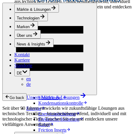
aus technischen Textilien – branchenübergreifend, individuell
und mit technologischer Tiefe. Tauchen Sie ein und entdecken
Märkte & Lösungen
unsere vielfältigen Anwendungen.
Technologien
Bekleidung & Schuhe
Marken
Mode
Sportbekleidung
Über uns
Schuhe
Hobbyschneiderei
News & Insights
Lederwaren
Kontakt
Berufsbekleidung
Karriere
Bauwesen
Standorte
Dachbegrünung
Entwässerung
DE
Abdichtung
en
Bodenbeläge
de
Akustik
Hinterlüftung
Unsere Märkte & Lösungen
Verstärkung
Go back
Kondensationskontrolle
Seit über 90 Jahren entwickeln wir zukunftsfähige Lösungen aus
Energie
technischen Textilien – branchenübergreifend, individuell und mit
Energiespeicherung
technologischer Tiefe. Tauchen Sie ein und entdecken unsere
Elektrische Isolierung
vielfältigen Anwendungen.
Kabel
Friction Inserts