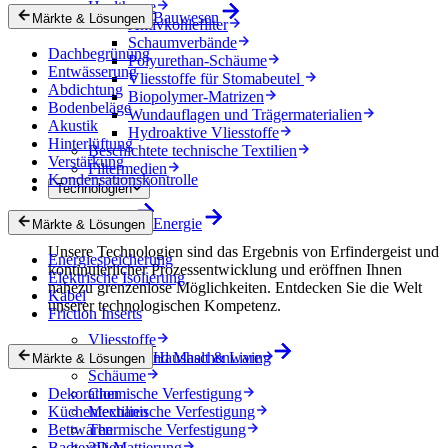
Healthcare
Bauwesen
Märkte & Lösungen
Aktivkohlefilter
Schaumverbände
Dachbegrünung
Polyurethan-Schäume
Entwässerung
Vliesstoffe für Stomabeutel
Abdichtung
Biopolymer-Matrizen
Bodenbeläge
Wundauflagen und Trägermaterialien
Akustik
Hydroaktive Vliesstoffe
Hinterlüftung
Beschichtete technische Textilien
Verstärkung
Filtermedien
Kondensationskontrolle
Technologien
Technologien
Energie
Märkte & Lösungen
Unsere Technologien sind das Ergebnis von Erfindergeist und
Energiespeicherung
kontinuierlicher Prozessentwicklung und eröffnen Ihnen
Elektrische Isolierung
nahezu grenzenlose Möglichkeiten. Entdecken Sie die Welt
Kabel
unserer technologischen Kompetenz.
Friction Inserts
Vliesstoffe
Gewebe und Maschenware
Haushalt & Living
Märkte & Lösungen
Schäume
Dekoration
Chemische Verfestigung
Küchentextilien
Mechanische Verfestigung
Bettwaren
Thermische Verfestigung
Badtextilien
3D-Mattierung