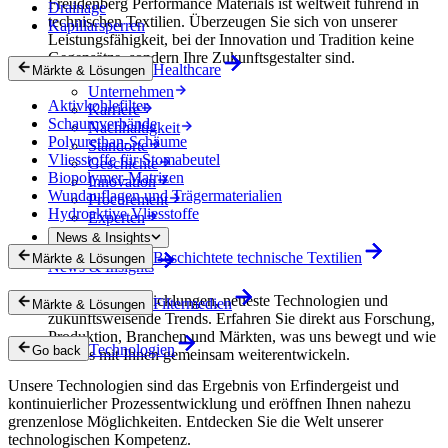
Freudenberg Performance Materials ist weltweit führend in
Drainage
technischen Textilien. Überzeugen Sie sich von unserer
Kapillarsperren
Leistungsfähigkeit, bei der Innovation und Tradition keine
Gegensätze, sondern Ihre Zukunftsgestalter sind.
Healthcare
Märkte & Lösungen
Unternehmen
Aktivkohlefilter
Karriere
Schaumverbände
Nachhaltigkeit
Polyurethan-Schäume
Standorte
Vliesstoffe für Stomabeutel
Geschichte
Biopolymer-Matrizen
Innovation
Wundauflagen und Trägermaterialien
Procurement
Hydroaktive Vliesstoffe
Experten
News & Insights
Beschichtete technische Textilien
Märkte & Lösungen
News & Insights
Innovative Entwicklungen, neueste Technologien und
Filtermedien
Märkte & Lösungen
zukunftsweisende Trends. Erfahren Sie direkt aus Forschung,
Produktion, Branchen und Märkten, was uns bewegt und wie
Technologien
Go back
wir uns mit Ihnen gemeinsam weiterentwickeln.
Unsere Technologien sind das Ergebnis von Erfindergeist und
kontinuierlicher Prozessentwicklung und eröffnen Ihnen nahezu
grenzenlose Möglichkeiten. Entdecken Sie die Welt unserer
technologischen Kompetenz.