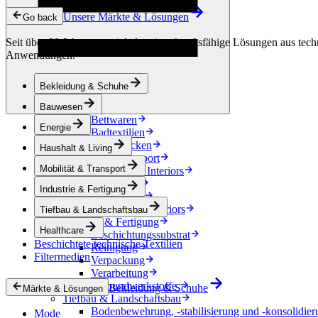
Kondensationskontrolle
Unsere Märkte & Lösungen
Energie
Go back
Energiespeicherung
Seit über 90 Jahren entwickeln wir zukunftsfähige Lösungen aus techn
Elektrische Isolierung
Anwendungen.
Kabel
Friction Inserts
Haushalt & Living
Bekleidung & Schuhe
Dekoration
Küchentextilien
Bauwesen
Bettwaren
Energie
Badtextilien
Pferdedecken
Haushalt & Living
Mobilität & Transport
Mobilität & Transport
Automotive Interiors
e-Mobilität
Industrie & Fertigung
Accessoires
Automotive exteriors
Tiefbau & Landschaftsbau
Industrie & Fertigung
Healthcare
Beschichtungssubstrat
Beschichtete technische Textilien
Reinigung
Filtermedien
Verpackung
Verarbeitung
Verbundwerkstoffe
Bekleidung & Schuhe
Märkte & Lösungen
Tiefbau & Landschaftsbau
Bodenbewehrung, -stabilisierung und -konsolidier
Mode