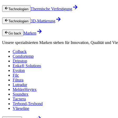
Thermische Verfestigung
Technologien
3D-Mattierung
Technologien
Marken
Go back
Unsere spezialisierten Marken stehen für Innovation, Qualität und Vie
Colback
Comfortemp
Dripstop
Enka® Solutions
Evolon
Filc
Filtura
Lutradur
MehlerHeytex
Soundtex
Tacnera
Terbond-Texbond
Vlieseline