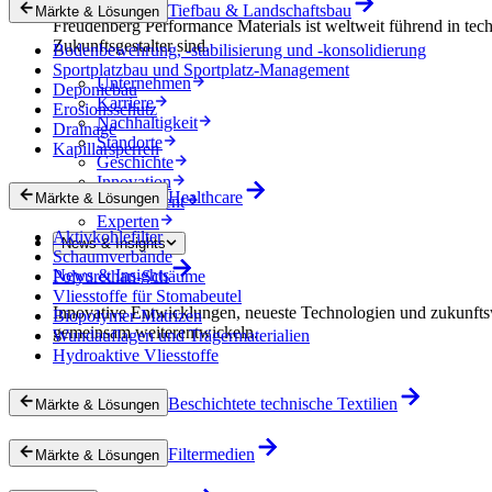
Tiefbau & Landschaftsbau
Märkte & Lösungen
Freudenberg Performance Materials ist weltweit führend in tech
Zukunftsgestalter sind.
Bodenbewehrung, -stabilisierung und -konsolidierung
Sportplatzbau und Sportplatz-Management
Unternehmen
Deponiebau
Karriere
Erosionsschutz
Nachhaltigkeit
Drainage
Standorte
Kapillarsperren
Geschichte
Innovation
Healthcare
Märkte & Lösungen
Procurement
Experten
Aktivkohlefilter
News & Insights
Schaumverbände
News & Insights
Polyurethan-Schäume
Vliesstoffe für Stomabeutel
Innovative Entwicklungen, neueste Technologien und zukunfts
Biopolymer-Matrizen
gemeinsam weiterentwickeln.
Wundauflagen und Trägermaterialien
Hydroaktive Vliesstoffe
Beschichtete technische Textilien
Märkte & Lösungen
Filtermedien
Märkte & Lösungen