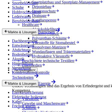
Sportplatzbau und Sportplatz-Management
Sportbekleidung
Deponiebau
Schuhe
Erosionsschutz
Hobbyschneiderei
Drainage
Lederwaren
Kapillarsperren
Berufsbekleidung
Healthcare
Aktivkohlefilter
Bauwesen
Märkte & Lösungen
Schaumverbände
Polyurethan-Schäume
Dachbegrünung
Vliesstoffe für Stomabeutel
Entwässerung
Biopolymer-Matrizen
Abdichtung
Wundauflagen und Trägermaterialien
Bodenbeläge
Hydroaktive Vliesstoffe
Akustik
Beschichtete technische Textilien
Hinterlüftung
Filtermedien
Verstärkung
Technologien
Kondensationskontrolle
Technologien
Energie
Märkte & Lösungen
Unsere Technologien sind das Ergebnis von Erfindergeist und 
Kompetenz.
Energiespeicherung
Elektrische Isolierung
Vliesstoffe
Kabel
Gewebe und Maschenware
Friction Inserts
Schäume