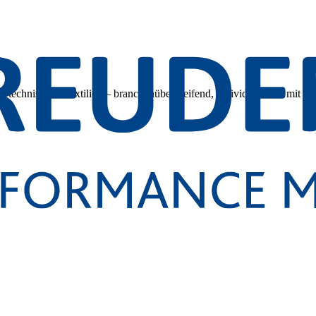
 technischen Textilien – branchenübergreifend, individuell und mit tec