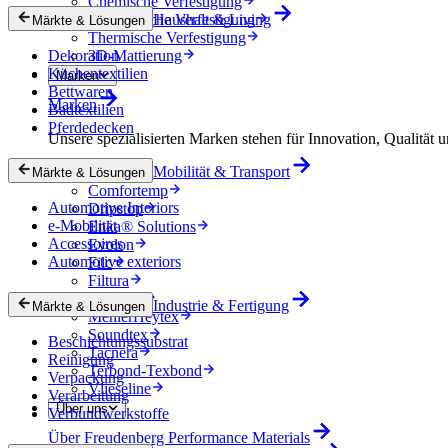
Chemische Verfestigung
Mechanische Verfestigung
Haushalt & Living
Märkte & Lösungen
Thermische Verfestigung
Dekoration
3D-Mattierung
Küchentextilien
Marken
Bettwaren
Marken
Badtextilien
Pferdedecken
Unsere spezialisierten Marken stehen für Innovation, Qualität u
Mobilität & Transport
Colback
Märkte & Lösungen
Comfortemp
Automotive Interiors
Dripstop
e-Mobilität
Enka® Solutions
Accessoires
Evolon
Automotive exteriors
Filc
Filtura
Lutradur
Industrie & Fertigung
Märkte & Lösungen
MehlerHeytex
Soundtex
Beschichtungssubstrat
Tacnera
Reinigung
Terbond-Texbond
Verpackung
Vlieseline
Verarbeitung
Über uns
Verbundwerkstoffe
Über Freudenberg Performance Materials