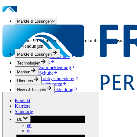
Märkte & Lösungen
Unsere Märkte & Lösungen
Seit über 90 Jahren entwickeln wir zukunftsfähige Lösungen aus
Anwendungen.
Märkte & Lösungen
Bekleidung & Schuhe
Mode
Technologien
Sportbekleidung
Marken
Schuhe
Hobbyschneiderei
Über uns
Lederwaren
Berufsbekleidung
News & Insights
Bauwesen
Kontakt
Dachbegrünung
Karriere
Entwässerung
Standorte
Abdichtung
Bodenbeläge
DE
Akustik
en
Hinterlüftung
de
Verstärkung