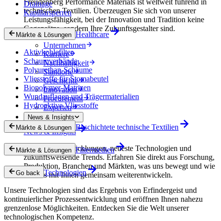
Freudenberg Performance Materials ist weltweit führend in
Drainage
technischen Textilien. Überzeugen Sie sich von unserer
Kapillarsperren
Leistungsfähigkeit, bei der Innovation und Tradition keine
Gegensätze, sondern Ihre Zukunftsgestalter sind.
Healthcare
Märkte & Lösungen
Unternehmen
Aktivkohlefilter
Karriere
Schaumverbände
Nachhaltigkeit
Polyurethan-Schäume
Standorte
Vliesstoffe für Stomabeutel
Geschichte
Biopolymer-Matrizen
Innovation
Wundauflagen und Trägermaterialien
Procurement
Hydroaktive Vliesstoffe
Experten
News & Insights
Beschichtete technische Textilien
Märkte & Lösungen
News & Insights
Innovative Entwicklungen, neueste Technologien und
Filtermedien
Märkte & Lösungen
zukunftsweisende Trends. Erfahren Sie direkt aus Forschung,
Produktion, Branchen und Märkten, was uns bewegt und wie
Technologien
Go back
wir uns mit Ihnen gemeinsam weiterentwickeln.
Unsere Technologien sind das Ergebnis von Erfindergeist und
kontinuierlicher Prozessentwicklung und eröffnen Ihnen nahezu
grenzenlose Möglichkeiten. Entdecken Sie die Welt unserer
technologischen Kompetenz.