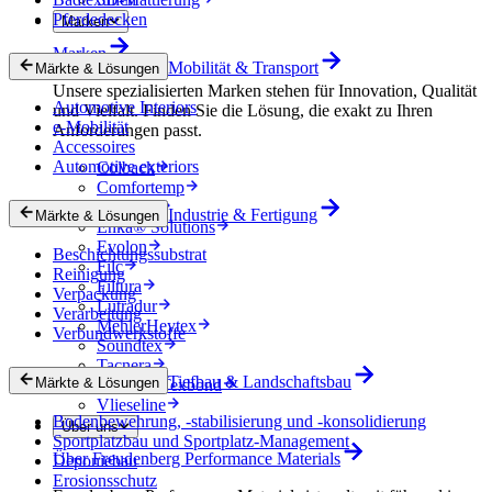
Pferdedecken
Marken
Marken
Mobilität & Transport
Märkte & Lösungen
Unsere spezialisierten Marken stehen für Innovation, Qualität
Automotive Interiors
und Vielfalt. Finden Sie die Lösung, die exakt zu Ihren
e-Mobilität
Anforderungen passt.
Accessoires
Automotive exteriors
Colback
Comfortemp
Dripstop
Industrie & Fertigung
Märkte & Lösungen
Enka® Solutions
Evolon
Beschichtungssubstrat
Filc
Reinigung
Filtura
Verpackung
Lutradur
Verarbeitung
MehlerHeytex
Verbundwerkstoffe
Soundtex
Tacnera
Tiefbau & Landschaftsbau
Märkte & Lösungen
Terbond-Texbond
Vlieseline
Bodenbewehrung, -stabilisierung und -konsolidierung
Über uns
Sportplatzbau und Sportplatz-Management
Über Freudenberg Performance Materials
Deponiebau
Erosionsschutz