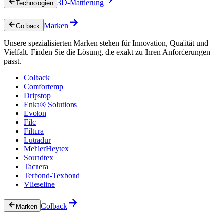
3D-Mattierung
Technologien
Marken
Go back
Unsere spezialisierten Marken stehen für Innovation, Qualität und
Vielfalt. Finden Sie die Lösung, die exakt zu Ihren Anforderungen
passt.
Colback
Comfortemp
Dripstop
Enka® Solutions
Evolon
Filc
Filtura
Lutradur
MehlerHeytex
Soundtex
Tacnera
Terbond-Texbond
Vlieseline
Colback
Marken