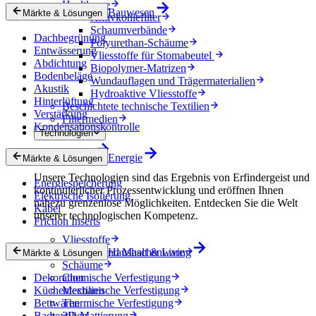
Healthcare
Bauwesen
Märkte & Lösungen
Aktivkohlefilter
Schaumverbände
Dachbegrünung
Polyurethan-Schäume
Entwässerung
Vliesstoffe für Stomabeutel
Abdichtung
Biopolymer-Matrizen
Bodenbeläge
Wundauflagen und Trägermaterialien
Akustik
Hydroaktive Vliesstoffe
Hinterlüftung
Beschichtete technische Textilien
Verstärkung
Filtermedien
Kondensationskontrolle
Technologien
Technologien
Energie
Märkte & Lösungen
Unsere Technologien sind das Ergebnis von Erfindergeist und
Energiespeicherung
kontinuierlicher Prozessentwicklung und eröffnen Ihnen
Elektrische Isolierung
nahezu grenzenlose Möglichkeiten. Entdecken Sie die Welt
Kabel
unserer technologischen Kompetenz.
Friction Inserts
Vliesstoffe
Gewebe und Maschenware
Haushalt & Living
Märkte & Lösungen
Schäume
Dekoration
Chemische Verfestigung
Küchentextilien
Mechanische Verfestigung
Bettwaren
Thermische Verfestigung
Badtextilien
3D-Mattierung