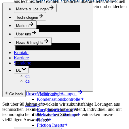
aus technischen Textilien – branchenübergreifend, individuell
und mit technologischer Tiefe. Tauchen Sie ein und entdecken
Märkte & Lösungen
unsere vielfältigen Anwendungen.
Technologien
Bekleidung & Schuhe
Marken
Mode
Sportbekleidung
Über uns
Schuhe
Hobbyschneiderei
News & Insights
Lederwaren
Kontakt
Berufsbekleidung
Karriere
Bauwesen
Standorte
Dachbegrünung
Entwässerung
DE
Abdichtung
en
Bodenbeläge
de
Akustik
Hinterlüftung
Unsere Märkte & Lösungen
Verstärkung
Go back
Kondensationskontrolle
Seit über 90 Jahren entwickeln wir zukunftsfähige Lösungen aus
Energie
technischen Textilien – branchenübergreifend, individuell und mit
Energiespeicherung
technologischer Tiefe. Tauchen Sie ein und entdecken unsere
Elektrische Isolierung
vielfältigen Anwendungen.
Kabel
Friction Inserts