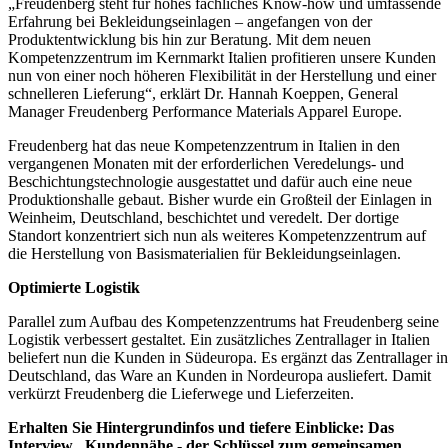
„Freudenberg steht für hohes fachliches Know-how und umfassende
Erfahrung bei Bekleidungseinlagen – angefangen von der
Produktentwicklung bis hin zur Beratung. Mit dem neuen
Kompetenzzentrum im Kernmarkt Italien profitieren unsere Kunden
nun von einer noch höheren Flexibilität in der Herstellung und einer
schnelleren Lieferung“, erklärt Dr. Hannah Koeppen, General
Manager Freudenberg Performance Materials Apparel Europe.
Freudenberg hat das neue Kompetenzzentrum in Italien in den
vergangenen Monaten mit der erforderlichen Veredelungs- und
Beschichtungstechnologie ausgestattet und dafür auch eine neue
Produktionshalle gebaut. Bisher wurde ein Großteil der Einlagen in
Weinheim, Deutschland, beschichtet und veredelt. Der dortige
Standort konzentriert sich nun als weiteres Kompetenzzentrum auf
die Herstellung von Basismaterialien für Bekleidungseinlagen.
Optimierte Logistik
Parallel zum Aufbau des Kompetenzzentrums hat Freudenberg seine
Logistik verbessert gestaltet. Ein zusätzliches Zentrallager in Italien
beliefert nun die Kunden in Südeuropa. Es ergänzt das Zentrallager in
Deutschland, das Ware an Kunden in Nordeuropa ausliefert. Damit
verkürzt Freudenberg die Lieferwege und Lieferzeiten.
Erhalten Sie Hintergrundinfos und tiefere Einblicke: Das
Interview „Kundennähe - der Schlüssel zum gemeinsamen