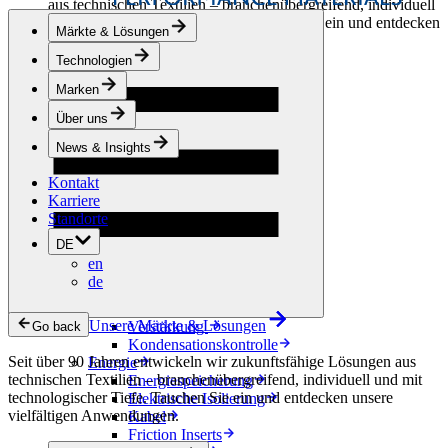
aus technischen Textilien – branchenübergreifend, individuell
und mit technologischer Tiefe. Tauchen Sie ein und entdecken
Märkte & Lösungen
unsere vielfältigen Anwendungen.
Technologien
Bekleidung & Schuhe
Marken
Mode
Sportbekleidung
Über uns
Schuhe
Hobbyschneiderei
News & Insights
Lederwaren
Kontakt
Berufsbekleidung
Karriere
Bauwesen
Standorte
Dachbegrünung
Entwässerung
DE
Abdichtung
en
Bodenbeläge
de
Akustik
Hinterlüftung
Unsere Märkte & Lösungen
Verstärkung
Go back
Kondensationskontrolle
Seit über 90 Jahren entwickeln wir zukunftsfähige Lösungen aus
Energie
technischen Textilien – branchenübergreifend, individuell und mit
Energiespeicherung
technologischer Tiefe. Tauchen Sie ein und entdecken unsere
Elektrische Isolierung
vielfältigen Anwendungen.
Kabel
Friction Inserts