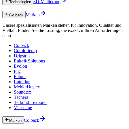
3D-Mattierung
Technologien
Marken
Go back
Unsere spezialisierten Marken stehen für Innovation, Qualität und
Vielfalt. Finden Sie die Lösung, die exakt zu Ihren Anforderungen
passt.
Colback
Comfortemp
Dripstop
Enka® Solutions
Evolon
Filc
Filtura
Lutradur
MehlerHeytex
Soundtex
Tacnera
Terbond-Texbond
Vlieseline
Colback
Marken