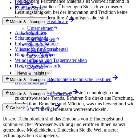
Freudenberg Performance Materials ist weltweit führend in
Drainage
technischen Textilien. Überzeugen Sie sich von unserer
Kapillarsperren
Leistungsfähigkeit, bei der Innovation und Tradition keine
Gegensätze, sondern Ihre Zukunftsgestalter sind.
Healthcare
Märkte & Lösungen
Unternehmen
Aktivkohlefilter
Karriere
Schaumverbände
Nachhaltigkeit
Polyurethan-Schäume
Standorte
Vliesstoffe für Stomabeutel
Geschichte
Biopolymer-Matrizen
Innovation
Wundauflagen und Trägermaterialien
Procurement
Hydroaktive Vliesstoffe
Experten
News & Insights
Beschichtete technische Textilien
Märkte & Lösungen
News & Insights
Innovative Entwicklungen, neueste Technologien und
Filtermedien
Märkte & Lösungen
zukunftsweisende Trends. Erfahren Sie direkt aus Forschung,
Produktion, Branchen und Märkten, was uns bewegt und wie
Technologien
Go back
wir uns mit Ihnen gemeinsam weiterentwickeln.
Unsere Technologien sind das Ergebnis von Erfindergeist und
kontinuierlicher Prozessentwicklung und eröffnen Ihnen nahezu
grenzenlose Möglichkeiten. Entdecken Sie die Welt unserer
technologischen Kompetenz.