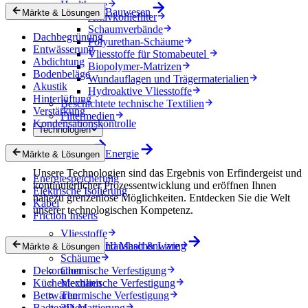
Healthcare
Bauwesen
Märkte & Lösungen
Aktivkohlefilter
Schaumverbände
Dachbegrünung
Polyurethan-Schäume
Entwässerung
Vliesstoffe für Stomabeutel
Abdichtung
Biopolymer-Matrizen
Bodenbeläge
Wundauflagen und Trägermaterialien
Akustik
Hydroaktive Vliesstoffe
Hinterlüftung
Beschichtete technische Textilien
Verstärkung
Filtermedien
Kondensationskontrolle
Technologien
Technologien
Energie
Märkte & Lösungen
Unsere Technologien sind das Ergebnis von Erfindergeist und
Energiespeicherung
kontinuierlicher Prozessentwicklung und eröffnen Ihnen
Elektrische Isolierung
nahezu grenzenlose Möglichkeiten. Entdecken Sie die Welt
Kabel
unserer technologischen Kompetenz.
Friction Inserts
Vliesstoffe
Gewebe und Maschenware
Haushalt & Living
Märkte & Lösungen
Schäume
Dekoration
Chemische Verfestigung
Küchentextilien
Mechanische Verfestigung
Bettwaren
Thermische Verfestigung
Badtextilien
3D-Mattierung