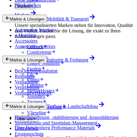
Pferdedecken
Marken
Marken
Mobilität & Transport
Märkte & Lösungen
Unsere spezialisierten Marken stehen für Innovation, Qualität
Automotive Interiors
und Vielfalt. Finden Sie die Lösung, die exakt zu Ihren
e-Mobilität
Anforderungen passt.
Accessoires
Automotive exteriors
Colback
Comfortemp
Dripstop
Industrie & Fertigung
Märkte & Lösungen
Enka® Solutions
Evolon
Beschichtungssubstrat
Filc
Reinigung
Filtura
Verpackung
Lutradur
Verarbeitung
MehlerHeytex
Verbundwerkstoffe
Soundtex
Tacnera
Tiefbau & Landschaftsbau
Märkte & Lösungen
Terbond-Texbond
Vlieseline
Bodenbewehrung, -stabilisierung und -konsolidierung
Über uns
Sportplatzbau und Sportplatz-Management
Über Freudenberg Performance Materials
Deponiebau
Erosionsschutz