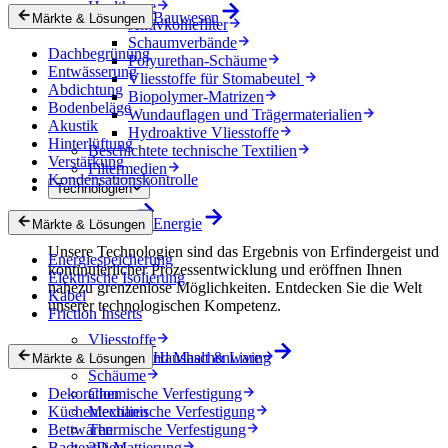
Healthcare
Bauwesen
Märkte & Lösungen
Aktivkohlefilter
Schaumverbände
Dachbegrünung
Polyurethan-Schäume
Entwässerung
Vliesstoffe für Stomabeutel
Abdichtung
Biopolymer-Matrizen
Bodenbeläge
Wundauflagen und Trägermaterialien
Akustik
Hydroaktive Vliesstoffe
Hinterlüftung
Beschichtete technische Textilien
Verstärkung
Filtermedien
Kondensationskontrolle
Technologien
Technologien
Energie
Märkte & Lösungen
Unsere Technologien sind das Ergebnis von Erfindergeist und
Energiespeicherung
kontinuierlicher Prozessentwicklung und eröffnen Ihnen
Elektrische Isolierung
nahezu grenzenlose Möglichkeiten. Entdecken Sie die Welt
Kabel
unserer technologischen Kompetenz.
Friction Inserts
Vliesstoffe
Gewebe und Maschenware
Haushalt & Living
Märkte & Lösungen
Schäume
Dekoration
Chemische Verfestigung
Küchentextilien
Mechanische Verfestigung
Bettwaren
Thermische Verfestigung
Badtextilien
3D-Mattierung