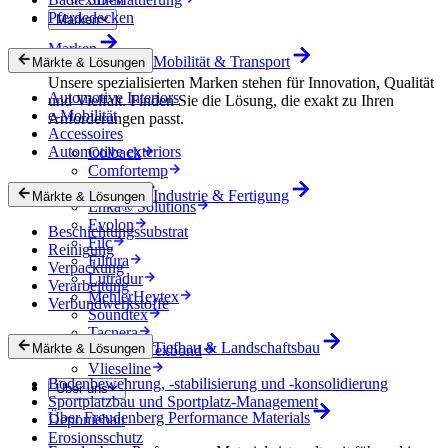
Pferdedecken
Marken
Marken
Mobilität & Transport
Märkte & Lösungen
Unsere spezialisierten Marken stehen für Innovation, Qualität
Automotive Interiors
und Vielfalt. Finden Sie die Lösung, die exakt zu Ihren
e-Mobilität
Anforderungen passt.
Accessoires
Automotive exteriors
Colback
Comfortemp
Dripstop
Industrie & Fertigung
Märkte & Lösungen
Enka® Solutions
Evolon
Beschichtungssubstrat
Filc
Reinigung
Filtura
Verpackung
Lutradur
Verarbeitung
MehlerHeytex
Verbundwerkstoffe
Soundtex
Tacnera
Tiefbau & Landschaftsbau
Märkte & Lösungen
Terbond-Texbond
Vlieseline
Bodenbewehrung, -stabilisierung und -konsolidierung
Über uns
Sportplatzbau und Sportplatz-Management
Über Freudenberg Performance Materials
Deponiebau
Erosionsschutz