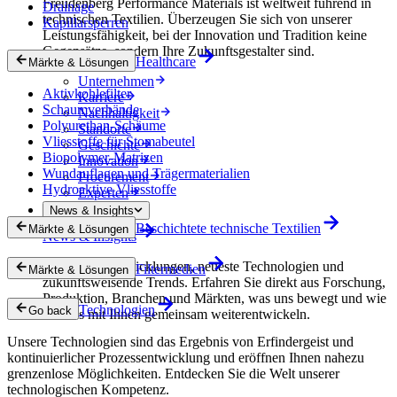
Freudenberg Performance Materials ist weltweit führend in
Drainage
technischen Textilien. Überzeugen Sie sich von unserer
Kapillarsperren
Leistungsfähigkeit, bei der Innovation und Tradition keine
Gegensätze, sondern Ihre Zukunftsgestalter sind.
Healthcare
Märkte & Lösungen
Unternehmen
Aktivkohlefilter
Karriere
Schaumverbände
Nachhaltigkeit
Polyurethan-Schäume
Standorte
Vliesstoffe für Stomabeutel
Geschichte
Biopolymer-Matrizen
Innovation
Wundauflagen und Trägermaterialien
Procurement
Hydroaktive Vliesstoffe
Experten
News & Insights
Beschichtete technische Textilien
Märkte & Lösungen
News & Insights
Innovative Entwicklungen, neueste Technologien und
Filtermedien
Märkte & Lösungen
zukunftsweisende Trends. Erfahren Sie direkt aus Forschung,
Produktion, Branchen und Märkten, was uns bewegt und wie
Technologien
Go back
wir uns mit Ihnen gemeinsam weiterentwickeln.
Unsere Technologien sind das Ergebnis von Erfindergeist und
kontinuierlicher Prozessentwicklung und eröffnen Ihnen nahezu
grenzenlose Möglichkeiten. Entdecken Sie die Welt unserer
technologischen Kompetenz.