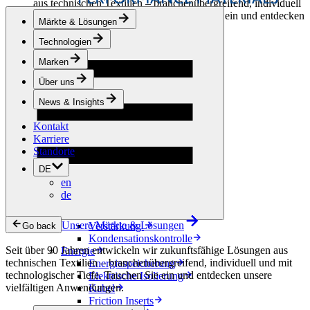
aus technischen Textilien – branchenübergreifend, individuell
und mit technologischer Tiefe. Tauchen Sie ein und entdecken
Märkte & Lösungen
unsere vielfältigen Anwendungen.
Technologien
Bekleidung & Schuhe
Marken
Mode
Sportbekleidung
Über uns
Schuhe
Hobbyschneiderei
News & Insights
Lederwaren
Kontakt
Berufsbekleidung
Karriere
Bauwesen
Standorte
Dachbegrünung
Entwässerung
DE
Abdichtung
en
Bodenbeläge
de
Akustik
Hinterlüftung
Unsere Märkte & Lösungen
Verstärkung
Go back
Kondensationskontrolle
Seit über 90 Jahren entwickeln wir zukunftsfähige Lösungen aus
Energie
technischen Textilien – branchenübergreifend, individuell und mit
Energiespeicherung
technologischer Tiefe. Tauchen Sie ein und entdecken unsere
Elektrische Isolierung
vielfältigen Anwendungen.
Kabel
Friction Inserts