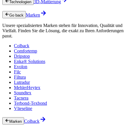
3D-Mattierung
Technologien
Marken
Go back
Unsere spezialisierten Marken stehen für Innovation, Qualität und
Vielfalt. Finden Sie die Lösung, die exakt zu Ihren Anforderungen
passt.
Colback
Comfortemp
Dripstop
Enka® Solutions
Evolon
Filc
Filtura
Lutradur
MehlerHeytex
Soundtex
Tacnera
Terbond-Texbond
Vlieseline
Colback
Marken