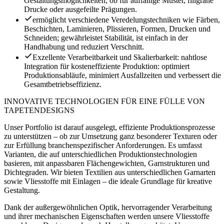
Gestaltungsmöglichkeiten, ob für auffällige Muster, filigrane
Drucke oder ausgefeilte Prägungen.
ermöglicht verschiedene Veredelungstechniken wie Färben,
Beschichten, Laminieren, Plissieren, Formen, Drucken und
Schneiden; gewährleistet Stabilität, ist einfach in der
Handhabung und reduziert Verschnitt.
Exzellente Verarbeitbarkeit und Skalierbarkeit: nahtlose
Integration für kosteneffiziente Produktion: optimiert
Produktionsabläufe, minimiert Ausfallzeiten und verbessert die
Gesamtbetriebseffizienz.
INNOVATIVE TECHNOLOGIEN FÜR EINE FÜLLE VON
TAPETENDESIGNS
Unser Portfolio ist darauf ausgelegt, effiziente Produktionsprozesse
zu unterstützen – ob zur Umsetzung ganz besonderer Texturen oder
zur Erfüllung branchenspezifischer Anforderungen. Es umfasst
Varianten, die auf unterschiedlichen Produktionstechnologien
basieren, mit anpassbaren Flächengewichten, Garnstrukturen und
Dichtegraden. Wir bieten Textilien aus unterschiedlichen Garnarten
sowie Vliesstoffe mit Einlagen – die ideale Grundlage für kreative
Gestaltung.
Dank der außergewöhnlichen Optik, hervorragender Verarbeitung
und ihrer mechanischen Eigenschaften werden unsere Vliesstoffe