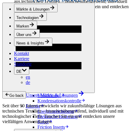
aus technischen Textilien – branchenübergreifend, individuell
und mit technologischer Tiefe. Tauchen Sie ein und entdecken
Märkte & Lösungen
unsere vielfältigen Anwendungen.
Technologien
Bekleidung & Schuhe
Marken
Mode
Sportbekleidung
Über uns
Schuhe
Hobbyschneiderei
News & Insights
Lederwaren
Kontakt
Berufsbekleidung
Karriere
Bauwesen
Standorte
Dachbegrünung
Entwässerung
DE
Abdichtung
en
Bodenbeläge
de
Akustik
Hinterlüftung
Unsere Märkte & Lösungen
Verstärkung
Go back
Kondensationskontrolle
Seit über 90 Jahren entwickeln wir zukunftsfähige Lösungen aus
Energie
technischen Textilien – branchenübergreifend, individuell und mit
Energiespeicherung
technologischer Tiefe. Tauchen Sie ein und entdecken unsere
Elektrische Isolierung
vielfältigen Anwendungen.
Kabel
Friction Inserts