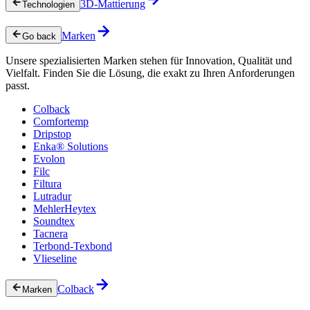
3D-Mattierung
Technologien
Marken
Go back
Unsere spezialisierten Marken stehen für Innovation, Qualität und
Vielfalt. Finden Sie die Lösung, die exakt zu Ihren Anforderungen
passt.
Colback
Comfortemp
Dripstop
Enka® Solutions
Evolon
Filc
Filtura
Lutradur
MehlerHeytex
Soundtex
Tacnera
Terbond-Texbond
Vlieseline
Colback
Marken