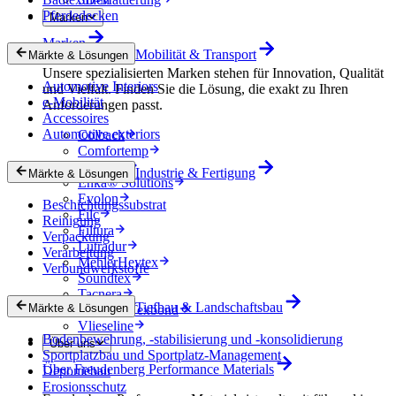
Pferdedecken
Marken
Marken
Mobilität & Transport
Märkte & Lösungen
Unsere spezialisierten Marken stehen für Innovation, Qualität
Automotive Interiors
und Vielfalt. Finden Sie die Lösung, die exakt zu Ihren
e-Mobilität
Anforderungen passt.
Accessoires
Automotive exteriors
Colback
Comfortemp
Dripstop
Industrie & Fertigung
Märkte & Lösungen
Enka® Solutions
Evolon
Beschichtungssubstrat
Filc
Reinigung
Filtura
Verpackung
Lutradur
Verarbeitung
MehlerHeytex
Verbundwerkstoffe
Soundtex
Tacnera
Tiefbau & Landschaftsbau
Märkte & Lösungen
Terbond-Texbond
Vlieseline
Bodenbewehrung, -stabilisierung und -konsolidierung
Über uns
Sportplatzbau und Sportplatz-Management
Über Freudenberg Performance Materials
Deponiebau
Erosionsschutz