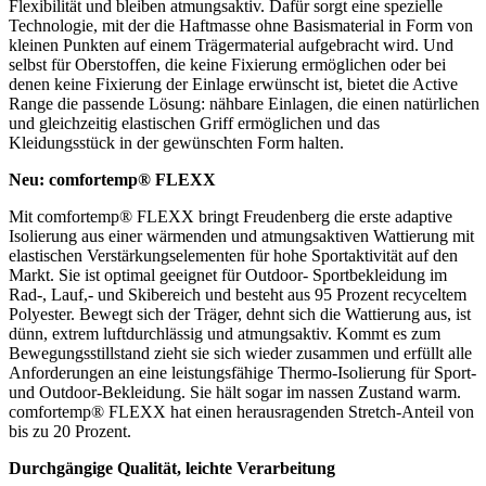
Flexibilität und bleiben atmungsaktiv. Dafür sorgt eine spezielle
Technologie, mit der die Haftmasse ohne Basismaterial in Form von
kleinen Punkten auf einem Trägermaterial aufgebracht wird. Und
selbst für Oberstoffen, die keine Fixierung ermöglichen oder bei
denen keine Fixierung der Einlage erwünscht ist, bietet die Active
Range die passende Lösung: nähbare Einlagen, die einen natürlichen
und gleichzeitig elastischen Griff ermöglichen und das
Kleidungsstück in der gewünschten Form halten.
Neu: comfortemp® FLEXX
Mit comfortemp® FLEXX bringt Freudenberg die erste adaptive
Isolierung aus einer wärmenden und atmungsaktiven Wattierung mit
elastischen Verstärkungselementen für hohe Sportaktivität auf den
Markt. Sie ist optimal geeignet für Outdoor- Sportbekleidung im
Rad-, Lauf,- und Skibereich und besteht aus 95 Prozent recyceltem
Polyester. Bewegt sich der Träger, dehnt sich die Wattierung aus, ist
dünn, extrem luftdurchlässig und atmungsaktiv. Kommt es zum
Bewegungsstillstand zieht sie sich wieder zusammen und erfüllt alle
Anforderungen an eine leistungsfähige Thermo-Isolierung für Sport-
und Outdoor-Bekleidung. Sie hält sogar im nassen Zustand warm.
comfortemp® FLEXX hat einen herausragenden Stretch-Anteil von
bis zu 20 Prozent.
Durchgängige Qualität, leichte Verarbeitung