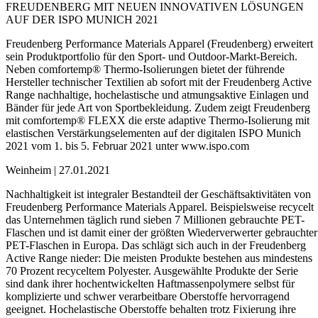
FREUDENBERG MIT NEUEN INNOVATIVEN LÖSUNGEN
AUF DER ISPO MUNICH 2021
Freudenberg Performance Materials Apparel (Freudenberg) erweitert
sein Produktportfolio für den Sport- und Outdoor-Markt-Bereich.
Neben comfortemp® Thermo-Isolierungen bietet der führende
Hersteller technischer Textilien ab sofort mit der Freudenberg Active
Range nachhaltige, hochelastische und atmungsaktive Einlagen und
Bänder für jede Art von Sportbekleidung. Zudem zeigt Freudenberg
mit comfortemp® FLEXX die erste adaptive Thermo-Isolierung mit
elastischen Verstärkungselementen auf der digitalen ISPO Munich
2021 vom 1. bis 5. Februar 2021 unter www.ispo.com
Weinheim | 27.01.2021
Nachhaltigkeit ist integraler Bestandteil der Geschäftsaktivitäten von
Freudenberg Performance Materials Apparel. Beispielsweise recycelt
das Unternehmen täglich rund sieben 7 Millionen gebrauchte PET-
Flaschen und ist damit einer der größten Wiederverwerter gebrauchter
PET-Flaschen in Europa. Das schlägt sich auch in der Freudenberg
Active Range nieder: Die meisten Produkte bestehen aus mindestens
70 Prozent recyceltem Polyester. Ausgewählte Produkte der Serie
sind dank ihrer hochentwickelten Haftmassenpolymere selbst für
komplizierte und schwer verarbeitbare Oberstoffe hervorragend
geeignet. Hochelastische Oberstoffe behalten trotz Fixierung ihre