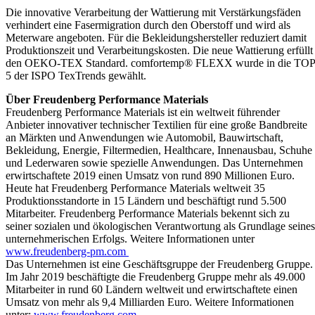
Die innovative Verarbeitung der Wattierung mit Verstärkungsfäden
verhindert eine Fasermigration durch den Oberstoff und wird als
Meterware angeboten. Für die Bekleidungshersteller reduziert damit
Produktionszeit und Verarbeitungskosten. Die neue Wattierung erfüllt
den OEKO-TEX Standard. comfortemp® FLEXX wurde in die TOP
5 der ISPO TexTrends gewählt.
Über Freudenberg Performance Materials
Freudenberg Performance Materials ist ein weltweit führender
Anbieter innovativer technischer Textilien für eine große Bandbreite
an Märkten und Anwendungen wie Automobil, Bauwirtschaft,
Bekleidung, Energie, Filtermedien, Healthcare, Innenausbau, Schuhe
und Lederwaren sowie spezielle Anwendungen. Das Unternehmen
erwirtschaftete 2019 einen Umsatz von rund 890 Millionen Euro.
Heute hat Freudenberg Performance Materials weltweit 35
Produktionsstandorte in 15 Ländern und beschäftigt rund 5.500
Mitarbeiter. Freudenberg Performance Materials bekennt sich zu
seiner sozialen und ökologischen Verantwortung als Grundlage seines
unternehmerischen Erfolgs. Weitere Informationen unter
www.freudenberg-pm.com
Das Unternehmen ist eine Geschäftsgruppe der Freudenberg Gruppe.
Im Jahr 2019 beschäftigte die Freudenberg Gruppe mehr als 49.000
Mitarbeiter in rund 60 Ländern weltweit und erwirtschaftete einen
Umsatz von mehr als 9,4 Milliarden Euro. Weitere Informationen
unter:
www.freudenberg.com