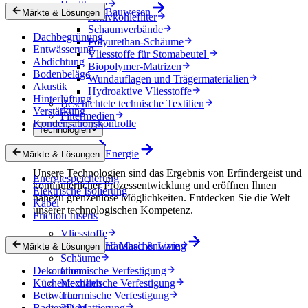
Healthcare
Bauwesen
Märkte & Lösungen
Aktivkohlefilter
Schaumverbände
Dachbegrünung
Polyurethan-Schäume
Entwässerung
Vliesstoffe für Stomabeutel
Abdichtung
Biopolymer-Matrizen
Bodenbeläge
Wundauflagen und Trägermaterialien
Akustik
Hydroaktive Vliesstoffe
Hinterlüftung
Beschichtete technische Textilien
Verstärkung
Filtermedien
Kondensationskontrolle
Technologien
Technologien
Energie
Märkte & Lösungen
Unsere Technologien sind das Ergebnis von Erfindergeist und
Energiespeicherung
kontinuierlicher Prozessentwicklung und eröffnen Ihnen
Elektrische Isolierung
nahezu grenzenlose Möglichkeiten. Entdecken Sie die Welt
Kabel
unserer technologischen Kompetenz.
Friction Inserts
Vliesstoffe
Gewebe und Maschenware
Haushalt & Living
Märkte & Lösungen
Schäume
Dekoration
Chemische Verfestigung
Küchentextilien
Mechanische Verfestigung
Bettwaren
Thermische Verfestigung
Badtextilien
3D-Mattierung