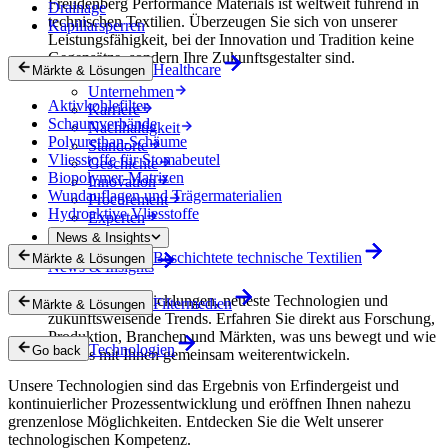
Freudenberg Performance Materials ist weltweit führend in
Drainage
technischen Textilien. Überzeugen Sie sich von unserer
Kapillarsperren
Leistungsfähigkeit, bei der Innovation und Tradition keine
Gegensätze, sondern Ihre Zukunftsgestalter sind.
Healthcare
Märkte & Lösungen
Unternehmen
Aktivkohlefilter
Karriere
Schaumverbände
Nachhaltigkeit
Polyurethan-Schäume
Standorte
Vliesstoffe für Stomabeutel
Geschichte
Biopolymer-Matrizen
Innovation
Wundauflagen und Trägermaterialien
Procurement
Hydroaktive Vliesstoffe
Experten
News & Insights
Beschichtete technische Textilien
Märkte & Lösungen
News & Insights
Innovative Entwicklungen, neueste Technologien und
Filtermedien
Märkte & Lösungen
zukunftsweisende Trends. Erfahren Sie direkt aus Forschung,
Produktion, Branchen und Märkten, was uns bewegt und wie
Technologien
Go back
wir uns mit Ihnen gemeinsam weiterentwickeln.
Unsere Technologien sind das Ergebnis von Erfindergeist und
kontinuierlicher Prozessentwicklung und eröffnen Ihnen nahezu
grenzenlose Möglichkeiten. Entdecken Sie die Welt unserer
technologischen Kompetenz.