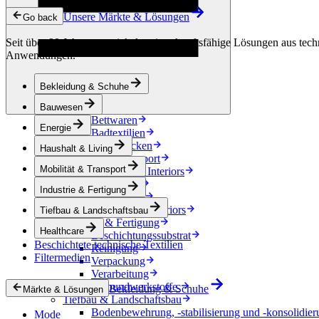
Kondensationskontrolle
Unsere Märkte & Lösungen
Energie
Go back
Energiespeicherung
Seit über 90 Jahren entwickeln wir zukunftsfähige Lösungen aus techn
Elektrische Isolierung
Anwendungen.
Kabel
Friction Inserts
Haushalt & Living
Bekleidung & Schuhe
Dekoration
Küchentextilien
Bauwesen
Bettwaren
Energie
Badtextilien
Pferdedecken
Haushalt & Living
Mobilität & Transport
Mobilität & Transport
Automotive Interiors
e-Mobilität
Industrie & Fertigung
Accessoires
Automotive exteriors
Tiefbau & Landschaftsbau
Industrie & Fertigung
Healthcare
Beschichtungssubstrat
Beschichtete technische Textilien
Reinigung
Filtermedien
Verpackung
Verarbeitung
Verbundwerkstoffe
Bekleidung & Schuhe
Märkte & Lösungen
Tiefbau & Landschaftsbau
Bodenbewehrung, -stabilisierung und -konsolidier
Mode