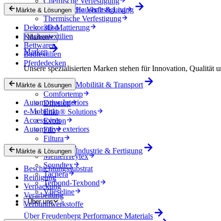
Chemische Verfestigung
Mechanische Verfestigung
Haushalt & Living
Märkte & Lösungen
Thermische Verfestigung
Dekoration
3D-Mattierung
Küchentextilien
Marken
Bettwaren
Marken
Badtextilien
Pferdedecken
Unsere spezialisierten Marken stehen für Innovation, Qualität u
Mobilität & Transport
Colback
Märkte & Lösungen
Comfortemp
Automotive Interiors
Dripstop
e-Mobilität
Enka® Solutions
Accessoires
Evolon
Automotive exteriors
Filc
Filtura
Lutradur
Industrie & Fertigung
Märkte & Lösungen
MehlerHeytex
Soundtex
Beschichtungssubstrat
Tacnera
Reinigung
Terbond-Texbond
Verpackung
Vlieseline
Verarbeitung
Über uns
Verbundwerkstoffe
Über Freudenberg Performance Materials