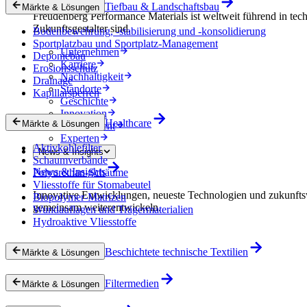
Tiefbau & Landschaftsbau
Märkte & Lösungen
Freudenberg Performance Materials ist weltweit führend in tech
Zukunftsgestalter sind.
Bodenbewehrung, -stabilisierung und -konsolidierung
Sportplatzbau und Sportplatz-Management
Unternehmen
Deponiebau
Karriere
Erosionsschutz
Nachhaltigkeit
Drainage
Standorte
Kapillarsperren
Geschichte
Innovation
Healthcare
Märkte & Lösungen
Procurement
Experten
Aktivkohlefilter
News & Insights
Schaumverbände
News & Insights
Polyurethan-Schäume
Vliesstoffe für Stomabeutel
Innovative Entwicklungen, neueste Technologien und zukunfts
Biopolymer-Matrizen
gemeinsam weiterentwickeln.
Wundauflagen und Trägermaterialien
Hydroaktive Vliesstoffe
Beschichtete technische Textilien
Märkte & Lösungen
Filtermedien
Märkte & Lösungen