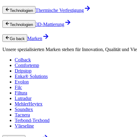
Thermische Verfestigung
Technologien
3D-Mattierung
Technologien
Marken
Go back
Unsere spezialisierten Marken stehen für Innovation, Qualität und Vie
Colback
Comfortemp
Dripstop
Enka® Solutions
Evolon
Filc
Filtura
Lutradur
MehlerHeytex
Soundtex
Tacnera
Terbond-Texbond
Vlieseline