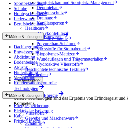
Sportplatzbau und Sportplatz-Management
Sportbekleidung
Deponiebau
Schuhe
Erosionsschutz
Hobbyschneiderei
Drainage
Lederwaren
Kapillarsperren
Berufsbekleidung
Healthcare
Aktivkohlefilter
Bauwesen
Märkte & Lösungen
Schaumverbände
Polyurethan-Schäume
Dachbegrünung
Vliesstoffe für Stomabeutel
Entwässerung
Biopolymer-Matrizen
Abdichtung
Wundauflagen und Trägermaterialien
Bodenbeläge
Hydroaktive Vliesstoffe
Akustik
Beschichtete technische Textilien
Hinterlüftung
Filtermedien
Verstärkung
Technologien
Kondensationskontrolle
Technologien
Energie
Märkte & Lösungen
Unsere Technologien sind das Ergebnis von Erfindergeist und 
Kompetenz.
Energiespeicherung
Elektrische Isolierung
Vliesstoffe
Kabel
Gewebe und Maschenware
Friction Inserts
Schäume