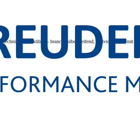
 technischen Textilien – branchenübergreifend, individuell und mit tec