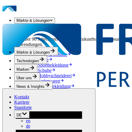
Märkte & Lösungen
Unsere Märkte & Lösungen
Seit über 90 Jahren entwickeln wir zukunftsfähige Lösungen aus
Anwendungen.
Märkte & Lösungen
Bekleidung & Schuhe
Mode
Technologien
Sportbekleidung
Marken
Schuhe
Hobbyschneiderei
Über uns
Lederwaren
Berufsbekleidung
News & Insights
Bauwesen
Kontakt
Dachbegrünung
Karriere
Entwässerung
Standorte
Abdichtung
Bodenbeläge
DE
Akustik
en
Hinterlüftung
de
Verstärkung