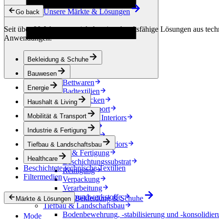
Kondensationskontrolle
Unsere Märkte & Lösungen
Energie
Go back
Energiespeicherung
Seit über 90 Jahren entwickeln wir zukunftsfähige Lösungen aus techn
Elektrische Isolierung
Anwendungen.
Kabel
Friction Inserts
Haushalt & Living
Bekleidung & Schuhe
Dekoration
Küchentextilien
Bauwesen
Bettwaren
Energie
Badtextilien
Pferdedecken
Haushalt & Living
Mobilität & Transport
Mobilität & Transport
Automotive Interiors
e-Mobilität
Industrie & Fertigung
Accessoires
Automotive exteriors
Tiefbau & Landschaftsbau
Industrie & Fertigung
Healthcare
Beschichtungssubstrat
Beschichtete technische Textilien
Reinigung
Filtermedien
Verpackung
Verarbeitung
Verbundwerkstoffe
Bekleidung & Schuhe
Märkte & Lösungen
Tiefbau & Landschaftsbau
Bodenbewehrung, -stabilisierung und -konsolidier
Mode