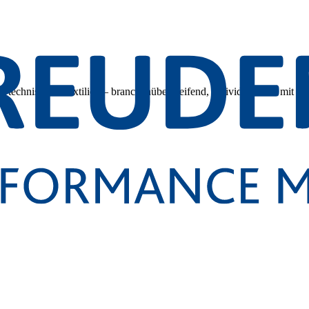
 technischen Textilien – branchenübergreifend, individuell und mit tec