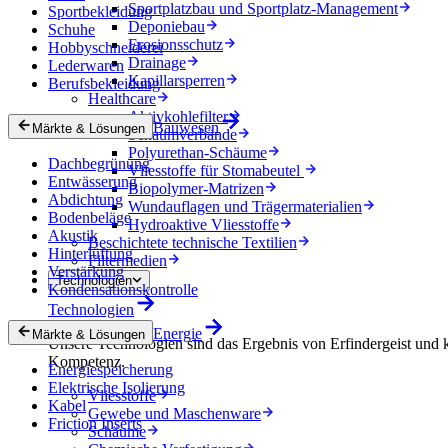
Sportplatzbau und Sportplatz-Management
Sportbekleidung
Deponiebau
Schuhe
Erosionsschutz
Hobbyschneiderei
Drainage
Lederwaren
Kapillarsperren
Berufsbekleidung
Healthcare
Aktivkohlefilter
Bauwesen
Märkte & Lösungen
Schaumverbände
Polyurethan-Schäume
Dachbegrünung
Vliesstoffe für Stomabeutel
Entwässerung
Biopolymer-Matrizen
Abdichtung
Wundauflagen und Trägermaterialien
Bodenbeläge
Hydroaktive Vliesstoffe
Akustik
Beschichtete technische Textilien
Hinterlüftung
Filtermedien
Verstärkung
Technologien
Kondensationskontrolle
Technologien
Energie
Märkte & Lösungen
Unsere Technologien sind das Ergebnis von Erfindergeist und 
Kompetenz.
Energiespeicherung
Elektrische Isolierung
Vliesstoffe
Kabel
Gewebe und Maschenware
Friction Inserts
Schäume