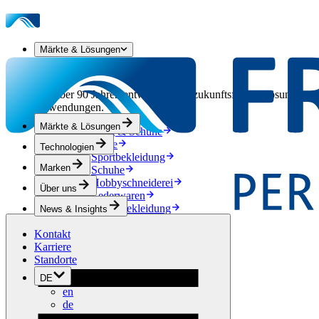
Märkte & Lösungen
Unsere Märkte & Lösungen
Seit über 90 Jahren entwickeln wir zukunftsfähige Lösungen aus
Anwendungen.
Märkte & Lösungen
Bekleidung & Schuhe
Mode
Technologien
Sportbekleidung
Marken
Schuhe
Hobbyschneiderei
Über uns
Lederwaren
Berufsbekleidung
News & Insights
Bauwesen
Kontakt
Dachbegrünung
Karriere
Entwässerung
Standorte
Abdichtung
Bodenbeläge
DE
Akustik
en
Hinterlüftung
de
Verstärkung