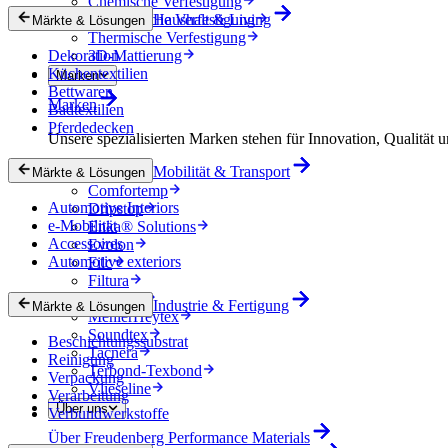
Chemische Verfestigung
Mechanische Verfestigung
Haushalt & Living
Märkte & Lösungen
Thermische Verfestigung
Dekoration
3D-Mattierung
Küchentextilien
Marken
Bettwaren
Marken
Badtextilien
Pferdedecken
Unsere spezialisierten Marken stehen für Innovation, Qualität u
Mobilität & Transport
Colback
Märkte & Lösungen
Comfortemp
Automotive Interiors
Dripstop
e-Mobilität
Enka® Solutions
Accessoires
Evolon
Automotive exteriors
Filc
Filtura
Lutradur
Industrie & Fertigung
Märkte & Lösungen
MehlerHeytex
Soundtex
Beschichtungssubstrat
Tacnera
Reinigung
Terbond-Texbond
Verpackung
Vlieseline
Verarbeitung
Über uns
Verbundwerkstoffe
Über Freudenberg Performance Materials