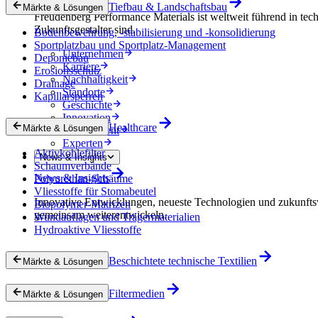
Tiefbau & Landschaftsbau
Märkte & Lösungen
Freudenberg Performance Materials ist weltweit führend in tech
Zukunftsgestalter sind.
Bodenbewehrung, -stabilisierung und -konsolidierung
Sportplatzbau und Sportplatz-Management
Unternehmen
Deponiebau
Karriere
Erosionsschutz
Nachhaltigkeit
Drainage
Standorte
Kapillarsperren
Geschichte
Innovation
Healthcare
Märkte & Lösungen
Procurement
Experten
Aktivkohlefilter
News & Insights
Schaumverbände
News & Insights
Polyurethan-Schäume
Vliesstoffe für Stomabeutel
Innovative Entwicklungen, neueste Technologien und zukunfts
Biopolymer-Matrizen
gemeinsam weiterentwickeln.
Wundauflagen und Trägermaterialien
Hydroaktive Vliesstoffe
Beschichtete technische Textilien
Märkte & Lösungen
Filtermedien
Märkte & Lösungen