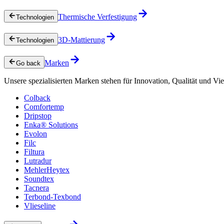
Thermische Verfestigung
Technologien
3D-Mattierung
Technologien
Marken
Go back
Unsere spezialisierten Marken stehen für Innovation, Qualität und Vie
Colback
Comfortemp
Dripstop
Enka® Solutions
Evolon
Filc
Filtura
Lutradur
MehlerHeytex
Soundtex
Tacnera
Terbond-Texbond
Vlieseline