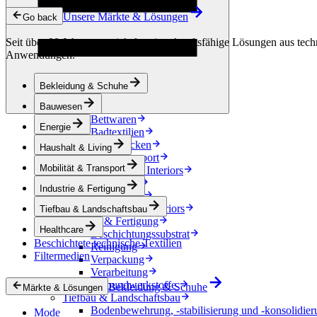
Kondensationskontrolle
Unsere Märkte & Lösungen
Energie
Go back
Energiespeicherung
Seit über 90 Jahren entwickeln wir zukunftsfähige Lösungen aus techn
Elektrische Isolierung
Anwendungen.
Kabel
Friction Inserts
Haushalt & Living
Bekleidung & Schuhe
Dekoration
Küchentextilien
Bauwesen
Bettwaren
Energie
Badtextilien
Pferdedecken
Haushalt & Living
Mobilität & Transport
Mobilität & Transport
Automotive Interiors
e-Mobilität
Industrie & Fertigung
Accessoires
Automotive exteriors
Tiefbau & Landschaftsbau
Industrie & Fertigung
Healthcare
Beschichtungssubstrat
Beschichtete technische Textilien
Reinigung
Filtermedien
Verpackung
Verarbeitung
Verbundwerkstoffe
Bekleidung & Schuhe
Märkte & Lösungen
Tiefbau & Landschaftsbau
Bodenbewehrung, -stabilisierung und -konsolidier
Mode