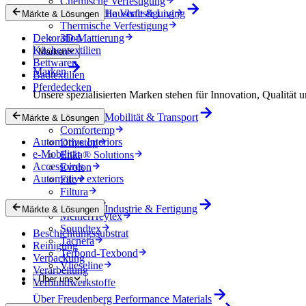
Chemische Verfestigung
Mechanische Verfestigung
Haushalt & Living
Märkte & Lösungen
Thermische Verfestigung
Dekoration
3D-Mattierung
Küchentextilien
Marken
Bettwaren
Marken
Badtextilien
Pferdedecken
Unsere spezialisierten Marken stehen für Innovation, Qualität u
Mobilität & Transport
Colback
Märkte & Lösungen
Comfortemp
Automotive Interiors
Dripstop
e-Mobilität
Enka® Solutions
Accessoires
Evolon
Automotive exteriors
Filc
Filtura
Lutradur
Industrie & Fertigung
Märkte & Lösungen
MehlerHeytex
Soundtex
Beschichtungssubstrat
Tacnera
Reinigung
Terbond-Texbond
Verpackung
Vlieseline
Verarbeitung
Über uns
Verbundwerkstoffe
Über Freudenberg Performance Materials