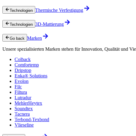
Thermische Verfestigung
Technologien
3D-Mattierung
Technologien
Marken
Go back
Unsere spezialisierten Marken stehen für Innovation, Qualität und Vie
Colback
Comfortemp
Dripstop
Enka® Solutions
Evolon
Filc
Filtura
Lutradur
MehlerHeytex
Soundtex
Tacnera
Terbond-Texbond
Vlieseline