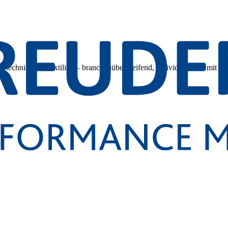
 technischen Textilien – branchenübergreifend, individuell und mit tec