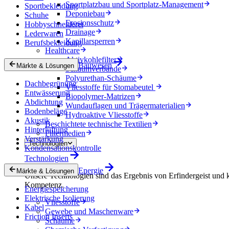
Sportplatzbau und Sportplatz-Management
Sportbekleidung
Deponiebau
Schuhe
Erosionsschutz
Hobbyschneiderei
Drainage
Lederwaren
Kapillarsperren
Berufsbekleidung
Healthcare
Aktivkohlefilter
Bauwesen
Märkte & Lösungen
Schaumverbände
Polyurethan-Schäume
Dachbegrünung
Vliesstoffe für Stomabeutel
Entwässerung
Biopolymer-Matrizen
Abdichtung
Wundauflagen und Trägermaterialien
Bodenbeläge
Hydroaktive Vliesstoffe
Akustik
Beschichtete technische Textilien
Hinterlüftung
Filtermedien
Verstärkung
Technologien
Kondensationskontrolle
Technologien
Energie
Märkte & Lösungen
Unsere Technologien sind das Ergebnis von Erfindergeist und 
Kompetenz.
Energiespeicherung
Elektrische Isolierung
Vliesstoffe
Kabel
Gewebe und Maschenware
Friction Inserts
Schäume