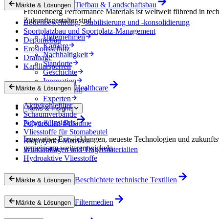
Tiefbau & Landschaftsbau
Märkte & Lösungen
Freudenberg Performance Materials ist weltweit führend in tech
Zukunftsgestalter sind.
Bodenbewehrung, -stabilisierung und -konsolidierung
Sportplatzbau und Sportplatz-Management
Unternehmen
Deponiebau
Karriere
Erosionsschutz
Nachhaltigkeit
Drainage
Standorte
Kapillarsperren
Geschichte
Innovation
Healthcare
Märkte & Lösungen
Procurement
Experten
Aktivkohlefilter
News & Insights
Schaumverbände
News & Insights
Polyurethan-Schäume
Vliesstoffe für Stomabeutel
Innovative Entwicklungen, neueste Technologien und zukunfts
Biopolymer-Matrizen
gemeinsam weiterentwickeln.
Wundauflagen und Trägermaterialien
Hydroaktive Vliesstoffe
Beschichtete technische Textilien
Märkte & Lösungen
Filtermedien
Märkte & Lösungen