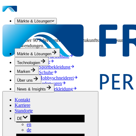
Märkte & Lösungen
Unsere Märkte & Lösungen
Seit über 90 Jahren entwickeln wir zukunftsfähige Lösungen aus
Anwendungen.
Märkte & Lösungen
Bekleidung & Schuhe
Mode
Technologien
Sportbekleidung
Marken
Schuhe
Hobbyschneiderei
Über uns
Lederwaren
Berufsbekleidung
News & Insights
Bauwesen
Kontakt
Dachbegrünung
Karriere
Entwässerung
Standorte
Abdichtung
Bodenbeläge
DE
Akustik
en
Hinterlüftung
de
Verstärkung