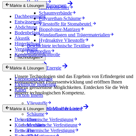
Healthcare
Bauwesen
Märkte & Lösungen
Aktivkohlefilter
Schaumverbände
Dachbegrünung
Polyurethan-Schäume
Entwässerung
Vliesstoffe für Stomabeutel
Abdichtung
Biopolymer-Matrizen
Bodenbeläge
Wundauflagen und Trägermaterialien
Akustik
Hydroaktive Vliesstoffe
Hinterlüftung
Beschichtete technische Textilien
Verstärkung
Filtermedien
Kondensationskontrolle
Technologien
Technologien
Energie
Märkte & Lösungen
Unsere Technologien sind das Ergebnis von Erfindergeist und
Energiespeicherung
kontinuierlicher Prozessentwicklung und eröffnen Ihnen
Elektrische Isolierung
nahezu grenzenlose Möglichkeiten. Entdecken Sie die Welt
Kabel
unserer technologischen Kompetenz.
Friction Inserts
Vliesstoffe
Gewebe und Maschenware
Haushalt & Living
Märkte & Lösungen
Schäume
Dekoration
Chemische Verfestigung
Küchentextilien
Mechanische Verfestigung
Bettwaren
Thermische Verfestigung
Badtextilien
3D-Mattierung