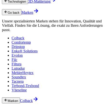
3D-Mattierung
Technologien
Marken
Go back
Unsere spezialisierten Marken stehen für Innovation, Qualität und
Vielfalt. Finden Sie die Lösung, die exakt zu Ihren Anforderungen
passt.
Colback
Comfortemp
Dripstop
Enka® Solutions
Evolon
Filc
Filtura
Lutradur
MehlerHeytex
Soundtex
Tacnera
Terbond-Texbond
Vlieseline
Colback
Marken