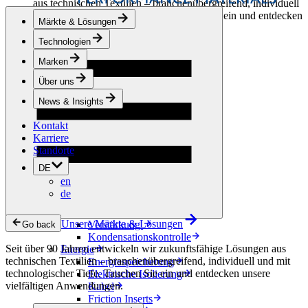
aus technischen Textilien – branchenübergreifend, individuell
und mit technologischer Tiefe. Tauchen Sie ein und entdecken
Märkte & Lösungen
unsere vielfältigen Anwendungen.
Technologien
Bekleidung & Schuhe
Marken
Mode
Sportbekleidung
Über uns
Schuhe
Hobbyschneiderei
News & Insights
Lederwaren
Kontakt
Berufsbekleidung
Karriere
Bauwesen
Standorte
Dachbegrünung
Entwässerung
DE
Abdichtung
en
Bodenbeläge
de
Akustik
Hinterlüftung
Unsere Märkte & Lösungen
Verstärkung
Go back
Kondensationskontrolle
Seit über 90 Jahren entwickeln wir zukunftsfähige Lösungen aus
Energie
technischen Textilien – branchenübergreifend, individuell und mit
Energiespeicherung
technologischer Tiefe. Tauchen Sie ein und entdecken unsere
Elektrische Isolierung
vielfältigen Anwendungen.
Kabel
Friction Inserts