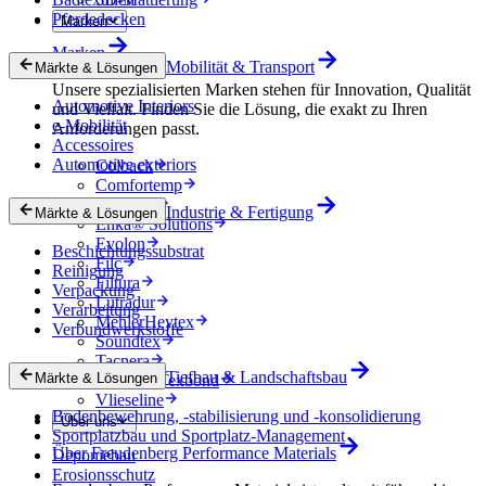
Pferdedecken
Marken
Marken
Mobilität & Transport
Märkte & Lösungen
Unsere spezialisierten Marken stehen für Innovation, Qualität
Automotive Interiors
und Vielfalt. Finden Sie die Lösung, die exakt zu Ihren
e-Mobilität
Anforderungen passt.
Accessoires
Automotive exteriors
Colback
Comfortemp
Dripstop
Industrie & Fertigung
Märkte & Lösungen
Enka® Solutions
Evolon
Beschichtungssubstrat
Filc
Reinigung
Filtura
Verpackung
Lutradur
Verarbeitung
MehlerHeytex
Verbundwerkstoffe
Soundtex
Tacnera
Tiefbau & Landschaftsbau
Märkte & Lösungen
Terbond-Texbond
Vlieseline
Bodenbewehrung, -stabilisierung und -konsolidierung
Über uns
Sportplatzbau und Sportplatz-Management
Über Freudenberg Performance Materials
Deponiebau
Erosionsschutz