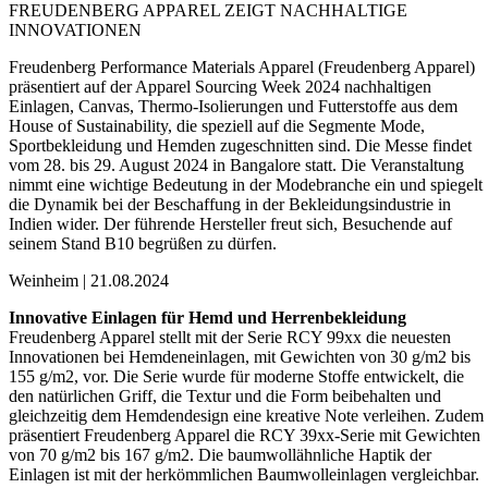
FREUDENBERG APPAREL ZEIGT NACHHALTIGE
INNOVATIONEN
Freudenberg Performance Materials Apparel (Freudenberg Apparel)
präsentiert auf der Apparel Sourcing Week 2024 nachhaltigen
Einlagen, Canvas, Thermo-Isolierungen und Futterstoffe aus dem
House of Sustainability, die speziell auf die Segmente Mode,
Sportbekleidung und Hemden zugeschnitten sind. Die Messe findet
vom 28. bis 29. August 2024 in Bangalore statt. Die Veranstaltung
nimmt eine wichtige Bedeutung in der Modebranche ein und spiegelt
die Dynamik bei der Beschaffung in der Bekleidungsindustrie in
Indien wider. Der führende Hersteller freut sich, Besuchende auf
seinem Stand B10 begrüßen zu dürfen.
Weinheim | 21.08.2024
Innovative Einlagen für Hemd und Herrenbekleidung
Freudenberg Apparel stellt mit der Serie RCY 99xx die neuesten
Innovationen bei Hemdeneinlagen, mit Gewichten von 30 g/m2 bis
155 g/m2, vor. Die Serie wurde für moderne Stoffe entwickelt, die
den natürlichen Griff, die Textur und die Form beibehalten und
gleichzeitig dem Hemdendesign eine kreative Note verleihen. Zudem
präsentiert Freudenberg Apparel die RCY 39xx-Serie mit Gewichten
von 70 g/m2 bis 167 g/m2. Die baumwollähnliche Haptik der
Einlagen ist mit der herkömmlichen Baumwolleinlagen vergleichbar.