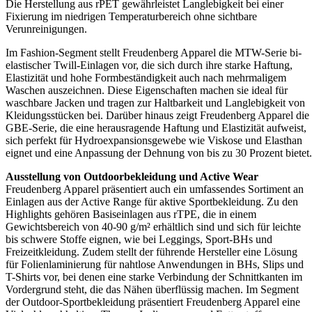
Die Herstellung aus rPET gewährleistet Langlebigkeit bei einer
Fixierung im niedrigen Temperaturbereich ohne sichtbare
Verunreinigungen.
Im Fashion-Segment stellt Freudenberg Apparel die MTW-Serie bi-
elastischer Twill-Einlagen vor, die sich durch ihre starke Haftung,
Elastizität und hohe Formbeständigkeit auch nach mehrmaligem
Waschen auszeichnen. Diese Eigenschaften machen sie ideal für
waschbare Jacken und tragen zur Haltbarkeit und Langlebigkeit von
Kleidungsstücken bei. Darüber hinaus zeigt Freudenberg Apparel die
GBE-Serie, die eine herausragende Haftung und Elastizität aufweist,
sich perfekt für Hydroexpansionsgewebe wie Viskose und Elasthan
eignet und eine Anpassung der Dehnung von bis zu 30 Prozent bietet.
Ausstellung von Outdoorbekleidung und Active Wear
Freudenberg Apparel präsentiert auch ein umfassendes Sortiment an
Einlagen aus der Active Range für aktive Sportbekleidung. Zu den
Highlights gehören Basiseinlagen aus rTPE, die in einem
Gewichtsbereich von 40-90 g/m² erhältlich sind und sich für leichte
bis schwere Stoffe eignen, wie bei Leggings, Sport-BHs und
Freizeitkleidung. Zudem stellt der führende Hersteller eine Lösung
für Folienlaminierung für nahtlose Anwendungen in BHs, Slips und
T-Shirts vor, bei denen eine starke Verbindung der Schnittkanten im
Vordergrund steht, die das Nähen überflüssig machen. Im Segment
der Outdoor-Sportbekleidung präsentiert Freudenberg Apparel eine