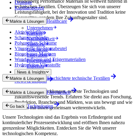
Freudenberg Performance Materials ist weltweit führend in
Drainage
technischen Textilien. Überzeugen Sie sich von unserer
Kapillarsperren
Leistungsfähigkeit, bei der Innovation und Tradition keine
Gegensätze, sondern Ihre Zukunftsgestalter sind.
Healthcare
Märkte & Lösungen
Unternehmen
Aktivkohlefilter
Karriere
Schaumverbände
Nachhaltigkeit
Polyurethan-Schäume
Standorte
Vliesstoffe für Stomabeutel
Geschichte
Biopolymer-Matrizen
Innovation
Wundauflagen und Trägermaterialien
Procurement
Hydroaktive Vliesstoffe
Experten
News & Insights
Beschichtete technische Textilien
Märkte & Lösungen
News & Insights
Innovative Entwicklungen, neueste Technologien und
Filtermedien
Märkte & Lösungen
zukunftsweisende Trends. Erfahren Sie direkt aus Forschung,
Produktion, Branchen und Märkten, was uns bewegt und wie
Technologien
Go back
wir uns mit Ihnen gemeinsam weiterentwickeln.
Unsere Technologien sind das Ergebnis von Erfindergeist und
kontinuierlicher Prozessentwicklung und eröffnen Ihnen nahezu
grenzenlose Möglichkeiten. Entdecken Sie die Welt unserer
technologischen Kompetenz.