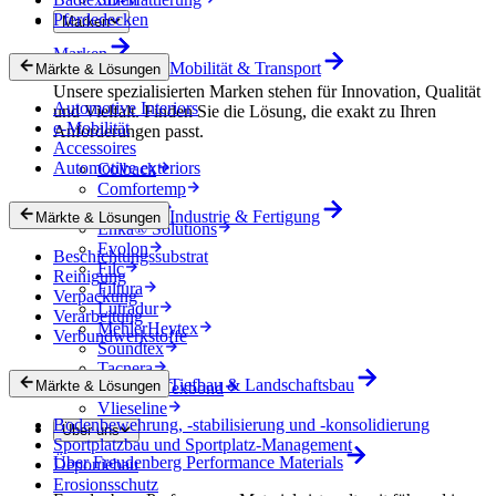
Pferdedecken
Marken
Marken
Mobilität & Transport
Märkte & Lösungen
Unsere spezialisierten Marken stehen für Innovation, Qualität
Automotive Interiors
und Vielfalt. Finden Sie die Lösung, die exakt zu Ihren
e-Mobilität
Anforderungen passt.
Accessoires
Automotive exteriors
Colback
Comfortemp
Dripstop
Industrie & Fertigung
Märkte & Lösungen
Enka® Solutions
Evolon
Beschichtungssubstrat
Filc
Reinigung
Filtura
Verpackung
Lutradur
Verarbeitung
MehlerHeytex
Verbundwerkstoffe
Soundtex
Tacnera
Tiefbau & Landschaftsbau
Märkte & Lösungen
Terbond-Texbond
Vlieseline
Bodenbewehrung, -stabilisierung und -konsolidierung
Über uns
Sportplatzbau und Sportplatz-Management
Über Freudenberg Performance Materials
Deponiebau
Erosionsschutz