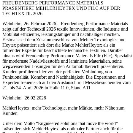
FREUDENBERG PERFORMANCE MATERIALS
PRÄSENTIERT MEHLERHEYTEX UND FILC AUF DER
TECHTEXTIL 2026
Weinheim, 26. Februar 2026 – Freudenberg Performance Materials
zeigt auf der Techtextil 2026 textile Innovationen, die Industrie und
Mobilität effizienter, leistungsfähiger und nachhaltiger machen.
Erstmals seit dem Zusammenschluss von Mehler Texnologies und
Heytex präsentiert sich dort die Marke MehlerHeytex als ein
führender Experte für beschichtete technische Textilien. Darüber
hinaus wird Freudenberg Performance Materials Filc (Filc), Spezialist
für modernste Nadelvliesstoffe und laminierte Materialien, seine
wegweisenden Lösungen für den Automobilbereich präsentieren.
Kunden profitieren hier von der perfekten Verbindung von
Funktionalität, Komfort und Nachhaltigkeit. Die Expertinnen und
Experten freuen sich auf den Austausch mit Messebesuchenden vom
21. bis 24. April 2026 in Halle 11.0, Stand A11.
Weinheim | 26.02.2026
MehlerHeytex: mehr Technologie, mehr Märkte, mehr Nähe zum
Kunden
Unter dem Motto “Engineered solutions that move the world”
präsentiert sich MehlerHeytex als optimaler Partner auch für die