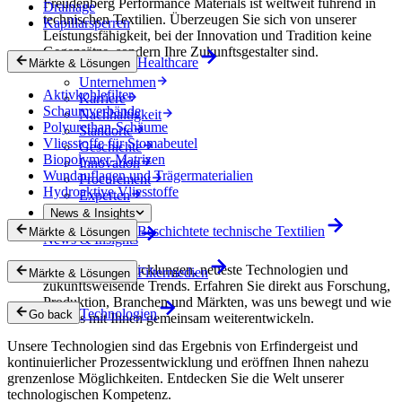
Freudenberg Performance Materials ist weltweit führend in
Drainage
technischen Textilien. Überzeugen Sie sich von unserer
Kapillarsperren
Leistungsfähigkeit, bei der Innovation und Tradition keine
Gegensätze, sondern Ihre Zukunftsgestalter sind.
Healthcare
Märkte & Lösungen
Unternehmen
Aktivkohlefilter
Karriere
Schaumverbände
Nachhaltigkeit
Polyurethan-Schäume
Standorte
Vliesstoffe für Stomabeutel
Geschichte
Biopolymer-Matrizen
Innovation
Wundauflagen und Trägermaterialien
Procurement
Hydroaktive Vliesstoffe
Experten
News & Insights
Beschichtete technische Textilien
Märkte & Lösungen
News & Insights
Innovative Entwicklungen, neueste Technologien und
Filtermedien
Märkte & Lösungen
zukunftsweisende Trends. Erfahren Sie direkt aus Forschung,
Produktion, Branchen und Märkten, was uns bewegt und wie
Technologien
Go back
wir uns mit Ihnen gemeinsam weiterentwickeln.
Unsere Technologien sind das Ergebnis von Erfindergeist und
kontinuierlicher Prozessentwicklung und eröffnen Ihnen nahezu
grenzenlose Möglichkeiten. Entdecken Sie die Welt unserer
technologischen Kompetenz.