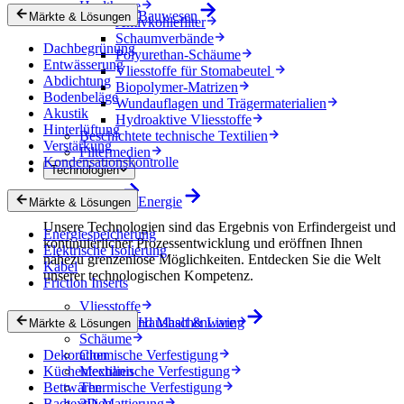
Healthcare
Bauwesen
Märkte & Lösungen
Aktivkohlefilter
Schaumverbände
Dachbegrünung
Polyurethan-Schäume
Entwässerung
Vliesstoffe für Stomabeutel
Abdichtung
Biopolymer-Matrizen
Bodenbeläge
Wundauflagen und Trägermaterialien
Akustik
Hydroaktive Vliesstoffe
Hinterlüftung
Beschichtete technische Textilien
Verstärkung
Filtermedien
Kondensationskontrolle
Technologien
Technologien
Energie
Märkte & Lösungen
Unsere Technologien sind das Ergebnis von Erfindergeist und
Energiespeicherung
kontinuierlicher Prozessentwicklung und eröffnen Ihnen
Elektrische Isolierung
nahezu grenzenlose Möglichkeiten. Entdecken Sie die Welt
Kabel
unserer technologischen Kompetenz.
Friction Inserts
Vliesstoffe
Gewebe und Maschenware
Haushalt & Living
Märkte & Lösungen
Schäume
Dekoration
Chemische Verfestigung
Küchentextilien
Mechanische Verfestigung
Bettwaren
Thermische Verfestigung
Badtextilien
3D-Mattierung