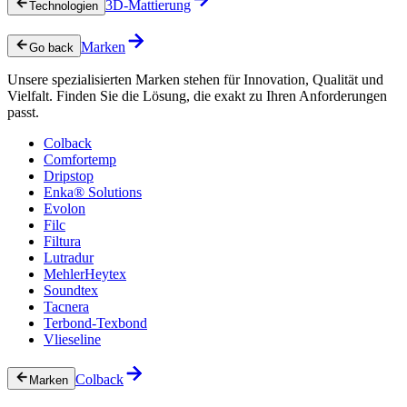
3D-Mattierung
Technologien
Marken
Go back
Unsere spezialisierten Marken stehen für Innovation, Qualität und
Vielfalt. Finden Sie die Lösung, die exakt zu Ihren Anforderungen
passt.
Colback
Comfortemp
Dripstop
Enka® Solutions
Evolon
Filc
Filtura
Lutradur
MehlerHeytex
Soundtex
Tacnera
Terbond-Texbond
Vlieseline
Colback
Marken