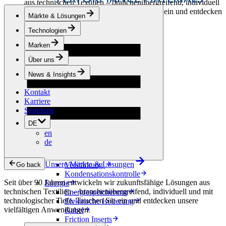
aus technischen Textilien – branchenübergreifend, individuell
und mit technologischer Tiefe. Tauchen Sie ein und entdecken
Märkte & Lösungen
unsere vielfältigen Anwendungen.
Technologien
Bekleidung & Schuhe
Marken
Mode
Sportbekleidung
Über uns
Schuhe
Hobbyschneiderei
News & Insights
Lederwaren
Kontakt
Berufsbekleidung
Karriere
Bauwesen
Standorte
Dachbegrünung
Entwässerung
DE
Abdichtung
en
Bodenbeläge
de
Akustik
Hinterlüftung
Unsere Märkte & Lösungen
Verstärkung
Go back
Kondensationskontrolle
Seit über 90 Jahren entwickeln wir zukunftsfähige Lösungen aus
Energie
technischen Textilien – branchenübergreifend, individuell und mit
Energiespeicherung
technologischer Tiefe. Tauchen Sie ein und entdecken unsere
Elektrische Isolierung
vielfältigen Anwendungen.
Kabel
Friction Inserts