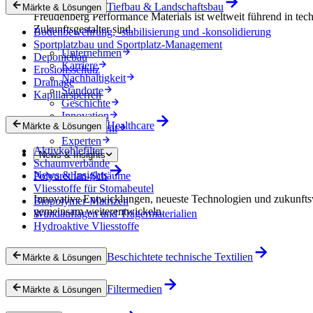
Tiefbau & Landschaftsbau
Märkte & Lösungen
Freudenberg Performance Materials ist weltweit führend in tech
Zukunftsgestalter sind.
Bodenbewehrung, -stabilisierung und -konsolidierung
Sportplatzbau und Sportplatz-Management
Unternehmen
Deponiebau
Karriere
Erosionsschutz
Nachhaltigkeit
Drainage
Standorte
Kapillarsperren
Geschichte
Innovation
Healthcare
Märkte & Lösungen
Procurement
Experten
Aktivkohlefilter
News & Insights
Schaumverbände
News & Insights
Polyurethan-Schäume
Vliesstoffe für Stomabeutel
Innovative Entwicklungen, neueste Technologien und zukunfts
Biopolymer-Matrizen
gemeinsam weiterentwickeln.
Wundauflagen und Trägermaterialien
Hydroaktive Vliesstoffe
Beschichtete technische Textilien
Märkte & Lösungen
Filtermedien
Märkte & Lösungen