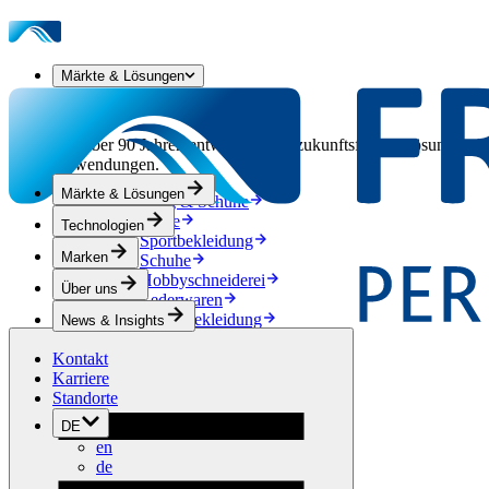
Märkte & Lösungen
Unsere Märkte & Lösungen
Seit über 90 Jahren entwickeln wir zukunftsfähige Lösungen aus
Anwendungen.
Märkte & Lösungen
Bekleidung & Schuhe
Mode
Technologien
Sportbekleidung
Marken
Schuhe
Hobbyschneiderei
Über uns
Lederwaren
Berufsbekleidung
News & Insights
Bauwesen
Kontakt
Dachbegrünung
Karriere
Entwässerung
Standorte
Abdichtung
Bodenbeläge
DE
Akustik
en
Hinterlüftung
de
Verstärkung