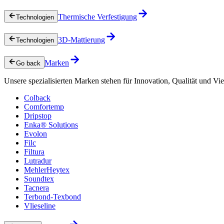
Thermische Verfestigung
Technologien
3D-Mattierung
Technologien
Marken
Go back
Unsere spezialisierten Marken stehen für Innovation, Qualität und Vie
Colback
Comfortemp
Dripstop
Enka® Solutions
Evolon
Filc
Filtura
Lutradur
MehlerHeytex
Soundtex
Tacnera
Terbond-Texbond
Vlieseline