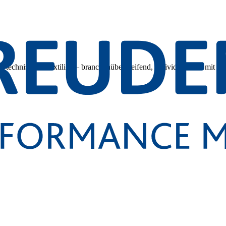
 technischen Textilien – branchenübergreifend, individuell und mit tec