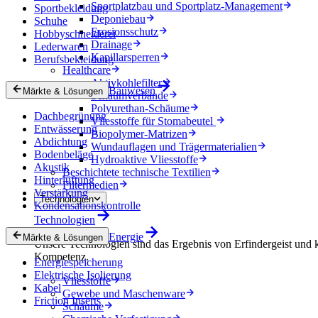
Sportplatzbau und Sportplatz-Management
Sportbekleidung
Deponiebau
Schuhe
Erosionsschutz
Hobbyschneiderei
Drainage
Lederwaren
Kapillarsperren
Berufsbekleidung
Healthcare
Aktivkohlefilter
Bauwesen
Märkte & Lösungen
Schaumverbände
Polyurethan-Schäume
Dachbegrünung
Vliesstoffe für Stomabeutel
Entwässerung
Biopolymer-Matrizen
Abdichtung
Wundauflagen und Trägermaterialien
Bodenbeläge
Hydroaktive Vliesstoffe
Akustik
Beschichtete technische Textilien
Hinterlüftung
Filtermedien
Verstärkung
Technologien
Kondensationskontrolle
Technologien
Energie
Märkte & Lösungen
Unsere Technologien sind das Ergebnis von Erfindergeist und 
Kompetenz.
Energiespeicherung
Elektrische Isolierung
Vliesstoffe
Kabel
Gewebe und Maschenware
Friction Inserts
Schäume