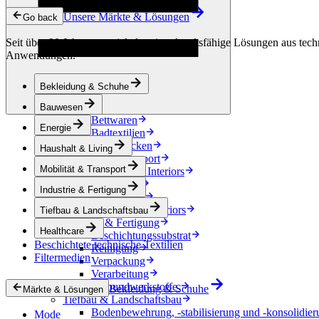
Kondensationskontrolle
Unsere Märkte & Lösungen
Energie
Go back
Energiespeicherung
Seit über 90 Jahren entwickeln wir zukunftsfähige Lösungen aus techn
Elektrische Isolierung
Anwendungen.
Kabel
Friction Inserts
Haushalt & Living
Bekleidung & Schuhe
Dekoration
Küchentextilien
Bauwesen
Bettwaren
Energie
Badtextilien
Pferdedecken
Haushalt & Living
Mobilität & Transport
Mobilität & Transport
Automotive Interiors
e-Mobilität
Industrie & Fertigung
Accessoires
Automotive exteriors
Tiefbau & Landschaftsbau
Industrie & Fertigung
Healthcare
Beschichtungssubstrat
Beschichtete technische Textilien
Reinigung
Filtermedien
Verpackung
Verarbeitung
Verbundwerkstoffe
Bekleidung & Schuhe
Märkte & Lösungen
Tiefbau & Landschaftsbau
Bodenbewehrung, -stabilisierung und -konsolidier
Mode