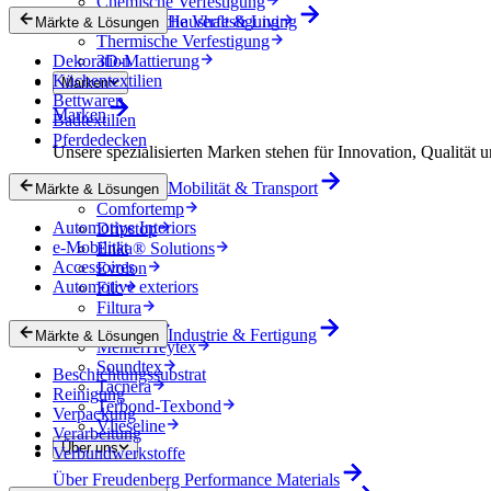
Chemische Verfestigung
Mechanische Verfestigung
Haushalt & Living
Märkte & Lösungen
Thermische Verfestigung
Dekoration
3D-Mattierung
Küchentextilien
Marken
Bettwaren
Marken
Badtextilien
Pferdedecken
Unsere spezialisierten Marken stehen für Innovation, Qualität u
Mobilität & Transport
Colback
Märkte & Lösungen
Comfortemp
Automotive Interiors
Dripstop
e-Mobilität
Enka® Solutions
Accessoires
Evolon
Automotive exteriors
Filc
Filtura
Lutradur
Industrie & Fertigung
Märkte & Lösungen
MehlerHeytex
Soundtex
Beschichtungssubstrat
Tacnera
Reinigung
Terbond-Texbond
Verpackung
Vlieseline
Verarbeitung
Über uns
Verbundwerkstoffe
Über Freudenberg Performance Materials