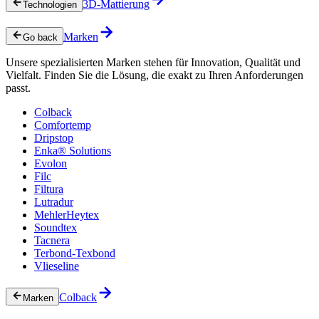
3D-Mattierung
Technologien
Marken
Go back
Unsere spezialisierten Marken stehen für Innovation, Qualität und
Vielfalt. Finden Sie die Lösung, die exakt zu Ihren Anforderungen
passt.
Colback
Comfortemp
Dripstop
Enka® Solutions
Evolon
Filc
Filtura
Lutradur
MehlerHeytex
Soundtex
Tacnera
Terbond-Texbond
Vlieseline
Colback
Marken