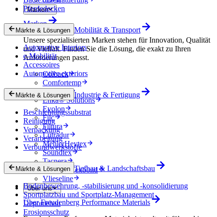
Pferdedecken
Marken
Marken
Mobilität & Transport
Märkte & Lösungen
Unsere spezialisierten Marken stehen für Innovation, Qualität
Automotive Interiors
und Vielfalt. Finden Sie die Lösung, die exakt zu Ihren
e-Mobilität
Anforderungen passt.
Accessoires
Automotive exteriors
Colback
Comfortemp
Dripstop
Industrie & Fertigung
Märkte & Lösungen
Enka® Solutions
Evolon
Beschichtungssubstrat
Filc
Reinigung
Filtura
Verpackung
Lutradur
Verarbeitung
MehlerHeytex
Verbundwerkstoffe
Soundtex
Tacnera
Tiefbau & Landschaftsbau
Märkte & Lösungen
Terbond-Texbond
Vlieseline
Bodenbewehrung, -stabilisierung und -konsolidierung
Über uns
Sportplatzbau und Sportplatz-Management
Über Freudenberg Performance Materials
Deponiebau
Erosionsschutz