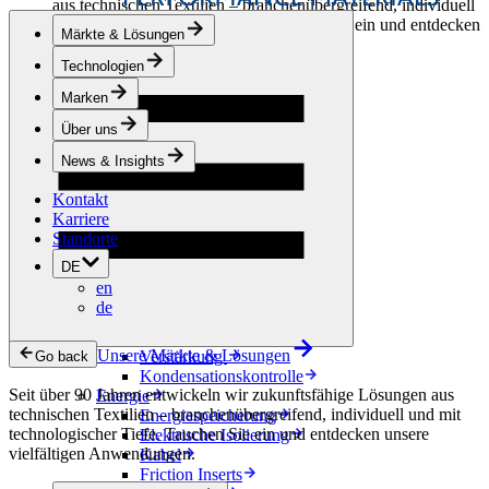
aus technischen Textilien – branchenübergreifend, individuell
und mit technologischer Tiefe. Tauchen Sie ein und entdecken
Märkte & Lösungen
unsere vielfältigen Anwendungen.
Technologien
Bekleidung & Schuhe
Marken
Mode
Sportbekleidung
Über uns
Schuhe
Hobbyschneiderei
News & Insights
Lederwaren
Kontakt
Berufsbekleidung
Karriere
Bauwesen
Standorte
Dachbegrünung
Entwässerung
DE
Abdichtung
en
Bodenbeläge
de
Akustik
Hinterlüftung
Unsere Märkte & Lösungen
Verstärkung
Go back
Kondensationskontrolle
Seit über 90 Jahren entwickeln wir zukunftsfähige Lösungen aus
Energie
technischen Textilien – branchenübergreifend, individuell und mit
Energiespeicherung
technologischer Tiefe. Tauchen Sie ein und entdecken unsere
Elektrische Isolierung
vielfältigen Anwendungen.
Kabel
Friction Inserts