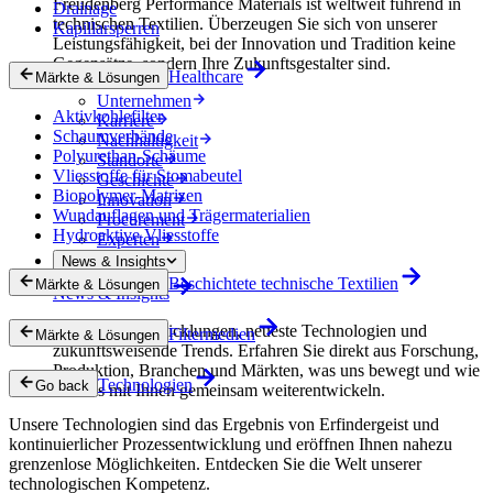
Freudenberg Performance Materials ist weltweit führend in
Drainage
technischen Textilien. Überzeugen Sie sich von unserer
Kapillarsperren
Leistungsfähigkeit, bei der Innovation und Tradition keine
Gegensätze, sondern Ihre Zukunftsgestalter sind.
Healthcare
Märkte & Lösungen
Unternehmen
Aktivkohlefilter
Karriere
Schaumverbände
Nachhaltigkeit
Polyurethan-Schäume
Standorte
Vliesstoffe für Stomabeutel
Geschichte
Biopolymer-Matrizen
Innovation
Wundauflagen und Trägermaterialien
Procurement
Hydroaktive Vliesstoffe
Experten
News & Insights
Beschichtete technische Textilien
Märkte & Lösungen
News & Insights
Innovative Entwicklungen, neueste Technologien und
Filtermedien
Märkte & Lösungen
zukunftsweisende Trends. Erfahren Sie direkt aus Forschung,
Produktion, Branchen und Märkten, was uns bewegt und wie
Technologien
Go back
wir uns mit Ihnen gemeinsam weiterentwickeln.
Unsere Technologien sind das Ergebnis von Erfindergeist und
kontinuierlicher Prozessentwicklung und eröffnen Ihnen nahezu
grenzenlose Möglichkeiten. Entdecken Sie die Welt unserer
technologischen Kompetenz.