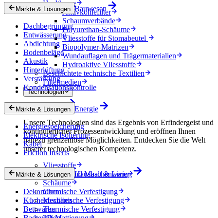
Healthcare
Bauwesen
Märkte & Lösungen
Aktivkohlefilter
Schaumverbände
Dachbegrünung
Polyurethan-Schäume
Entwässerung
Vliesstoffe für Stomabeutel
Abdichtung
Biopolymer-Matrizen
Bodenbeläge
Wundauflagen und Trägermaterialien
Akustik
Hydroaktive Vliesstoffe
Hinterlüftung
Beschichtete technische Textilien
Verstärkung
Filtermedien
Kondensationskontrolle
Technologien
Technologien
Energie
Märkte & Lösungen
Unsere Technologien sind das Ergebnis von Erfindergeist und
Energiespeicherung
kontinuierlicher Prozessentwicklung und eröffnen Ihnen
Elektrische Isolierung
nahezu grenzenlose Möglichkeiten. Entdecken Sie die Welt
Kabel
unserer technologischen Kompetenz.
Friction Inserts
Vliesstoffe
Gewebe und Maschenware
Haushalt & Living
Märkte & Lösungen
Schäume
Dekoration
Chemische Verfestigung
Küchentextilien
Mechanische Verfestigung
Bettwaren
Thermische Verfestigung
Badtextilien
3D-Mattierung