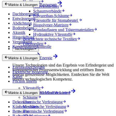
Healthcare
Bauwesen
Märkte & Lösungen
Aktivkohlefilter
Schaumverbände
Dachbegrünung
Polyurethan-Schäume
Entwässerung
Vliesstoffe für Stomabeutel
Abdichtung
Biopolymer-Matrizen
Bodenbeläge
Wundauflagen und Trägermaterialien
Akustik
Hydroaktive Vliesstoffe
Hinterlüftung
Beschichtete technische Textilien
Verstärkung
Filtermedien
Kondensationskontrolle
Technologien
Technologien
Energie
Märkte & Lösungen
Unsere Technologien sind das Ergebnis von Erfindergeist und
Energiespeicherung
kontinuierlicher Prozessentwicklung und eröffnen Ihnen
Elektrische Isolierung
nahezu grenzenlose Möglichkeiten. Entdecken Sie die Welt
Kabel
unserer technologischen Kompetenz.
Friction Inserts
Vliesstoffe
Gewebe und Maschenware
Haushalt & Living
Märkte & Lösungen
Schäume
Dekoration
Chemische Verfestigung
Küchentextilien
Mechanische Verfestigung
Bettwaren
Thermische Verfestigung
Badtextilien
3D-Mattierung