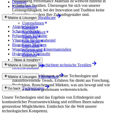
Freudenberg Performance Materials ist weltweit führend in
Drainage
technischen Textilien. Überzeugen Sie sich von unserer
Kapillarsperren
Leistungsfähigkeit, bei der Innovation und Tradition keine
Gegensätze, sondern Ihre Zukunftsgestalter sind.
Healthcare
Märkte & Lösungen
Unternehmen
Aktivkohlefilter
Karriere
Schaumverbände
Nachhaltigkeit
Polyurethan-Schäume
Standorte
Vliesstoffe für Stomabeutel
Geschichte
Biopolymer-Matrizen
Innovation
Wundauflagen und Trägermaterialien
Procurement
Hydroaktive Vliesstoffe
Experten
News & Insights
Beschichtete technische Textilien
Märkte & Lösungen
News & Insights
Innovative Entwicklungen, neueste Technologien und
Filtermedien
Märkte & Lösungen
zukunftsweisende Trends. Erfahren Sie direkt aus Forschung,
Produktion, Branchen und Märkten, was uns bewegt und wie
Technologien
Go back
wir uns mit Ihnen gemeinsam weiterentwickeln.
Unsere Technologien sind das Ergebnis von Erfindergeist und
kontinuierlicher Prozessentwicklung und eröffnen Ihnen nahezu
grenzenlose Möglichkeiten. Entdecken Sie die Welt unserer
technologischen Kompetenz.