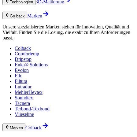
3D-Mattierung
Technologien
Marken
Go back
Unsere spezialisierten Marken stehen für Innovation, Qualität und
Vielfalt. Finden Sie die Lösung, die exakt zu Ihren Anforderungen
passt.
Colback
Comfortemp
Dripstop
Enka® Solutions
Evolon
Filc
Filtura
Lutradur
MehlerHeytex
Soundtex
Tacnera
Terbond-Texbond
Vlieseline
Colback
Marken