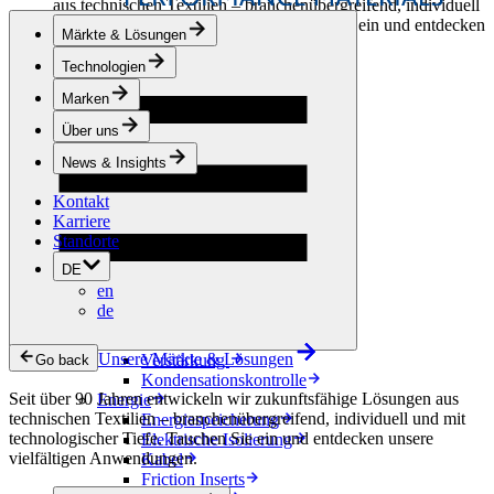
aus technischen Textilien – branchenübergreifend, individuell
und mit technologischer Tiefe. Tauchen Sie ein und entdecken
Märkte & Lösungen
unsere vielfältigen Anwendungen.
Technologien
Bekleidung & Schuhe
Marken
Mode
Sportbekleidung
Über uns
Schuhe
Hobbyschneiderei
News & Insights
Lederwaren
Kontakt
Berufsbekleidung
Karriere
Bauwesen
Standorte
Dachbegrünung
Entwässerung
DE
Abdichtung
en
Bodenbeläge
de
Akustik
Hinterlüftung
Unsere Märkte & Lösungen
Verstärkung
Go back
Kondensationskontrolle
Seit über 90 Jahren entwickeln wir zukunftsfähige Lösungen aus
Energie
technischen Textilien – branchenübergreifend, individuell und mit
Energiespeicherung
technologischer Tiefe. Tauchen Sie ein und entdecken unsere
Elektrische Isolierung
vielfältigen Anwendungen.
Kabel
Friction Inserts