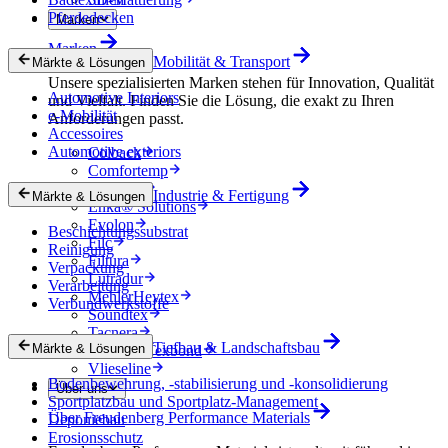
Pferdedecken
Marken
Marken
Mobilität & Transport
Märkte & Lösungen
Unsere spezialisierten Marken stehen für Innovation, Qualität
Automotive Interiors
und Vielfalt. Finden Sie die Lösung, die exakt zu Ihren
e-Mobilität
Anforderungen passt.
Accessoires
Automotive exteriors
Colback
Comfortemp
Dripstop
Industrie & Fertigung
Märkte & Lösungen
Enka® Solutions
Evolon
Beschichtungssubstrat
Filc
Reinigung
Filtura
Verpackung
Lutradur
Verarbeitung
MehlerHeytex
Verbundwerkstoffe
Soundtex
Tacnera
Tiefbau & Landschaftsbau
Märkte & Lösungen
Terbond-Texbond
Vlieseline
Bodenbewehrung, -stabilisierung und -konsolidierung
Über uns
Sportplatzbau und Sportplatz-Management
Über Freudenberg Performance Materials
Deponiebau
Erosionsschutz