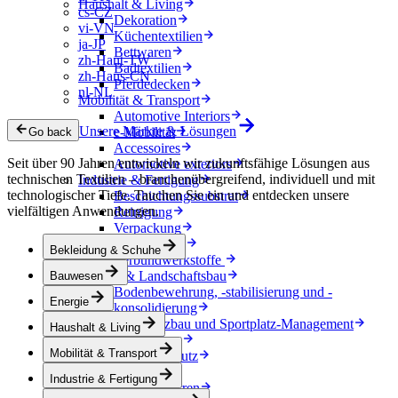
Haushalt & Living
cs-CZ
Dekoration
vi-VN
Küchentextilien
ja-JP
Bettwaren
zh-Hant-TW
Badtextilien
zh-Hans-CN
Pferdedecken
nl-NL
Mobilität & Transport
Automotive Interiors
Unsere Märkte & Lösungen
e-Mobilität
Go back
Accessoires
Seit über 90 Jahren entwickeln wir zukunftsfähige Lösungen aus
Automotive exteriors
technischen Textilien – branchenübergreifend, individuell und mit
Industrie & Fertigung
technologischer Tiefe. Tauchen Sie ein und entdecken unsere
Beschichtungssubstrat
vielfältigen Anwendungen.
Reinigung
Verpackung
Verarbeitung
Bekleidung & Schuhe
Verbundwerkstoffe
Tiefbau & Landschaftsbau
Bauwesen
Bodenbewehrung, -stabilisierung und -
Energie
konsolidierung
Sportplatzbau und Sportplatz-Management
Haushalt & Living
Deponiebau
Mobilität & Transport
Erosionsschutz
Drainage
Industrie & Fertigung
Kapillarsperren