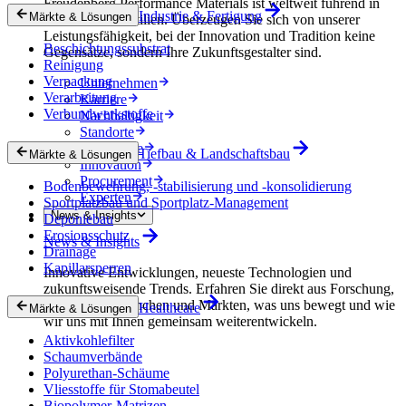
Freudenberg Performance Materials ist weltweit führend in
Industrie & Fertigung
Märkte & Lösungen
technischen Textilien. Überzeugen Sie sich von unserer
Leistungsfähigkeit, bei der Innovation und Tradition keine
Beschichtungssubstrat
Gegensätze, sondern Ihre Zukunftsgestalter sind.
Reinigung
Verpackung
Unternehmen
Verarbeitung
Karriere
Verbundwerkstoffe
Nachhaltigkeit
Standorte
Geschichte
Tiefbau & Landschaftsbau
Märkte & Lösungen
Innovation
Procurement
Bodenbewehrung, -stabilisierung und -konsolidierung
Experten
Sportplatzbau und Sportplatz-Management
News & Insights
Deponiebau
Erosionsschutz
News & Insights
Drainage
Kapillarsperren
Innovative Entwicklungen, neueste Technologien und
zukunftsweisende Trends. Erfahren Sie direkt aus Forschung,
Produktion, Branchen und Märkten, was uns bewegt und wie
Healthcare
Märkte & Lösungen
wir uns mit Ihnen gemeinsam weiterentwickeln.
Aktivkohlefilter
Schaumverbände
Polyurethan-Schäume
Vliesstoffe für Stomabeutel
Biopolymer-Matrizen