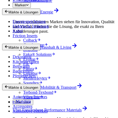
Kondensationskontrolle
Marken
Energie
Märkte & Lösungen
Marken
Energiespeicherung
Unsere spezialisierten Marken stehen für Innovation, Qualität
Elektrische Isolierung
und Vielfalt. Finden Sie die Lösung, die exakt zu Ihren
Kabel
Anforderungen passt.
Friction Inserts
Colback
Comfortemp
Haushalt & Living
Märkte & Lösungen
Dripstop
Enka® Solutions
Dekoration
Evolon
Küchentextilien
Filc
Bettwaren
Filtura
Badtextilien
Lutradur
Pferdedecken
MehlerHeytex
Soundtex
Mobilität & Transport
Tacnera
Märkte & Lösungen
Terbond-Texbond
Automotive Interiors
Vlieseline
e-Mobilität
Über uns
Accessoires
Über Freudenberg Performance Materials
Automotive exteriors