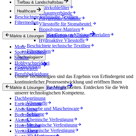
Healthcare
Tiefbau & Landschaftsbau
Aktivkohlefilter
Healthcare
Schaumverbände
Beschichtete technische Textilien
Polyurethan-Schäume
Filtermedien
Vliesstoffe für Stomabeutel
Biopolymer-Matrizen
Wundauflagen und Trägermaterialien
Bekleidung & Schuhe
Märkte & Lösungen
Hydroaktive Vliesstoffe
Beschichtete technische Textilien
Mode
Filtermedien
Sportbekleidung
Schuhe
Technologien
Hobbyschneiderei
Technologien
Lederwaren
Berufsbekleidung
Unsere Technologien sind das Ergebnis von Erfindergeist und
kontinuierlicher Prozessentwicklung und eröffnen Ihnen
nahezu grenzenlose Möglichkeiten. Entdecken Sie die Welt
Bauwesen
Märkte & Lösungen
unserer technologischen Kompetenz.
Dachbegrünung
Vliesstoffe
Entwässerung
Gewebe und Maschenware
Abdichtung
Schäume
Bodenbeläge
Chemische Verfestigung
Akustik
Mechanische Verfestigung
Hinterlüftung
Thermische Verfestigung
Verstärkung
3D-Mattierung