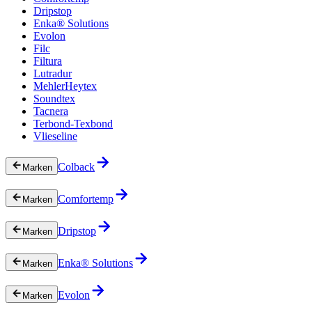
Dripstop
Enka® Solutions
Evolon
Filc
Filtura
Lutradur
MehlerHeytex
Soundtex
Tacnera
Terbond-Texbond
Vlieseline
Colback
Marken
Comfortemp
Marken
Dripstop
Marken
Enka® Solutions
Marken
Evolon
Marken