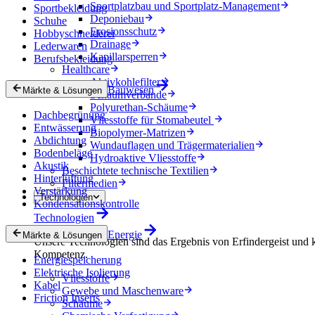
Sportplatzbau und Sportplatz-Management
Sportbekleidung
Deponiebau
Schuhe
Erosionsschutz
Hobbyschneiderei
Drainage
Lederwaren
Kapillarsperren
Berufsbekleidung
Healthcare
Aktivkohlefilter
Bauwesen
Märkte & Lösungen
Schaumverbände
Polyurethan-Schäume
Dachbegrünung
Vliesstoffe für Stomabeutel
Entwässerung
Biopolymer-Matrizen
Abdichtung
Wundauflagen und Trägermaterialien
Bodenbeläge
Hydroaktive Vliesstoffe
Akustik
Beschichtete technische Textilien
Hinterlüftung
Filtermedien
Verstärkung
Technologien
Kondensationskontrolle
Technologien
Energie
Märkte & Lösungen
Unsere Technologien sind das Ergebnis von Erfindergeist und 
Kompetenz.
Energiespeicherung
Elektrische Isolierung
Vliesstoffe
Kabel
Gewebe und Maschenware
Friction Inserts
Schäume