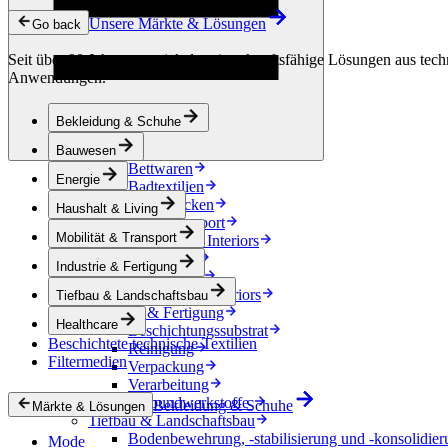
Kondensationskontrolle
Unsere Märkte & Lösungen
Energie
Go back
Energiespeicherung
Seit über 90 Jahren entwickeln wir zukunftsfähige Lösungen aus techn
Elektrische Isolierung
Anwendungen.
Kabel
Friction Inserts
Haushalt & Living
Bekleidung & Schuhe
Dekoration
Küchentextilien
Bauwesen
Bettwaren
Energie
Badtextilien
Pferdedecken
Haushalt & Living
Mobilität & Transport
Mobilität & Transport
Automotive Interiors
e-Mobilität
Industrie & Fertigung
Accessoires
Automotive exteriors
Tiefbau & Landschaftsbau
Industrie & Fertigung
Healthcare
Beschichtungssubstrat
Beschichtete technische Textilien
Reinigung
Filtermedien
Verpackung
Verarbeitung
Verbundwerkstoffe
Bekleidung & Schuhe
Märkte & Lösungen
Tiefbau & Landschaftsbau
Bodenbewehrung, -stabilisierung und -konsolidier
Mode