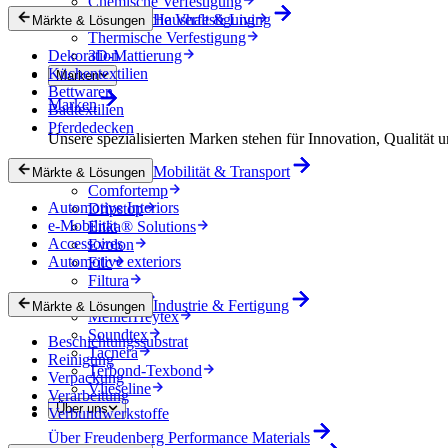
Chemische Verfestigung
Mechanische Verfestigung
Haushalt & Living
Märkte & Lösungen
Thermische Verfestigung
Dekoration
3D-Mattierung
Küchentextilien
Marken
Bettwaren
Marken
Badtextilien
Pferdedecken
Unsere spezialisierten Marken stehen für Innovation, Qualität u
Mobilität & Transport
Colback
Märkte & Lösungen
Comfortemp
Automotive Interiors
Dripstop
e-Mobilität
Enka® Solutions
Accessoires
Evolon
Automotive exteriors
Filc
Filtura
Lutradur
Industrie & Fertigung
Märkte & Lösungen
MehlerHeytex
Soundtex
Beschichtungssubstrat
Tacnera
Reinigung
Terbond-Texbond
Verpackung
Vlieseline
Verarbeitung
Über uns
Verbundwerkstoffe
Über Freudenberg Performance Materials