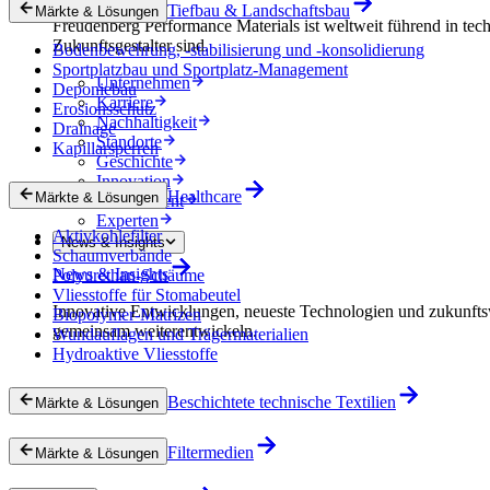
Tiefbau & Landschaftsbau
Märkte & Lösungen
Freudenberg Performance Materials ist weltweit führend in tech
Zukunftsgestalter sind.
Bodenbewehrung, -stabilisierung und -konsolidierung
Sportplatzbau und Sportplatz-Management
Unternehmen
Deponiebau
Karriere
Erosionsschutz
Nachhaltigkeit
Drainage
Standorte
Kapillarsperren
Geschichte
Innovation
Healthcare
Märkte & Lösungen
Procurement
Experten
Aktivkohlefilter
News & Insights
Schaumverbände
News & Insights
Polyurethan-Schäume
Vliesstoffe für Stomabeutel
Innovative Entwicklungen, neueste Technologien und zukunfts
Biopolymer-Matrizen
gemeinsam weiterentwickeln.
Wundauflagen und Trägermaterialien
Hydroaktive Vliesstoffe
Beschichtete technische Textilien
Märkte & Lösungen
Filtermedien
Märkte & Lösungen