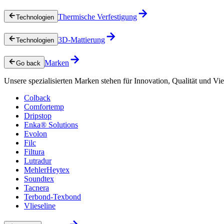
Thermische Verfestigung
Technologien
3D-Mattierung
Technologien
Marken
Go back
Unsere spezialisierten Marken stehen für Innovation, Qualität und Vie
Colback
Comfortemp
Dripstop
Enka® Solutions
Evolon
Filc
Filtura
Lutradur
MehlerHeytex
Soundtex
Tacnera
Terbond-Texbond
Vlieseline