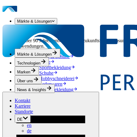
Märkte & Lösungen
Unsere Märkte & Lösungen
Seit über 90 Jahren entwickeln wir zukunftsfähige Lösungen aus
Anwendungen.
Märkte & Lösungen
Bekleidung & Schuhe
Mode
Technologien
Sportbekleidung
Marken
Schuhe
Hobbyschneiderei
Über uns
Lederwaren
Berufsbekleidung
News & Insights
Bauwesen
Kontakt
Dachbegrünung
Karriere
Entwässerung
Standorte
Abdichtung
Bodenbeläge
DE
Akustik
en
Hinterlüftung
de
Verstärkung