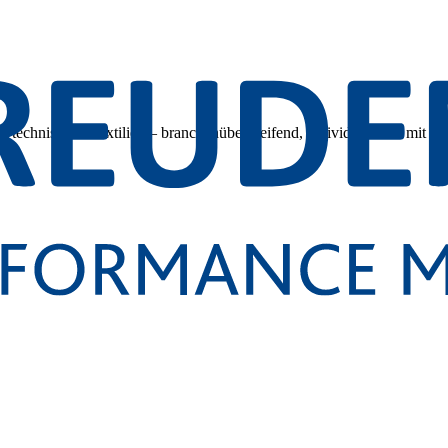
 technischen Textilien – branchenübergreifend, individuell und mit tec