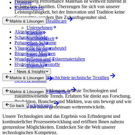
Freudenberg Performance Materials ist weltweit führend in
Drainage
technischen Textilien. Überzeugen Sie sich von unserer
Kapillarsperren
Leistungsfähigkeit, bei der Innovation und Tradition keine
Gegensätze, sondern Ihre Zukunftsgestalter sind.
Healthcare
Märkte & Lösungen
Unternehmen
Aktivkohlefilter
Karriere
Schaumverbände
Nachhaltigkeit
Polyurethan-Schäume
Standorte
Vliesstoffe für Stomabeutel
Geschichte
Biopolymer-Matrizen
Innovation
Wundauflagen und Trägermaterialien
Procurement
Hydroaktive Vliesstoffe
Experten
News & Insights
Beschichtete technische Textilien
Märkte & Lösungen
News & Insights
Innovative Entwicklungen, neueste Technologien und
Filtermedien
Märkte & Lösungen
zukunftsweisende Trends. Erfahren Sie direkt aus Forschung,
Produktion, Branchen und Märkten, was uns bewegt und wie
Technologien
Go back
wir uns mit Ihnen gemeinsam weiterentwickeln.
Unsere Technologien sind das Ergebnis von Erfindergeist und
kontinuierlicher Prozessentwicklung und eröffnen Ihnen nahezu
grenzenlose Möglichkeiten. Entdecken Sie die Welt unserer
technologischen Kompetenz.