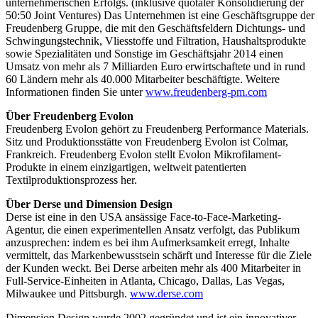
unternehmerischen Erfolgs. (inklusive quotaler Konsolidierung der
50:50 Joint Ventures) Das Unternehmen ist eine Geschäftsgruppe der
Freudenberg Gruppe, die mit den Geschäftsfeldern Dichtungs- und
Schwingungstechnik, Vliesstoffe und Filtration, Haushaltsprodukte
sowie Spezialitäten und Sonstige im Geschäftsjahr 2014 einen
Umsatz von mehr als 7 Milliarden Euro erwirtschaftete und in rund
60 Ländern mehr als 40.000 Mitarbeiter beschäftigte. Weitere
Informationen finden Sie unter
www.freudenberg-pm.com
Über Freudenberg Evolon
Freudenberg Evolon gehört zu Freudenberg Performance Materials.
Sitz und Produktionsstätte von Freudenberg Evolon ist Colmar,
Frankreich. Freudenberg Evolon stellt Evolon Mikrofilament-
Produkte in einem einzigartigen, weltweit patentierten
Textilproduktionsprozess her.
Über Derse und Dimension Design
Derse ist eine in den USA ansässige Face-to-Face-Marketing-
Agentur, die einen experimentellen Ansatz verfolgt, das Publikum
anzusprechen: indem es bei ihm Aufmerksamkeit erregt, Inhalte
vermittelt, das Markenbewusstsein schärft und Interesse für die Ziele
der Kunden weckt. Bei Derse arbeiten mehr als 400 Mitarbeiter in
Full-Service-Einheiten in Atlanta, Chicago, Dallas, Las Vegas,
Milwaukee und Pittsburgh.
www.derse.com
Dimension Design wurde 2002 gegründet und ist ein innovativer