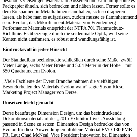
besonders vielseitigen Material: In Aussehen und Anmutung sollte es
Packpapier ähneln, sich bedrucken und nähen lassen. Ferner sollte es
dem Einspannen in Metallrahmen standhalten, sich so drapieren
lassen, als habe man es aufgerissen, zudem musste es flammhemmend
sein. Evolon, das Mikrofilament-Material von Freudenberg
Performance Materials entspricht der NFPA 701 Flammschutz-
Richtlinie. Es überzeugte durch die seidenmatte Optik, weil seine
Kanten nicht ausfransen, es robust und wandlungsfähig ist.
Eindrucksvoll in jeder Hinsicht
Der Standaufbau beeindruckte schließlich durch seine Maße: zwölf
Meter Länge, sechs Meter Breite und 5,64 Meter in der Höhe – mit
550 Quadratmetern Evolon.
„Viele Fachleute der Event-Branche nahmen die vielfältigen
Besonderheiten des Materials Evolon wahr“ sagte Susan Riese,
Marketing Project Manager von Derse.
Umsetzen leicht gemacht
Derse beauftragte Dimension Design, um das beeindruckende
Dekorationsmaterial auf der „2015 Exhibitor Live“-Ausstellung
passend in Szene zu setzen. Dimension Design bedruckte das von
Evolon für diese Anwendung empfohlene Material EVO 130 PMB
FR. Laut Chad McNeal, Vice President Innovation bei Dimension