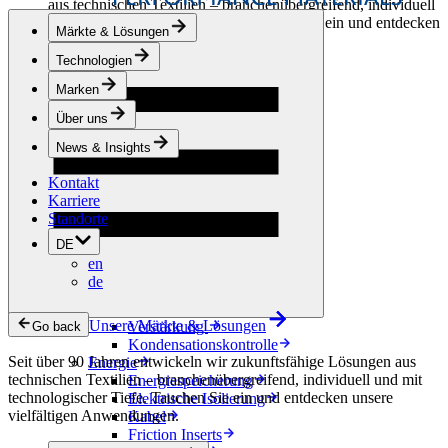
aus technischen Textilien – branchenübergreifend, individuell
und mit technologischer Tiefe. Tauchen Sie ein und entdecken
Märkte & Lösungen
unsere vielfältigen Anwendungen.
Technologien
Bekleidung & Schuhe
Marken
Mode
Sportbekleidung
Über uns
Schuhe
Hobbyschneiderei
News & Insights
Lederwaren
Kontakt
Berufsbekleidung
Karriere
Bauwesen
Standorte
Dachbegrünung
Entwässerung
DE
Abdichtung
en
Bodenbeläge
de
Akustik
Hinterlüftung
Unsere Märkte & Lösungen
Verstärkung
Go back
Kondensationskontrolle
Seit über 90 Jahren entwickeln wir zukunftsfähige Lösungen aus
Energie
technischen Textilien – branchenübergreifend, individuell und mit
Energiespeicherung
technologischer Tiefe. Tauchen Sie ein und entdecken unsere
Elektrische Isolierung
vielfältigen Anwendungen.
Kabel
Friction Inserts