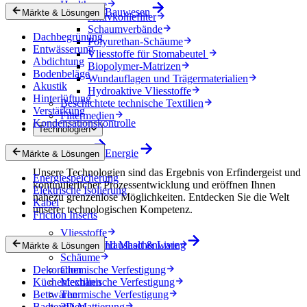
Healthcare
Bauwesen
Märkte & Lösungen
Aktivkohlefilter
Schaumverbände
Dachbegrünung
Polyurethan-Schäume
Entwässerung
Vliesstoffe für Stomabeutel
Abdichtung
Biopolymer-Matrizen
Bodenbeläge
Wundauflagen und Trägermaterialien
Akustik
Hydroaktive Vliesstoffe
Hinterlüftung
Beschichtete technische Textilien
Verstärkung
Filtermedien
Kondensationskontrolle
Technologien
Technologien
Energie
Märkte & Lösungen
Unsere Technologien sind das Ergebnis von Erfindergeist und
Energiespeicherung
kontinuierlicher Prozessentwicklung und eröffnen Ihnen
Elektrische Isolierung
nahezu grenzenlose Möglichkeiten. Entdecken Sie die Welt
Kabel
unserer technologischen Kompetenz.
Friction Inserts
Vliesstoffe
Gewebe und Maschenware
Haushalt & Living
Märkte & Lösungen
Schäume
Dekoration
Chemische Verfestigung
Küchentextilien
Mechanische Verfestigung
Bettwaren
Thermische Verfestigung
Badtextilien
3D-Mattierung