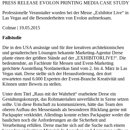
PRESS RELEASE EVOLON PRINTING MEDIA CASE STUDY
Professionelle Veranstalter wurden bei der Messe „Exhibitor Live“ in
Las Vegas auf die Besonderheiten von Evolon aufmerksam.
Colmar | 19.05.2015
Fallstudie
Die in den USA ansässige und für ihre kreativen architektonischen
und gestalterischen Lösungen bekannte Marketing-Agentur Derse
plante einen der größten Stände auf der „EXHIBITORLIVE!“. Die
bedeutendste, an Fachleute für Messen und Event-Marketing
gerichtete Ausstellung Nordamerikas fand vom 2. bis 4. März in Las
Vegas statt. Derse stellte sich der Herausforderung, den dort
erwarteten rund 6.000 Experten der Event-Branche Kreativität und
Können unter Beweis zu stellen.
Unter dem Titel „Raus mit der Wahrheit“ erarbeitete Derse ein
Gestaltungskonzept, das Rohmaterialien unverfälscht in Szene setzen
sollte. Um diese Botschaft zu kommunizieren, hätte das Team den
oberen Aufbau des Messestands als besonderen Blickfang gerne mit
Packpapier verkleidet. Allerdings konnte echtes Packpapier weder die
baulichen noch die Anforderungen an die Sicherheit und
Verarbeitung erfüllen. Derse machte sich auf die Suche nach einem