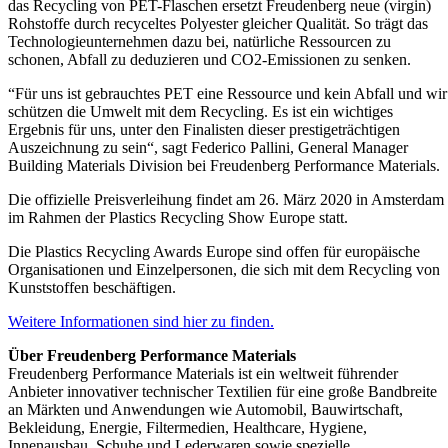
das Recycling von PET-Flaschen ersetzt Freudenberg neue (virgin)
Rohstoffe durch recyceltes Polyester gleicher Qualität. So trägt das
Technologieunternehmen dazu bei, natürliche Ressourcen zu
schonen, Abfall zu deduzieren und CO2-Emissionen zu senken.
“Für uns ist gebrauchtes PET eine Ressource und kein Abfall und wir
schützen die Umwelt mit dem Recycling. Es ist ein wichtiges
Ergebnis für uns, unter den Finalisten dieser prestigeträchtigen
Auszeichnung zu sein“, sagt Federico Pallini, General Manager
Building Materials Division bei Freudenberg Performance Materials.
Die offizielle Preisverleihung findet am 26. März 2020 in Amsterdam
im Rahmen der Plastics Recycling Show Europe statt.
Die Plastics Recycling Awards Europe sind offen für europäische
Organisationen und Einzelpersonen, die sich mit dem Recycling von
Kunststoffen beschäftigen.
Weitere Informationen sind hier zu finden.
Über Freudenberg Performance Materials
Freudenberg Performance Materials ist ein weltweit führender
Anbieter innovativer technischer Textilien für eine große Bandbreite
an Märkten und Anwendungen wie Automobil, Bauwirtschaft,
Bekleidung, Energie, Filtermedien, Healthcare, Hygiene,
Innenausbau, Schuhe und Lederwaren sowie spezielle