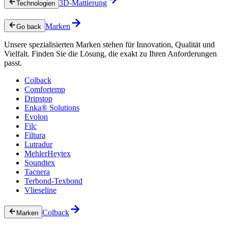
3D-Mattierung
Technologien
Marken
Go back
Unsere spezialisierten Marken stehen für Innovation, Qualität und
Vielfalt. Finden Sie die Lösung, die exakt zu Ihren Anforderungen
passt.
Colback
Comfortemp
Dripstop
Enka® Solutions
Evolon
Filc
Filtura
Lutradur
MehlerHeytex
Soundtex
Tacnera
Terbond-Texbond
Vlieseline
Colback
Marken