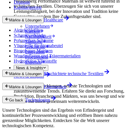
Freudenberg Performance Materials ist weltweit führend in
Drainage
technischen Textilien. Überzeugen Sie sich von unserer
Kapillarsperren
Leistungsfähigkeit, bei der Innovation und Tradition keine
Gegensätze, sondern Ihre Zukunftsgestalter sind.
Healthcare
Märkte & Lösungen
Unternehmen
Aktivkohlefilter
Karriere
Schaumverbände
Nachhaltigkeit
Polyurethan-Schäume
Standorte
Vliesstoffe für Stomabeutel
Geschichte
Biopolymer-Matrizen
Innovation
Wundauflagen und Trägermaterialien
Procurement
Hydroaktive Vliesstoffe
Experten
News & Insights
Beschichtete technische Textilien
Märkte & Lösungen
News & Insights
Innovative Entwicklungen, neueste Technologien und
Filtermedien
Märkte & Lösungen
zukunftsweisende Trends. Erfahren Sie direkt aus Forschung,
Produktion, Branchen und Märkten, was uns bewegt und wie
Technologien
Go back
wir uns mit Ihnen gemeinsam weiterentwickeln.
Unsere Technologien sind das Ergebnis von Erfindergeist und
kontinuierlicher Prozessentwicklung und eröffnen Ihnen nahezu
grenzenlose Möglichkeiten. Entdecken Sie die Welt unserer
technologischen Kompetenz.