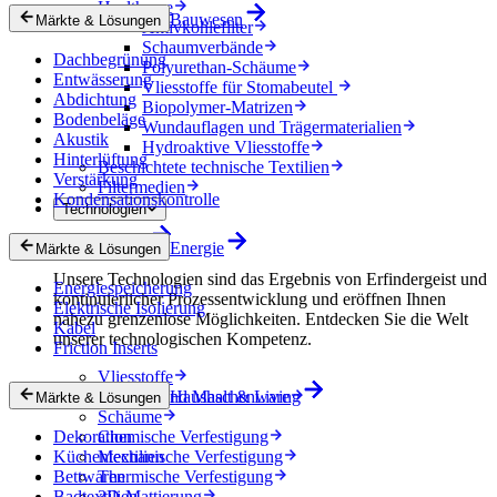
Healthcare
Bauwesen
Märkte & Lösungen
Aktivkohlefilter
Schaumverbände
Dachbegrünung
Polyurethan-Schäume
Entwässerung
Vliesstoffe für Stomabeutel
Abdichtung
Biopolymer-Matrizen
Bodenbeläge
Wundauflagen und Trägermaterialien
Akustik
Hydroaktive Vliesstoffe
Hinterlüftung
Beschichtete technische Textilien
Verstärkung
Filtermedien
Kondensationskontrolle
Technologien
Technologien
Energie
Märkte & Lösungen
Unsere Technologien sind das Ergebnis von Erfindergeist und
Energiespeicherung
kontinuierlicher Prozessentwicklung und eröffnen Ihnen
Elektrische Isolierung
nahezu grenzenlose Möglichkeiten. Entdecken Sie die Welt
Kabel
unserer technologischen Kompetenz.
Friction Inserts
Vliesstoffe
Gewebe und Maschenware
Haushalt & Living
Märkte & Lösungen
Schäume
Dekoration
Chemische Verfestigung
Küchentextilien
Mechanische Verfestigung
Bettwaren
Thermische Verfestigung
Badtextilien
3D-Mattierung