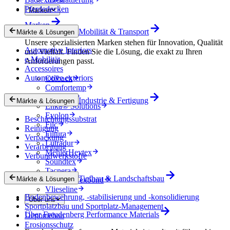
Pferdedecken
Marken
Marken
Mobilität & Transport
Märkte & Lösungen
Unsere spezialisierten Marken stehen für Innovation, Qualität
Automotive Interiors
und Vielfalt. Finden Sie die Lösung, die exakt zu Ihren
e-Mobilität
Anforderungen passt.
Accessoires
Automotive exteriors
Colback
Comfortemp
Dripstop
Industrie & Fertigung
Märkte & Lösungen
Enka® Solutions
Evolon
Beschichtungssubstrat
Filc
Reinigung
Filtura
Verpackung
Lutradur
Verarbeitung
MehlerHeytex
Verbundwerkstoffe
Soundtex
Tacnera
Tiefbau & Landschaftsbau
Märkte & Lösungen
Terbond-Texbond
Vlieseline
Bodenbewehrung, -stabilisierung und -konsolidierung
Über uns
Sportplatzbau und Sportplatz-Management
Über Freudenberg Performance Materials
Deponiebau
Erosionsschutz