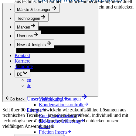
aus technischen Textilien – branchenübergreifend, individuell
und mit technologischer Tiefe. Tauchen Sie ein und entdecken
Märkte & Lösungen
unsere vielfältigen Anwendungen.
Technologien
Bekleidung & Schuhe
Marken
Mode
Sportbekleidung
Über uns
Schuhe
Hobbyschneiderei
News & Insights
Lederwaren
Kontakt
Berufsbekleidung
Karriere
Bauwesen
Standorte
Dachbegrünung
Entwässerung
DE
Abdichtung
en
Bodenbeläge
de
Akustik
Hinterlüftung
Unsere Märkte & Lösungen
Verstärkung
Go back
Kondensationskontrolle
Seit über 90 Jahren entwickeln wir zukunftsfähige Lösungen aus
Energie
technischen Textilien – branchenübergreifend, individuell und mit
Energiespeicherung
technologischer Tiefe. Tauchen Sie ein und entdecken unsere
Elektrische Isolierung
vielfältigen Anwendungen.
Kabel
Friction Inserts