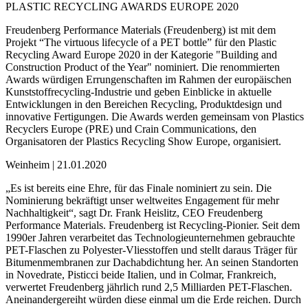
PLASTIC RECYCLING AWARDS EUROPE 2020
Freudenberg Performance Materials (Freudenberg) ist mit dem
Projekt “The virtuous lifecycle of a PET bottle” für den Plastic
Recycling Award Europe 2020 in der Kategorie "Building and
Construction Product of the Year" nominiert. Die renommierten
Awards würdigen Errungenschaften im Rahmen der europäischen
Kunststoffrecycling-Industrie und geben Einblicke in aktuelle
Entwicklungen in den Bereichen Recycling, Produktdesign und
innovative Fertigungen. Die Awards werden gemeinsam von Plastics
Recyclers Europe (PRE) und Crain Communications, den
Organisatoren der Plastics Recycling Show Europe, organisiert.
Weinheim | 21.01.2020
„Es ist bereits eine Ehre, für das Finale nominiert zu sein. Die
Nominierung bekräftigt unser weltweites Engagement für mehr
Nachhaltigkeit“, sagt Dr. Frank Heislitz, CEO Freudenberg
Performance Materials. Freudenberg ist Recycling-Pionier. Seit dem
1990er Jahren verarbeitet das Technologieunternehmen gebrauchte
PET-Flaschen zu Polyester-Vliesstoffen und stellt daraus Träger für
Bitumenmembranen zur Dachabdichtung her. An seinen Standorten
in Novedrate, Pisticci beide Italien, und in Colmar, Frankreich,
verwertet Freudenberg jährlich rund 2,5 Milliarden PET-Flaschen.
Aneinandergereiht würden diese einmal um die Erde reichen. Durch