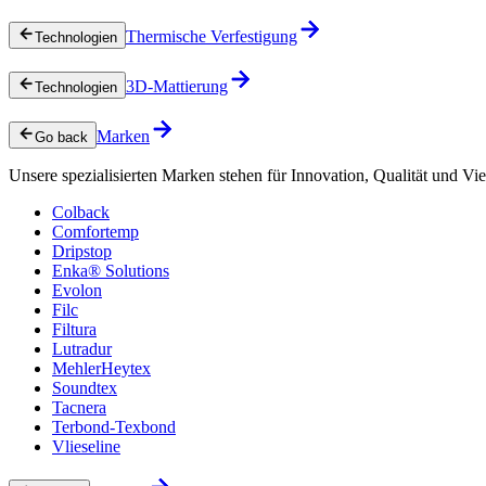
Thermische Verfestigung
Technologien
3D-Mattierung
Technologien
Marken
Go back
Unsere spezialisierten Marken stehen für Innovation, Qualität und Vie
Colback
Comfortemp
Dripstop
Enka® Solutions
Evolon
Filc
Filtura
Lutradur
MehlerHeytex
Soundtex
Tacnera
Terbond-Texbond
Vlieseline