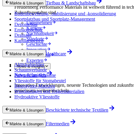
Tiefbau & Landschaftsbau
Märkte & Lösungen
Freudenberg Performance Materials ist weltweit führend in tech
Zukunftsgestalter sind.
Bodenbewehrung, -stabilisierung und -konsolidierung
Sportplatzbau und Sportplatz-Management
Unternehmen
Deponiebau
Karriere
Erosionsschutz
Nachhaltigkeit
Drainage
Standorte
Kapillarsperren
Geschichte
Innovation
Healthcare
Märkte & Lösungen
Procurement
Experten
Aktivkohlefilter
News & Insights
Schaumverbände
News & Insights
Polyurethan-Schäume
Vliesstoffe für Stomabeutel
Innovative Entwicklungen, neueste Technologien und zukunfts
Biopolymer-Matrizen
gemeinsam weiterentwickeln.
Wundauflagen und Trägermaterialien
Hydroaktive Vliesstoffe
Beschichtete technische Textilien
Märkte & Lösungen
Filtermedien
Märkte & Lösungen