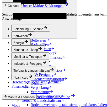
Kondensationskontrolle
Unsere Märkte & Lösungen
Energie
Go back
Energiespeicherung
Seit über 90 Jahren entwickeln wir zukunftsfähige Lösungen aus techn
Elektrische Isolierung
Anwendungen.
Kabel
Friction Inserts
Haushalt & Living
Bekleidung & Schuhe
Dekoration
Küchentextilien
Bauwesen
Bettwaren
Energie
Badtextilien
Pferdedecken
Haushalt & Living
Mobilität & Transport
Mobilität & Transport
Automotive Interiors
e-Mobilität
Industrie & Fertigung
Accessoires
Automotive exteriors
Tiefbau & Landschaftsbau
Industrie & Fertigung
Healthcare
Beschichtungssubstrat
Beschichtete technische Textilien
Reinigung
Filtermedien
Verpackung
Verarbeitung
Verbundwerkstoffe
Bekleidung & Schuhe
Märkte & Lösungen
Tiefbau & Landschaftsbau
Bodenbewehrung, -stabilisierung und -konsolidier
Mode