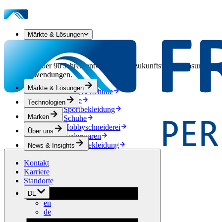
Märkte & Lösungen
Unsere Märkte & Lösungen
Seit über 90 Jahren entwickeln wir zukunftsfähige Lösungen aus
Anwendungen.
Märkte & Lösungen
Bekleidung & Schuhe
Mode
Technologien
Sportbekleidung
Marken
Schuhe
Hobbyschneiderei
Über uns
Lederwaren
Berufsbekleidung
News & Insights
Bauwesen
Kontakt
Dachbegrünung
Karriere
Entwässerung
Standorte
Abdichtung
Bodenbeläge
DE
Akustik
en
Hinterlüftung
de
Verstärkung