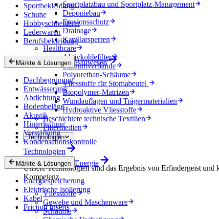
Sportplatzbau und Sportplatz-Management
Sportbekleidung
Deponiebau
Schuhe
Erosionsschutz
Hobbyschneiderei
Drainage
Lederwaren
Kapillarsperren
Berufsbekleidung
Healthcare
Aktivkohlefilter
Bauwesen
Märkte & Lösungen
Schaumverbände
Polyurethan-Schäume
Dachbegrünung
Vliesstoffe für Stomabeutel
Entwässerung
Biopolymer-Matrizen
Abdichtung
Wundauflagen und Trägermaterialien
Bodenbeläge
Hydroaktive Vliesstoffe
Akustik
Beschichtete technische Textilien
Hinterlüftung
Filtermedien
Verstärkung
Technologien
Kondensationskontrolle
Technologien
Energie
Märkte & Lösungen
Unsere Technologien sind das Ergebnis von Erfindergeist und 
Kompetenz.
Energiespeicherung
Elektrische Isolierung
Vliesstoffe
Kabel
Gewebe und Maschenware
Friction Inserts
Schäume