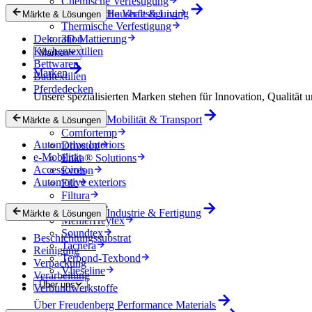
Chemische Verfestigung
Mechanische Verfestigung
Haushalt & Living
Märkte & Lösungen
Thermische Verfestigung
Dekoration
3D-Mattierung
Küchentextilien
Marken
Bettwaren
Marken
Badtextilien
Pferdedecken
Unsere spezialisierten Marken stehen für Innovation, Qualität u
Mobilität & Transport
Colback
Märkte & Lösungen
Comfortemp
Automotive Interiors
Dripstop
e-Mobilität
Enka® Solutions
Accessoires
Evolon
Automotive exteriors
Filc
Filtura
Lutradur
Industrie & Fertigung
Märkte & Lösungen
MehlerHeytex
Soundtex
Beschichtungssubstrat
Tacnera
Reinigung
Terbond-Texbond
Verpackung
Vlieseline
Verarbeitung
Über uns
Verbundwerkstoffe
Über Freudenberg Performance Materials