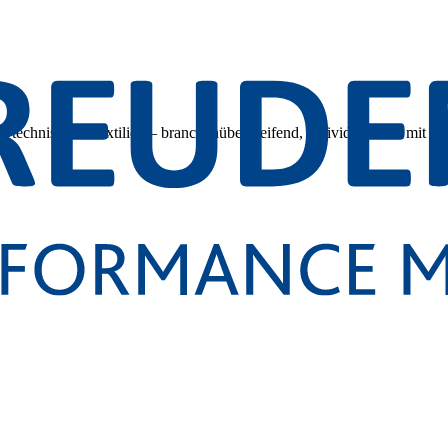
 technischen Textilien – branchenübergreifend, individuell und mit tec