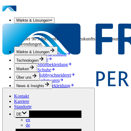
Märkte & Lösungen
Unsere Märkte & Lösungen
Seit über 90 Jahren entwickeln wir zukunftsfähige Lösungen aus
Anwendungen.
Märkte & Lösungen
Bekleidung & Schuhe
Mode
Technologien
Sportbekleidung
Marken
Schuhe
Hobbyschneiderei
Über uns
Lederwaren
Berufsbekleidung
News & Insights
Bauwesen
Kontakt
Dachbegrünung
Karriere
Entwässerung
Standorte
Abdichtung
Bodenbeläge
DE
Akustik
en
Hinterlüftung
de
Verstärkung