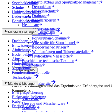
Sportplatzbau und Sportplatz-Management
Sportbekleidung
Deponiebau
Schuhe
Erosionsschutz
Hobbyschneiderei
Drainage
Lederwaren
Kapillarsperren
Berufsbekleidung
Healthcare
Aktivkohlefilter
Bauwesen
Märkte & Lösungen
Schaumverbände
Polyurethan-Schäume
Dachbegrünung
Vliesstoffe für Stomabeutel
Entwässerung
Biopolymer-Matrizen
Abdichtung
Wundauflagen und Trägermaterialien
Bodenbeläge
Hydroaktive Vliesstoffe
Akustik
Beschichtete technische Textilien
Hinterlüftung
Filtermedien
Verstärkung
Technologien
Kondensationskontrolle
Technologien
Energie
Märkte & Lösungen
Unsere Technologien sind das Ergebnis von Erfindergeist und 
Kompetenz.
Energiespeicherung
Elektrische Isolierung
Vliesstoffe
Kabel
Gewebe und Maschenware
Friction Inserts
Schäume