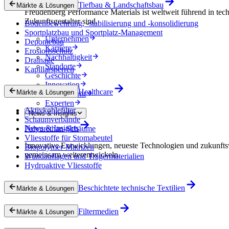
Tiefbau & Landschaftsbau
Märkte & Lösungen
Freudenberg Performance Materials ist weltweit führend in tech
Zukunftsgestalter sind.
Bodenbewehrung, -stabilisierung und -konsolidierung
Sportplatzbau und Sportplatz-Management
Unternehmen
Deponiebau
Karriere
Erosionsschutz
Nachhaltigkeit
Drainage
Standorte
Kapillarsperren
Geschichte
Innovation
Healthcare
Märkte & Lösungen
Procurement
Experten
Aktivkohlefilter
News & Insights
Schaumverbände
News & Insights
Polyurethan-Schäume
Vliesstoffe für Stomabeutel
Innovative Entwicklungen, neueste Technologien und zukunfts
Biopolymer-Matrizen
gemeinsam weiterentwickeln.
Wundauflagen und Trägermaterialien
Hydroaktive Vliesstoffe
Beschichtete technische Textilien
Märkte & Lösungen
Filtermedien
Märkte & Lösungen