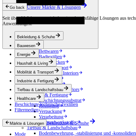
Kondensationskontrolle
Unsere Märkte & Lösungen
Energie
Go back
Energiespeicherung
Seit über 90 Jahren entwickeln wir zukunftsfähige Lösungen aus techn
Elektrische Isolierung
Anwendungen.
Kabel
Friction Inserts
Haushalt & Living
Bekleidung & Schuhe
Dekoration
Küchentextilien
Bauwesen
Bettwaren
Energie
Badtextilien
Pferdedecken
Haushalt & Living
Mobilität & Transport
Mobilität & Transport
Automotive Interiors
e-Mobilität
Industrie & Fertigung
Accessoires
Automotive exteriors
Tiefbau & Landschaftsbau
Industrie & Fertigung
Healthcare
Beschichtungssubstrat
Beschichtete technische Textilien
Reinigung
Filtermedien
Verpackung
Verarbeitung
Verbundwerkstoffe
Bekleidung & Schuhe
Märkte & Lösungen
Tiefbau & Landschaftsbau
Bodenbewehrung, -stabilisierung und -konsolidier
Mode