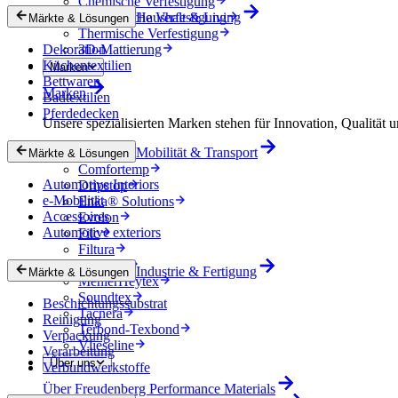
Chemische Verfestigung
Mechanische Verfestigung
Haushalt & Living
Märkte & Lösungen
Thermische Verfestigung
Dekoration
3D-Mattierung
Küchentextilien
Marken
Bettwaren
Marken
Badtextilien
Pferdedecken
Unsere spezialisierten Marken stehen für Innovation, Qualität u
Mobilität & Transport
Colback
Märkte & Lösungen
Comfortemp
Automotive Interiors
Dripstop
e-Mobilität
Enka® Solutions
Accessoires
Evolon
Automotive exteriors
Filc
Filtura
Lutradur
Industrie & Fertigung
Märkte & Lösungen
MehlerHeytex
Soundtex
Beschichtungssubstrat
Tacnera
Reinigung
Terbond-Texbond
Verpackung
Vlieseline
Verarbeitung
Über uns
Verbundwerkstoffe
Über Freudenberg Performance Materials