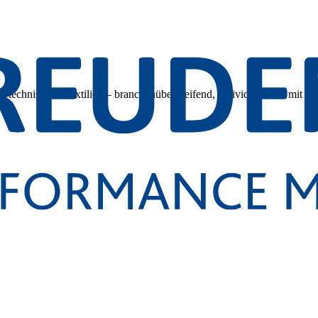
 technischen Textilien – branchenübergreifend, individuell und mit tec