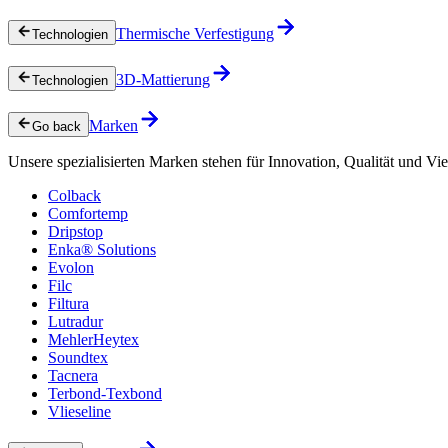
Thermische Verfestigung
Technologien
3D-Mattierung
Technologien
Marken
Go back
Unsere spezialisierten Marken stehen für Innovation, Qualität und Vie
Colback
Comfortemp
Dripstop
Enka® Solutions
Evolon
Filc
Filtura
Lutradur
MehlerHeytex
Soundtex
Tacnera
Terbond-Texbond
Vlieseline